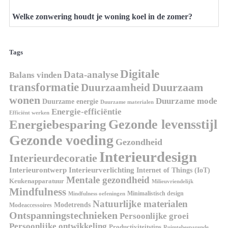
Welke zonwering houdt je woning koel in de zomer?
Tags
Digitale
Data-analyse
Balans vinden
transformatie
Duurzaamheid
Duurzaam
wonen
Duurzame mode
Duurzame energie
Duurzame materialen
Energie-efficiëntie
Efficiënt werken
Gezonde levensstijl
Energiebesparing
Gezonde voeding
Gezondheid
Interieurdesign
Interieurdecoratie
Interieurontwerp
Interieurverlichting
Internet of Things (IoT)
Mentale gezondheid
Keukenapparatuur
Milieuvriendelijk
Mindfulness
Minimalistisch design
Mindfulness oefeningen
Natuurlijke materialen
Modetrends
Modeaccessoires
Ontspanningstechnieken
Persoonlijke groei
Persoonlijke ontwikkeling
Productiviteitstips
Ruimtebesparende