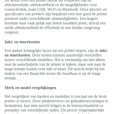
De keuze voor een printer omvat het evalueren van de
afdrukresolutie, afdruksnelheid en de mogelijkheden voor
connectiviteit, zoals USB, Wi-Fi en Bluetooth. Deze
functies en
specificaties van printers
zijn bepalend voor hoe goed de printer
presteert onder verschillende omstandigheden. Een hogere
resolutie staat vaak gelijk aan betere kwaliteit prints, terwijl een
snelle afdruksnelheid de efficiëntie in een drukke omgeving
vergroot.
Inkt- en tonerkosten
Een andere belangrijke factor bij een
printer kopen
, zijn de
inkt-
en tonerkosten
. Deze kosten kunnen aanzienlijk verschillen
tussen verschillende modellen. Het is verstandig om niet alleen
naar de aanschafprijs van de printer te kijken, maar ook naar de
lange termijn kosten voor inkt of toner. Dit inzicht helpt bij het
maken van een financiële keuze die houdbaar is op de lange
termijn.
Merk en model vergelijkingen
Het vergelijken van merken en modellen is cruciaal om de
beste
printer te kiezen
. Door printerreviews en gebruikerservaringen te
bestuderen, kan men inzicht krijgen in de betrouwbaarheid en
prestaties van verschillende opties. Dit proces vergemakkelijkt