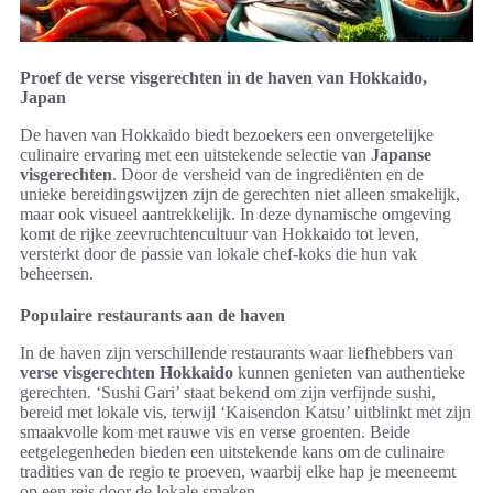
Proef de verse visgerechten in de haven van Hokkaido,
Japan
De haven van Hokkaido biedt bezoekers een onvergetelijke
culinaire ervaring met een uitstekende selectie van
Japanse
visgerechten
. Door de versheid van de ingrediënten en de
unieke bereidingswijzen zijn de gerechten niet alleen smakelijk,
maar ook visueel aantrekkelijk. In deze dynamische omgeving
komt de rijke zeevruchtencultuur van Hokkaido tot leven,
versterkt door de passie van lokale chef-koks die hun vak
beheersen.
Populaire restaurants aan de haven
In de haven zijn verschillende restaurants waar liefhebbers van
verse visgerechten Hokkaido
kunnen genieten van authentieke
gerechten. ‘Sushi Gari’ staat bekend om zijn verfijnde sushi,
bereid met lokale vis, terwijl ‘Kaisendon Katsu’ uitblinkt met zijn
smaakvolle kom met rauwe vis en verse groenten. Beide
eetgelegenheden bieden een uitstekende kans om de culinaire
tradities van de regio te proeven, waarbij elke hap je meeneemt
op een reis door de lokale smaken.