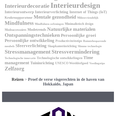
Interieurdesign
Interieurdecoratie
Interieurontwerp
Interieurverlichting
Internet of Things (IoT)
Mentale gezondheid
Keukenapparatuur
Milieuvriendelijk
Mindfulness
Minimalistisch design
Mindfulness oefeningen
Natuurlijke materialen
Modetrends
Modeaccessoires
Ontspanningstechnieken
Persoonlijke groei
Persoonlijke ontwikkeling
Productiviteitstips
Ruimtebesparende
Sfeerverlichting
Slaapkamerinrichting
meubels
Slimme technologie
Stressmanagement
Stressvermindering
Time
Technologische ontwikkelingen
Technologische innovatie
management
Tuininrichting
UNESCO Werelderfgoed
Voedingstips
Zelfzorg
Reizen
>
Proef de verse visgerechten in de haven van
Hokkaido, Japan