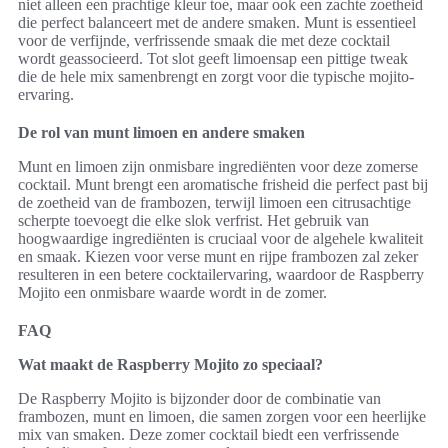
niet alleen een prachtige kleur toe, maar ook een zachte zoetheid
die perfect balanceert met de andere smaken. Munt is essentieel
voor de verfijnde, verfrissende smaak die met deze cocktail
wordt geassocieerd. Tot slot geeft limoensap een pittige tweak
die de hele mix samenbrengt en zorgt voor die typische mojito-
ervaring.
De rol van munt limoen en andere smaken
Munt en limoen zijn onmisbare ingrediënten voor deze zomerse
cocktail. Munt brengt een aromatische frisheid die perfect past bij
de zoetheid van de frambozen, terwijl limoen een citrusachtige
scherpte toevoegt die elke slok verfrist. Het gebruik van
hoogwaardige ingrediënten is cruciaal voor de algehele kwaliteit
en smaak. Kiezen voor verse munt en rijpe frambozen zal zeker
resulteren in een betere cocktailervaring, waardoor de Raspberry
Mojito een onmisbare waarde wordt in de zomer.
FAQ
Wat maakt de Raspberry Mojito zo speciaal?
De Raspberry Mojito is bijzonder door de combinatie van
frambozen, munt en limoen, die samen zorgen voor een heerlijke
mix van smaken. Deze zomer cocktail biedt een verfrissende