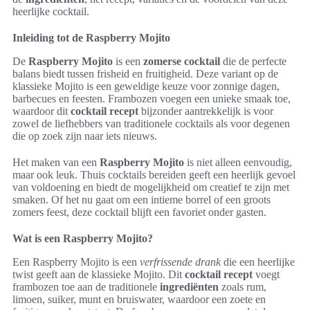
heerlijke cocktail.
Inleiding tot de Raspberry Mojito
De
Raspberry Mojito
is een
zomerse cocktail
die de perfecte
balans biedt tussen frisheid en fruitigheid. Deze variant op de
klassieke Mojito is een geweldige keuze voor zonnige dagen,
barbecues en feesten. Frambozen voegen een unieke smaak toe,
waardoor dit
cocktail recept
bijzonder aantrekkelijk is voor
zowel de liefhebbers van traditionele cocktails als voor degenen
die op zoek zijn naar iets nieuws.
Het maken van een
Raspberry Mojito
is niet alleen eenvoudig,
maar ook leuk. Thuis cocktails bereiden geeft een heerlijk gevoel
van voldoening en biedt de mogelijkheid om creatief te zijn met
smaken. Of het nu gaat om een intieme borrel of een groots
zomers feest, deze cocktail blijft een favoriet onder gasten.
Wat is een Raspberry Mojito?
Een Raspberry Mojito is een
verfrissende drank
die een heerlijke
twist geeft aan de klassieke Mojito. Dit
cocktail recept
voegt
frambozen toe aan de traditionele
ingrediënten
zoals rum,
limoen, suiker, munt en bruiswater, waardoor een zoete en