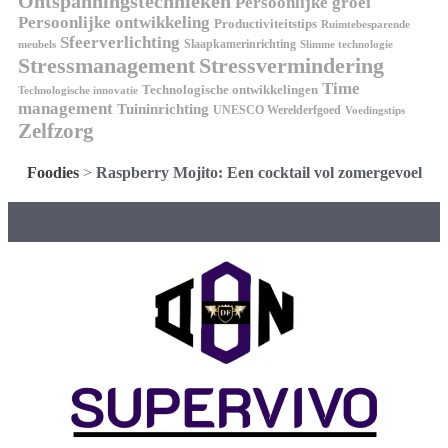
Ontspanningstechnieken
Persoonlijke groei
Persoonlijke ontwikkeling
Productiviteitstips
Ruimtebesparende
Sfeerverlichting
Slaapkamerinrichting
meubels
Slimme technologie
Stressmanagement
Stressvermindering
Time
Technologische ontwikkelingen
Technologische innovatie
management
Tuininrichting
UNESCO Werelderfgoed
Voedingstips
Zelfzorg
Foodies
>
Raspberry Mojito: Een cocktail vol zomergevoel