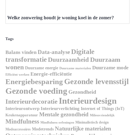
Welke zonwering houdt je woning koel in de zomer?
Tags
Digitale
Data-analyse
Balans vinden
transformatie
Duurzaamheid
Duurzaam
wonen
Duurzame mode
Duurzame energie
Duurzame materialen
Energie-efficiëntie
Efficiënt werken
Gezonde levensstijl
Energiebesparing
Gezonde voeding
Gezondheid
Interieurdesign
Interieurdecoratie
Interieurontwerp
Interieurverlichting
Internet of Things (IoT)
Mentale gezondheid
Keukenapparatuur
Milieuvriendelijk
Mindfulness
Minimalistisch design
Mindfulness oefeningen
Natuurlijke materialen
Modetrends
Modeaccessoires