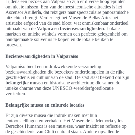
Tijdens een bezoek aan Valparaíso zijn er diverse hoogtepunten
om niet te missen. Een van de meest iconische attracties is het
Ascensor Artillería, dat reizigers naar spectaculaire panoramische
uitzichten brengt. Verder legt het Museo de Bellas Artes het
artistieke erfgoed van de stad bloot, wat onmiskenbaar onderdeel
uitmaakt van de
Valparaíso bezienswaardigheden
. Lokale
markten en unieke winkels vormen een perfecte gelegenheid om
handgemaakte souvenirs te kopen en de lokale keuken te
proeven.
Bezienswaardigheden in Valparaíso
Valparaíso biedt een indrukwekkende verzameling
bezienswaardigheden die bezoekers onderdompelen in de rijke
geschiedenis en cultuur van de stad. De stad staat bekend om zijn
belangrijke musea
en historische architectuur, die samen de
unieke charme van deze UNESCO-werelderfgoedlocatie
versterken.
Belangrijke musea en culturele locaties
Er zijn diverse musea die indruk maken met hun
tentoonstellingen en verhalen. Het Museo de la Memoria y los
Derechos Humanos is een must-see, waar inzicht en reflectie op
de geschiedenis van Chili centraal staan. Andere opvallende