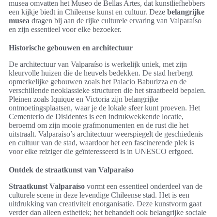
musea omvatten het Museo de Bellas Artes, dat kunstliefhebbers
een kijkje biedt in Chileense kunst en cultuur. Deze
belangrijke
musea
dragen bij aan de rijke culturele ervaring van Valparaíso
en zijn essentieel voor elke bezoeker.
Historische gebouwen en architectuur
De architectuur van Valparaíso is werkelijk uniek, met zijn
kleurvolle huizen die de heuvels bedekken. De stad herbergt
opmerkelijke gebouwen zoals het Palacio Baburizza en de
verschillende neoklassieke structuren die het straatbeeld bepalen.
Pleinen zoals Iquique en Victoria zijn belangrijke
ontmoetingsplaatsen, waar je de lokale sfeer kunt proeven. Het
Cementerio de Disidentes is een indrukwekkende locatie,
beroemd om zijn mooie grafmonumenten en de rust die het
uitstraalt. Valparaíso’s architectuur weerspiegelt de geschiedenis
en cultuur van de stad, waardoor het een fascinerende plek is
voor elke reiziger die geïnteresseerd is in UNESCO erfgoed.
Ontdek de straatkunst van Valparaíso
Straatkunst Valparaíso
vormt een essentieel onderdeel van de
culturele scene in deze levendige Chileense stad. Het is een
uitdrukking van creativiteit enorganisatie. Deze kunstvorm gaat
verder dan alleen esthetiek; het behandelt ook belangrijke sociale