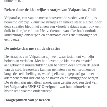
ontdekken.
Reizen door de kleurrijke straatjes van Valparaíso, Chili
Valparaíso, een van de meest betoverende steden van Chili, is
beroemd om zijn kleurrijke straatjes en unieke sfeer. Reizen door
deze straatjes biedt niet alleen een visuele traktatie maar ook een
duik in de rijke cultuur. Het verkennen van elke hoek onthult
kunstzinnige ontwerpen en charmante cafés die uitnodigen tot
een pauze.
De unieke charme van de straatjes
De straatjes van Valparaíso zijn een waar testament van zijn
bohemian verleden. Met hun levendige kleuren en creatief
aangebrachte muurschilderingen behelzen deze straten de geest
van de stad. Bezoekers kunnen genieten van een promenade
langs de steile hellingen, waarbij elke stap gepaard gaat met
adembenemend uitzicht op de haven en de omliggende bergen.
De straten zijn niet alleen mooi, maar ze zijn ook een deel van
het
Valparaíso UNESCO erfgoed
, wat hun culturele en
historische waarde onderstreept.
Hoogtepunten van je bezoek