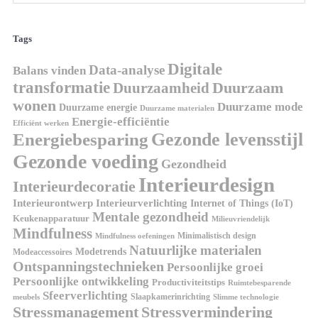
Tags
Digitale
Data-analyse
Balans vinden
transformatie
Duurzaamheid
Duurzaam
wonen
Duurzame mode
Duurzame energie
Duurzame materialen
Energie-efficiëntie
Efficiënt werken
Gezonde levensstijl
Energiebesparing
Gezonde voeding
Gezondheid
Interieurdesign
Interieurdecoratie
Interieurontwerp
Interieurverlichting
Internet of Things (IoT)
Mentale gezondheid
Keukenapparatuur
Milieuvriendelijk
Mindfulness
Minimalistisch design
Mindfulness oefeningen
Natuurlijke materialen
Modetrends
Modeaccessoires
Ontspanningstechnieken
Persoonlijke groei
Persoonlijke ontwikkeling
Productiviteitstips
Ruimtebesparende
Sfeerverlichting
Slaapkamerinrichting
meubels
Slimme technologie
Stressmanagement
Stressvermindering