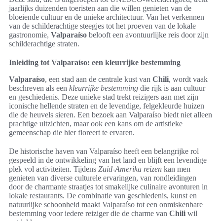
jaarlijks duizenden toeristen aan die willen genieten van de
bloeiende cultuur en de unieke architectuur. Van het verkennen
van de schilderachtige steegjes tot het proeven van de lokale
gastronomie,
Valparaíso
belooft een avontuurlijke reis door zijn
schilderachtige straten.
Inleiding tot Valparaíso: een kleurrijke bestemming
Valparaíso
, een stad aan de centrale kust van
Chili
, wordt vaak
beschreven als een
kleurrijke bestemming
die rijk is aan cultuur
en geschiedenis. Deze unieke stad trekt reizigers aan met zijn
iconische hellende straten en de levendige, felgekleurde huizen
die de heuvels sieren. Een bezoek aan Valparaíso biedt niet alleen
prachtige uitzichten, maar ook een kans om de artistieke
gemeenschap die hier floreert te ervaren.
De historische haven van Valparaíso heeft een belangrijke rol
gespeeld in de ontwikkeling van het land en blijft een levendige
plek vol activiteiten. Tijdens
Zuid-Amerika reizen
kan men
genieten van diverse culturele ervaringen, van rondleidingen
door de charmante straatjes tot smakelijke culinaire avonturen in
lokale restaurants. De combinatie van geschiedenis, kunst en
natuurlijke schoonheid maakt Valparaíso tot een onmiskenbare
bestemming voor iedere reiziger die de charme van
Chili
wil