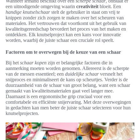
Wanneer iemand beschikt over een
scherpe schaar
, ontstaat er
een uitnodigende omgeving waarin
creativiteit
bloeit. Een
handige knutselschaar
stelt de gebruiker in staat om vrij te
knippen zonder zich zorgen te maken over het scheuren van
materialen. Het vertrouwen dat voortkomt uit het gebruik van
kwaliteitsgereedschap bevordert het proces van het maken en
ontdekken. Elk knutselproject kan een kans voor innovatie
worden, waarbij de juiste schaar een cruciale rol speelt.
Factoren om te overwegen bij de keuze van een schaar
Bij het
schaar kopen
zijn er belangrijke factoren die in
aanmerking moeten worden genomen. Allereerst is de scherpte
van de messen essentieel; een
duidelijke schaar
versnelt het
snijproces en minimaliseert de kans op scheurtjes. Verder is de
duurzaamheid van de schaar van groot belang, want een schaar
gemaakt van kwaliteitsmaterialen gaat veel langer mee.
Daarnaast is een ergonomische grip cruciaal voor een
comfortabele en efficiënte snijervaring. Met deze overwegingen
in gedachten kan men beter de juiste schaar selecteren voor hun
knutselprojecten.