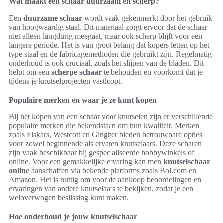
Wat maakt een schaar duurzaam en scherp?
Een
duurzame schaar
wordt vaak gekenmerkt door het gebruik
van hoogwaardig staal. Dit materiaal zorgt ervoor dat de schaar
niet alleen langdurig meegaat, maar ook scherp blijft voor een
langere periode. Het is van groot belang dat kopers letten op het
type staal en de fabricagemethoden die gebruikt zijn. Regelmatig
onderhoud is ook cruciaal, zoals het slijpen van de bladen. Dit
helpt om een
scherpe schaar
te behouden en voorkomt dat je
tijdens je knutselprojecten vastloopt.
Populaire merken en waar je ze kunt kopen
Bij het kopen van een schaar voor knutselen zijn er verschillende
populaire merken die bekendstaan om hun kwaliteit. Merken
zoals Fiskars, Westcott en Gingher bieden betrouwbare opties
voor zowel beginnende als ervaren knutselaars. Deze scharen
zijn vaak beschikbaar bij gespecialiseerde hobbywinkels of
online. Voor een gemakkelijke ervaring kan men
knutselschaar
online
aanschaffen via bekende platforms zoals Bol.com en
Amazon. Het is nuttig om voor de aankoop beoordelingen en
ervaringen van andere knutselaars te bekijken, zodat je een
weloverwogen beslissing kunt maken.
Hoe onderhoud je jouw knutselschaar