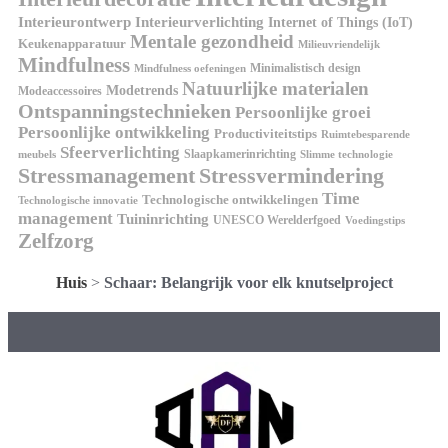
Interieurontwerp
Interieurverlichting
Internet of Things (IoT)
Mentale gezondheid
Keukenapparatuur
Milieuvriendelijk
Mindfulness
Minimalistisch design
Mindfulness oefeningen
Natuurlijke materialen
Modetrends
Modeaccessoires
Ontspanningstechnieken
Persoonlijke groei
Persoonlijke ontwikkeling
Productiviteitstips
Ruimtebesparende
Sfeerverlichting
Slaapkamerinrichting
meubels
Slimme technologie
Stressmanagement
Stressvermindering
Time
Technologische ontwikkelingen
Technologische innovatie
management
Tuininrichting
UNESCO Werelderfgoed
Voedingstips
Zelfzorg
Huis
>
Schaar: Belangrijk voor elk knutselproject