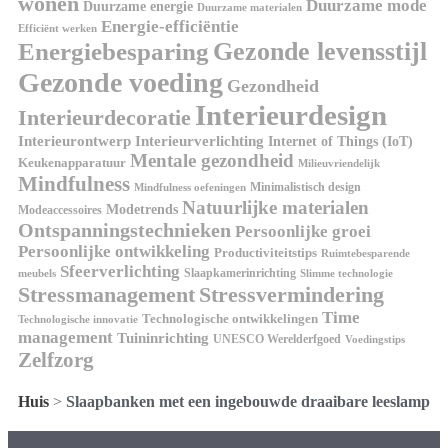
wonen
Duurzame mode
Duurzame energie
Duurzame materialen
Energie-efficiëntie
Efficiënt werken
Gezonde levensstijl
Energiebesparing
Gezonde voeding
Gezondheid
Interieurdesign
Interieurdecoratie
Interieurontwerp
Interieurverlichting
Internet of Things (IoT)
Mentale gezondheid
Keukenapparatuur
Milieuvriendelijk
Mindfulness
Minimalistisch design
Mindfulness oefeningen
Natuurlijke materialen
Modetrends
Modeaccessoires
Ontspanningstechnieken
Persoonlijke groei
Persoonlijke ontwikkeling
Productiviteitstips
Ruimtebesparende
Sfeerverlichting
Slaapkamerinrichting
meubels
Slimme technologie
Stressmanagement
Stressvermindering
Time
Technologische ontwikkelingen
Technologische innovatie
management
Tuininrichting
UNESCO Werelderfgoed
Voedingstips
Zelfzorg
Huis
>
Slaapbanken met een ingebouwde draaibare leeslamp