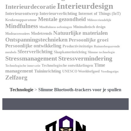
Interieurdesign
Interieurdecoratie
Interieurontwerp
Interieurverlichting
Internet of Things (IoT)
Mentale gezondheid
Keukenapparatuur
Milieuvriendelijk
Mindfulness
Minimalistisch design
Mindfulness oefeningen
Natuurlijke materialen
Modetrends
Modeaccessoires
Ontspanningstechnieken
Persoonlijke groei
Persoonlijke ontwikkeling
Productiviteitstips
Ruimtebesparende
Sfeerverlichting
Slaapkamerinrichting
meubels
Slimme technologie
Stressmanagement
Stressvermindering
Time
Technologische ontwikkelingen
Technologische innovatie
management
Tuininrichting
UNESCO Werelderfgoed
Voedingstips
Zelfzorg
Technologie
>
Slimme Bluetooth-trackers voor je spullen