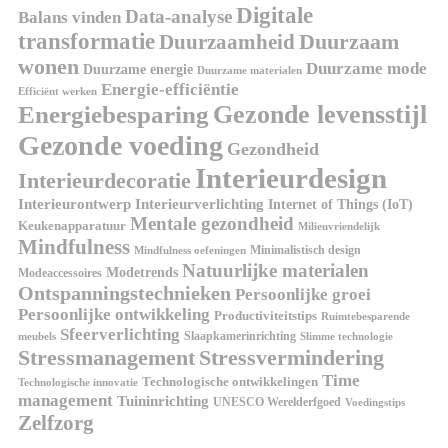
Digitale
Data-analyse
Balans vinden
transformatie
Duurzaamheid
Duurzaam
wonen
Duurzame mode
Duurzame energie
Duurzame materialen
Energie-efficiëntie
Efficiënt werken
Energiebesparing
Gezonde levensstijl
Gezonde voeding
Gezondheid
Interieurdesign
Interieurdecoratie
Interieurontwerp
Interieurverlichting
Internet of Things (IoT)
Mentale gezondheid
Keukenapparatuur
Milieuvriendelijk
Mindfulness
Minimalistisch design
Mindfulness oefeningen
Natuurlijke materialen
Modetrends
Modeaccessoires
Ontspanningstechnieken
Persoonlijke groei
Persoonlijke ontwikkeling
Productiviteitstips
Ruimtebesparende
Sfeerverlichting
Slaapkamerinrichting
meubels
Slimme technologie
Stressmanagement
Stressvermindering
Time
Technologische ontwikkelingen
Technologische innovatie
management
Tuininrichting
UNESCO Werelderfgoed
Voedingstips
Zelfzorg