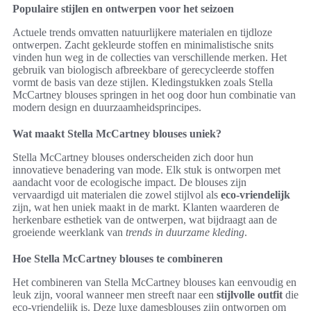
Populaire stijlen en ontwerpen voor het seizoen
Actuele trends omvatten natuurlijkere materialen en tijdloze
ontwerpen. Zacht gekleurde stoffen en minimalistische snits
vinden hun weg in de collecties van verschillende merken. Het
gebruik van biologisch afbreekbare of gerecycleerde stoffen
vormt de basis van deze stijlen. Kledingstukken zoals Stella
McCartney blouses springen in het oog door hun combinatie van
modern design en duurzaamheidsprincipes.
Wat maakt Stella McCartney blouses uniek?
Stella McCartney blouses onderscheiden zich door hun
innovatieve benadering van mode. Elk stuk is ontworpen met
aandacht voor de ecologische impact. De blouses zijn
vervaardigd uit materialen die zowel stijlvol als
eco-vriendelijk
zijn, wat hen uniek maakt in de markt. Klanten waarderen de
herkenbare esthetiek van de ontwerpen, wat bijdraagt aan de
groeiende weerklank van
trends in duurzame kleding
.
Hoe Stella McCartney blouses te combineren
Het combineren van Stella McCartney blouses kan eenvoudig en
leuk zijn, vooral wanneer men streeft naar een
stijlvolle outfit
die
eco-vriendelijk is. Deze luxe damesblouses zijn ontworpen om