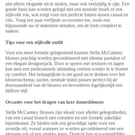
niet alleen elegantie uit te stralen, maar ook veelzijdig te zijn. Een
goede basis kan worden gelegd met een neutrale broek of een
stijlvolle rok, wat zorgt voor een perfecte balans tussen casual en
chic. Voeg een paar verfijnde accessoires toe, zoals een
bijpassende tas of statement sieraden, om de look compleet te
maken.
Tips voor een stijlvolle outfit
Voor een meer formele gelegenheid kunnen Stella McCartney
blouses prachtig worden gecombineerd met slimme pantalon of
een elegant designerjack. Door te spelen met texturen en lagen
kan men een professionele uitstraling creëren zonder in te boeten
op comfort. Het belangrijkste is om goed na te denken over het
kleurenschema; zachte, neutrale tinten passen perfect bij de
duurzaamheid van de blouses en bevorderen tegelijkertijd een
tijdloze stijl.
Occasies voor het dragen van luxe damesblouses
Stella McCartney blouses zijn ideaal voor allerlei gelegenheden,
van een casual brunch met vrienden tot een formele zakelijke
bijeenkomst. Ze bieden ook een geweldige optie voor een
avondje uit, vooral wanneer ze worden gecombineerd met een
elegante rok of een strakke jeans. Dankzij hun eco-vriendelijke