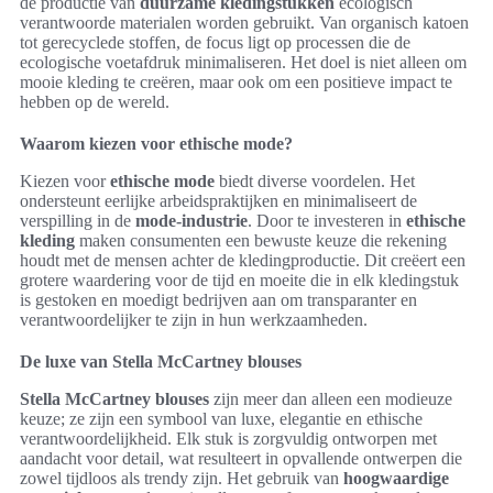
de productie van
duurzame kledingstukken
ecologisch
verantwoorde materialen worden gebruikt. Van organisch katoen
tot gerecyclede stoffen, de focus ligt op processen die de
ecologische voetafdruk minimaliseren. Het doel is niet alleen om
mooie kleding te creëren, maar ook om een positieve impact te
hebben op de wereld.
Waarom kiezen voor ethische mode?
Kiezen voor
ethische mode
biedt diverse voordelen. Het
ondersteunt eerlijke arbeidspraktijken en minimaliseert de
verspilling in de
mode-industrie
. Door te investeren in
ethische
kleding
maken consumenten een bewuste keuze die rekening
houdt met de mensen achter de kledingproductie. Dit creëert een
grotere waardering voor de tijd en moeite die in elk kledingstuk
is gestoken en moedigt bedrijven aan om transparanter en
verantwoordelijker te zijn in hun werkzaamheden.
De luxe van Stella McCartney blouses
Stella McCartney blouses
zijn meer dan alleen een modieuze
keuze; ze zijn een symbool van luxe, elegantie en ethische
verantwoordelijkheid. Elk stuk is zorgvuldig ontworpen met
aandacht voor detail, wat resulteert in opvallende ontwerpen die
zowel tijdloos als trendy zijn. Het gebruik van
hoogwaardige