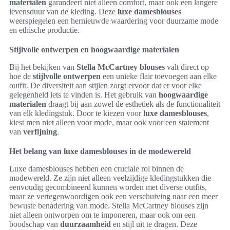
materialen
garandeert niet alleen comfort, maar ook een langere
levensduur van de kleding. Deze
luxe damesblouses
weerspiegelen een hernieuwde waardering voor duurzame mode
en ethische productie.
Stijlvolle ontwerpen en hoogwaardige materialen
Bij het bekijken van
Stella McCartney blouses
valt direct op
hoe de
stijlvolle ontwerpen
een unieke flair toevoegen aan elke
outfit. De diversiteit aan stijlen zorgt ervoor dat er voor elke
gelegenheid iets te vinden is. Het gebruik van
hoogwaardige
materialen
draagt bij aan zowel de esthetiek als de functionaliteit
van elk kledingstuk. Door te kiezen voor
luxe damesblouses
,
kiest men niet alleen voor mode, maar ook voor een statement
van
verfijning
.
Het belang van luxe damesblouses in de modewereld
Luxe damesblouses hebben een cruciale rol binnen de
modewereld. Ze zijn niet alleen veelzijdige kledingstukken die
eenvoudig gecombineerd kunnen worden met diverse outfits,
maar ze vertegenwoordigen ook een verschuiving naar een meer
bewuste benadering van mode. Stella McCartney blouses zijn
niet alleen ontworpen om te imponeren, maar ook om een
boodschap van
duurzaamheid
en stijl uit te dragen. Deze