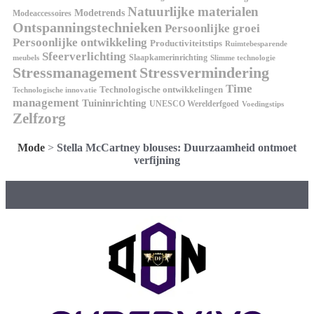
Natuurlijke materialen
Modetrends
Modeaccessoires
Ontspanningstechnieken
Persoonlijke groei
Persoonlijke ontwikkeling
Productiviteitstips
Ruimtebesparende
Sfeerverlichting
Slaapkamerinrichting
meubels
Slimme technologie
Stressmanagement
Stressvermindering
Time
Technologische ontwikkelingen
Technologische innovatie
management
Tuininrichting
UNESCO Werelderfgoed
Voedingstips
Zelfzorg
Mode
>
Stella McCartney blouses: Duurzaamheid ontmoet
verfijning