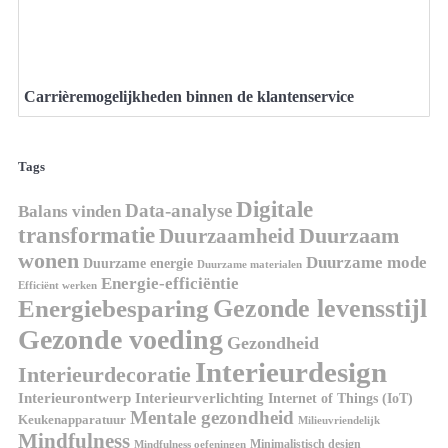
Carrièremogelijkheden binnen de klantenservice
Tags
Digitale
Data-analyse
Balans vinden
transformatie
Duurzaamheid
Duurzaam
wonen
Duurzame mode
Duurzame energie
Duurzame materialen
Energie-efficiëntie
Efficiënt werken
Gezonde levensstijl
Energiebesparing
Gezonde voeding
Gezondheid
Interieurdesign
Interieurdecoratie
Interieurontwerp
Interieurverlichting
Internet of Things (IoT)
Mentale gezondheid
Keukenapparatuur
Milieuvriendelijk
Mindfulness
Minimalistisch design
Mindfulness oefeningen