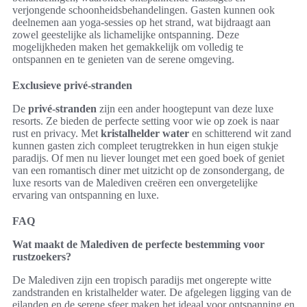
verjongende schoonheidsbehandelingen. Gasten kunnen ook
deelnemen aan yoga-sessies op het strand, wat bijdraagt aan
zowel geestelijke als lichamelijke ontspanning. Deze
mogelijkheden maken het gemakkelijk om volledig te
ontspannen en te genieten van de serene omgeving.
Exclusieve privé-stranden
De
privé-stranden
zijn een ander hoogtepunt van deze luxe
resorts. Ze bieden de perfecte setting voor wie op zoek is naar
rust en privacy. Met
kristalhelder water
en schitterend wit zand
kunnen gasten zich compleet terugtrekken in hun eigen stukje
paradijs. Of men nu liever lounget met een goed boek of geniet
van een romantisch diner met uitzicht op de zonsondergang, de
luxe resorts van de Malediven creëren een onvergetelijke
ervaring van ontspanning en luxe.
FAQ
Wat maakt de Malediven de perfecte bestemming voor
rustzoekers?
De Malediven zijn een tropisch paradijs met ongerepte witte
zandstranden en kristalhelder water. De afgelegen ligging van de
eilanden en de serene sfeer maken het ideaal voor ontspanning en