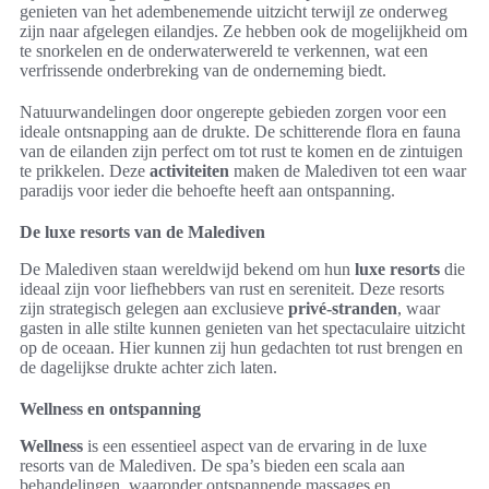
genieten van het adembenemende uitzicht terwijl ze onderweg
zijn naar afgelegen eilandjes. Ze hebben ook de mogelijkheid om
te snorkelen en de onderwaterwereld te verkennen, wat een
verfrissende onderbreking van de onderneming biedt.
Natuurwandelingen door ongerepte gebieden zorgen voor een
ideale ontsnapping aan de drukte. De schitterende flora en fauna
van de eilanden zijn perfect om tot rust te komen en de zintuigen
te prikkelen. Deze
activiteiten
maken de Malediven tot een waar
paradijs voor ieder die behoefte heeft aan ontspanning.
De luxe resorts van de Malediven
De Malediven staan wereldwijd bekend om hun
luxe resorts
die
ideaal zijn voor liefhebbers van rust en sereniteit. Deze resorts
zijn strategisch gelegen aan exclusieve
privé-stranden
, waar
gasten in alle stilte kunnen genieten van het spectaculaire uitzicht
op de oceaan. Hier kunnen zij hun gedachten tot rust brengen en
de dagelijkse drukte achter zich laten.
Wellness en ontspanning
Wellness
is een essentieel aspect van de ervaring in de luxe
resorts van de Malediven. De spa’s bieden een scala aan
behandelingen, waaronder ontspannende massages en