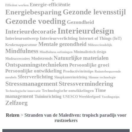
Energie-efficiëntie
Efficiënt werken
Energiebesparing
Gezonde levensstijl
Gezonde voeding
Gezondheid
Interieurdesign
Interieurdecoratie
Interieurontwerp
Interieurverlichting
Internet of Things (IoT)
Mentale gezondheid
Keukenapparatuur
Milieuvriendelijk
Mindfulness
Minimalistisch design
Mindfulness oefeningen
Natuurlijke materialen
Modetrends
Modeaccessoires
Ontspanningstechnieken
Persoonlijke groei
Persoonlijke ontwikkeling
Productiviteitstips
Ruimtebesparende
Sfeerverlichting
Slaapkamerinrichting
meubels
Slimme technologie
Stressmanagement
Stressvermindering
Time
Technologische ontwikkelingen
Technologische innovatie
management
Tuininrichting
UNESCO Werelderfgoed
Voedingstips
Zelfzorg
Reizen
>
Stranden van de Malediven: tropisch paradijs voor
rustzoekers