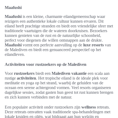
Maafushi
Maafushi
is een kleine, charmante eilandgemeenschap waar
reizigers een authentieke lokale cultuur kunnen ervaren. Dit
eiland heeft prachtige stranden en biedt een vriendelijke sfeer met
traditionele vaartuigen die de wateren doorkruisen. Bezoekers
kunnen genieten van de rust en de natuurlijke schoonheid,
perfect voor diegenen die willen ontsnappen aan de drukte.
Maafushi
vormt een perfecte aanvulling op de
luxe resorts
van
de Malediven en biedt een genuanceerd perspectief op het
eilandleven.
Activiteiten voor rustzoekers op de Malediven
Voor
rustzoekers
biedt een
Malediven vakantie
een scala aan
rustige
activiteiten
. Het tropische eiland is de ideale plek voor
meditatie en yoga op het strand, waarbij de geluiden van de
oceaan een serene achtergrond vormen. Veel resorts organiseren
dagelijkse sessies, zodat gasten hun geest tot rust kunnen brengen
en zich kunnen verbinden met de natuur.
Een populaire activiteit onder rustzoekers zijn
wellness
retreats.
Deze retreats omvatten vaak traditionele spa-behandelingen met
lokale kruiden en oliën, wat bijdraagt aan hun welzijn en