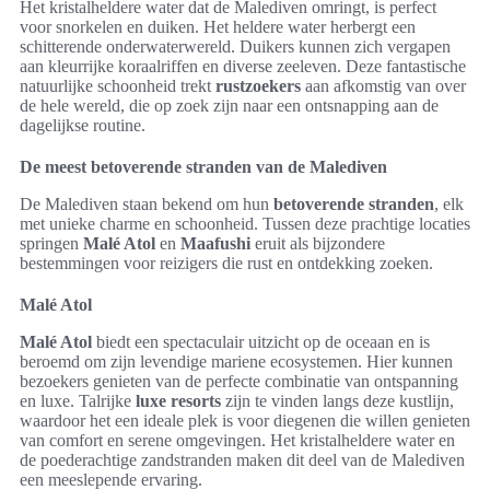
Het kristalheldere water dat de Malediven omringt, is perfect
voor snorkelen en duiken. Het heldere water herbergt een
schitterende onderwaterwereld. Duikers kunnen zich vergapen
aan kleurrijke koraalriffen en diverse zeeleven. Deze fantastische
natuurlijke schoonheid trekt
rustzoekers
aan afkomstig van over
de hele wereld, die op zoek zijn naar een ontsnapping aan de
dagelijkse routine.
De meest betoverende stranden van de Malediven
De Malediven staan bekend om hun
betoverende stranden
, elk
met unieke charme en schoonheid. Tussen deze prachtige locaties
springen
Malé Atol
en
Maafushi
eruit als bijzondere
bestemmingen voor reizigers die rust en ontdekking zoeken.
Malé Atol
Malé Atol
biedt een spectaculair uitzicht op de oceaan en is
beroemd om zijn levendige mariene ecosystemen. Hier kunnen
bezoekers genieten van de perfecte combinatie van ontspanning
en luxe. Talrijke
luxe resorts
zijn te vinden langs deze kustlijn,
waardoor het een ideale plek is voor diegenen die willen genieten
van comfort en serene omgevingen. Het kristalheldere water en
de poederachtige zandstranden maken dit deel van de Malediven
een meeslepende ervaring.