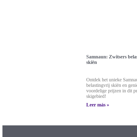
Samnaun: Zwitsers belas
skiën
Ontdek het unieke Samnau
belastingvrij skiën en geni
voordelige prijzen in dit p
skigebied!
Leer más »