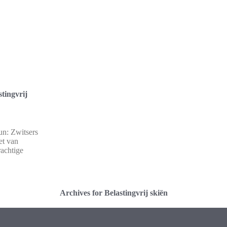
tingvrij
n: Zwitsers
et van
rachtige
Archives for Belastingvrij skiën