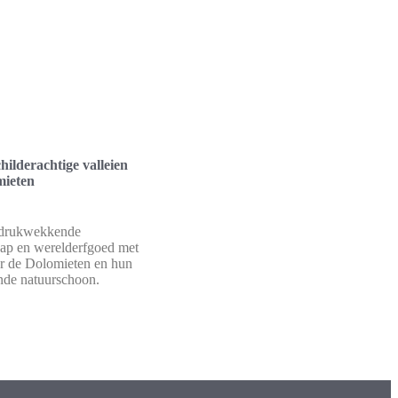
hilderachtige valleien
mieten
ndrukwekkende
ap en werelderfgoed met
er de Dolomieten en hun
de natuurschoon.