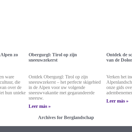
 Alpen zo
Obergurgl: Tirol op zijn
Ontdek de sc
sneeuwzekerst
van de Dolo
een ware
Ontdek Obergurgl: Tirol op zijn
Verken het i
ultuur, die
sneeuwzekerst – het perfecte skigebied
Alpenlandsch
 van over de
in de Alpen voor uw volgende
onze gids ov
Met hun unieke
sneeuwvakantie met gegarandeerde
adembenemen
sneeuw.
Leer más »
Leer más »
Archives for Berglandschap