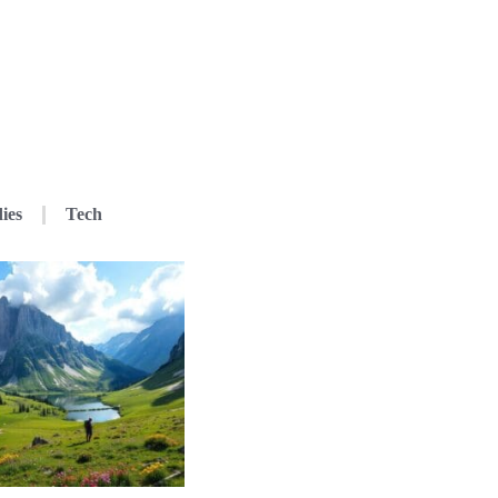
ies
Tech