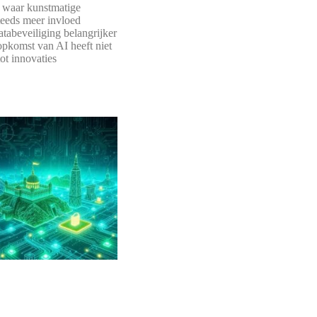
 waar kunstmatige
steeds meer invloed
databeveiliging belangrijker
opkomst van AI heeft niet
tot innovaties