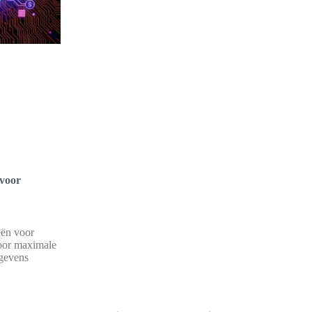
 voor
eën voor
oor maximale
egevens