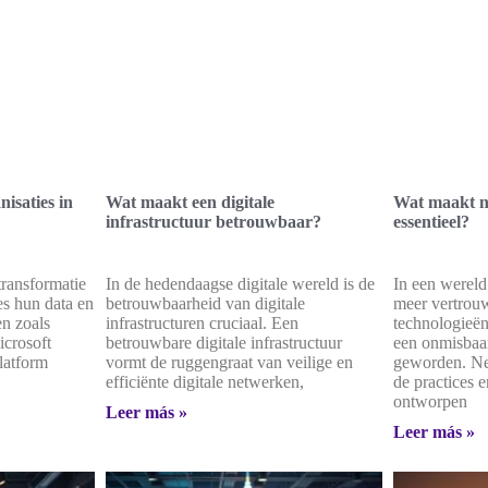
isaties in
Wat maakt een digitale
Wat maakt n
infrastructuur betrouwbaar?
essentieel?
transformatie
In de hedendaagse digitale wereld is de
In een wereld
es hun data en
betrouwbaarheid van digitale
meer vertrouw
en zoals
infrastructuren cruciaal. Een
technologieën
crosoft
betrouwbare digitale infrastructuur
een onmisbaa
latform
vormt de ruggengraat van veilige en
geworden. Ne
efficiënte digitale netwerken,
de practices 
ontworpen
Leer más »
Leer más »