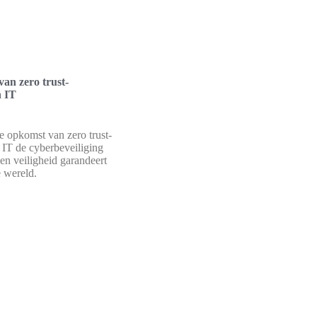
an zero trust-
n IT
 opkomst van zero trust-
n IT de cyberbeveiliging
 en veiligheid garandeert
e wereld.