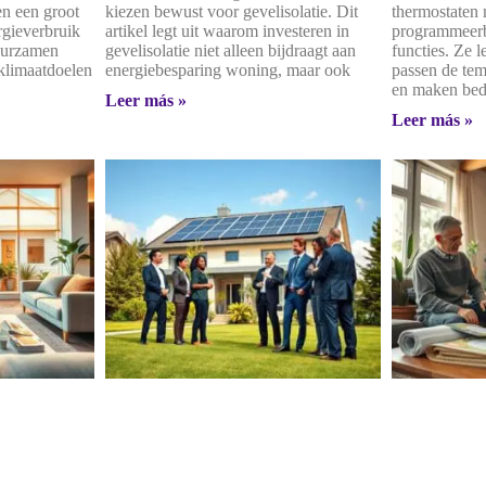
n een groot
kiezen bewust voor gevelisolatie. Dit
thermostaten
rgieverbruik
artikel legt uit waarom investeren in
programmeerb
uurzamen
gevelisolatie niet alleen bijdraagt aan
functies. Ze 
 klimaatdoelen
energiebesparing woning, maar ook
passen de tem
en maken bed
Leer más »
Leer más »