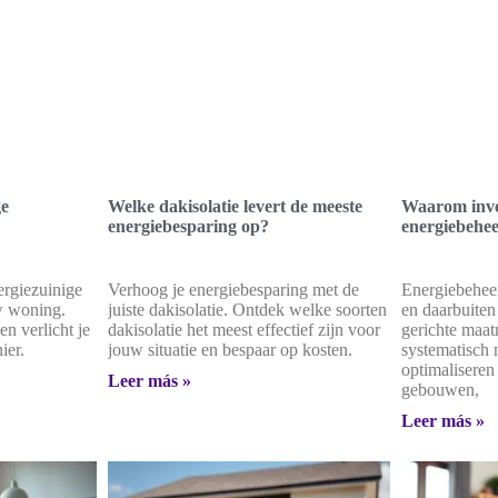
ge
Welke dakisolatie levert de meeste
Waarom inves
energiebesparing op?
energiebehe
ergiezuinige
Verhoog je energiebesparing met de
Energiebeheer
uw woning.
juiste dakisolatie. Ontdek welke soorten
en daarbuiten
n verlicht je
dakisolatie het meest effectief zijn voor
gerichte maat
ier.
jouw situatie en bespaar op kosten.
systematisch 
optimaliseren
Leer más »
gebouwen,
Leer más »