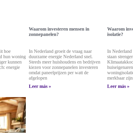
Waarom investeren mensen in
Waarom inves
zonnepanelen?
isolatie?
it hoe
In Nederland groeit de vraag naar
In Nederland 
nd hun woning
duurzame energie Nederland snel.
staan strenger
niger kunnen
Steeds meer huishoudens en bedrijven
Klimaatakkoor
ch: energie
kiezen voor zonnepanelen investeren
huiseigenaren
omdat paneelprijzen per watt de
woningisolati
afgelopen
merkbaar zijn
Leer más »
Leer más »