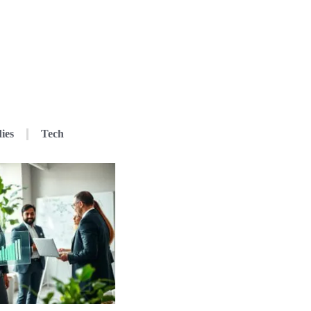
ies
Tech