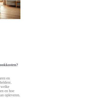
stookkosten?
aren en
heldere,
r welke
gen en hoe
kan opleveren.