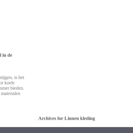
l in de
ijgen, is het
or koele
zomer bieden.
materialen
Archives for Linnen kleding