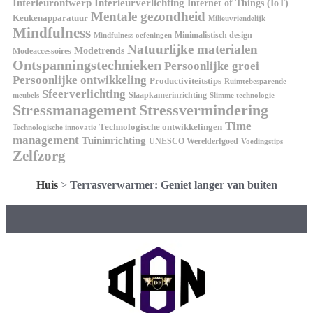
Interieurontwerp
Interieurverlichting
Internet of Things (IoT)
Mentale gezondheid
Keukenapparatuur
Milieuvriendelijk
Mindfulness
Minimalistisch design
Mindfulness oefeningen
Natuurlijke materialen
Modetrends
Modeaccessoires
Ontspanningstechnieken
Persoonlijke groei
Persoonlijke ontwikkeling
Productiviteitstips
Ruimtebesparende
Sfeerverlichting
Slaapkamerinrichting
meubels
Slimme technologie
Stressmanagement
Stressvermindering
Time
Technologische ontwikkelingen
Technologische innovatie
management
Tuininrichting
UNESCO Werelderfgoed
Voedingstips
Zelfzorg
Huis
>
Terrasverwarmer: Geniet langer van buiten