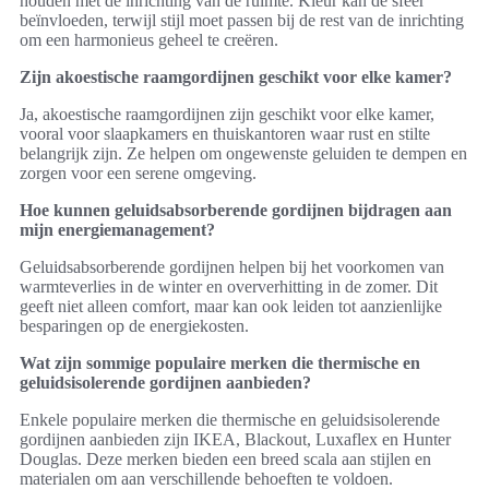
houden met de inrichting van de ruimte. Kleur kan de sfeer
beïnvloeden, terwijl stijl moet passen bij de rest van de inrichting
om een harmonieus geheel te creëren.
Zijn akoestische raamgordijnen geschikt voor elke kamer?
Ja, akoestische raamgordijnen zijn geschikt voor elke kamer,
vooral voor slaapkamers en thuiskantoren waar rust en stilte
belangrijk zijn. Ze helpen om ongewenste geluiden te dempen en
zorgen voor een serene omgeving.
Hoe kunnen geluidsabsorberende gordijnen bijdragen aan
mijn energiemanagement?
Geluidsabsorberende gordijnen helpen bij het voorkomen van
warmteverlies in de winter en oververhitting in de zomer. Dit
geeft niet alleen comfort, maar kan ook leiden tot aanzienlijke
besparingen op de energiekosten.
Wat zijn sommige populaire merken die thermische en
geluidsisolerende gordijnen aanbieden?
Enkele populaire merken die thermische en geluidsisolerende
gordijnen aanbieden zijn IKEA, Blackout, Luxaflex en Hunter
Douglas. Deze merken bieden een breed scala aan stijlen en
materialen om aan verschillende behoeften te voldoen.