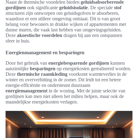
Naast de thermische voordelen bieden
geluidsabsorberende
gordijnen
ook significante
geluidsisolatie
. De speciale
stof
structuren zijn ontworpen om geluidsgolven te absorberen,
waardoor er een stillere omgeving ontstaat. Dit is van groot
belang voor bewoners in drukke wijken of appartementen met
dunne muren, die vaak last hebben van omgevingsgeluiden.
Deze
akoestische voordelen
dragen bij aan een ontspannen
sfeer in huis.
Energienmanagement en besparingen
Door het gebruik van
energiebesparende gordijnen
kunnen
aanzienlijke
besparingen
op energiekosten gerealiseerd worden.
Deze
thermische raamkleding
voorkomt warmteverlies in de
winter en oververhitting in de zomer. Dit leidt tot een betere
energie-efficiëntie en ondersteunt duurzaam
energiemanagement
in de woning. Met de juiste selectie van
gordijnen kan men niet alleen het milieu helpen, maar ook de
maandelijkse energiekosten verlagen.