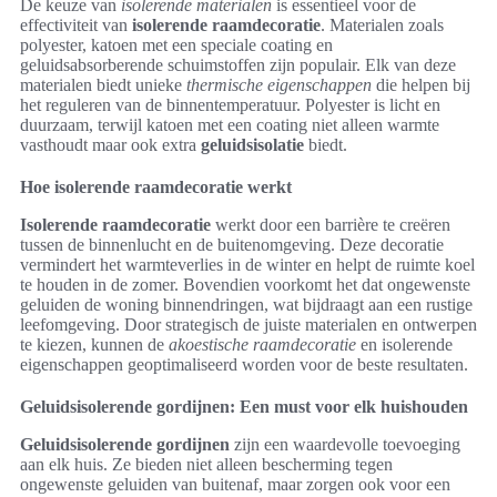
De keuze van
isolerende materialen
is essentieel voor de
effectiviteit van
isolerende raamdecoratie
. Materialen zoals
polyester, katoen met een speciale coating en
geluidsabsorberende schuimstoffen zijn populair. Elk van deze
materialen biedt unieke
thermische eigenschappen
die helpen bij
het reguleren van de binnentemperatuur. Polyester is licht en
duurzaam, terwijl katoen met een coating niet alleen warmte
vasthoudt maar ook extra
geluidsisolatie
biedt.
Hoe isolerende raamdecoratie werkt
Isolerende raamdecoratie
werkt door een barrière te creëren
tussen de binnenlucht en de buitenomgeving. Deze decoratie
vermindert het warmteverlies in de winter en helpt de ruimte koel
te houden in de zomer. Bovendien voorkomt het dat ongewenste
geluiden de woning binnendringen, wat bijdraagt aan een rustige
leefomgeving. Door strategisch de juiste materialen en ontwerpen
te kiezen, kunnen de
akoestische raamdecoratie
en isolerende
eigenschappen geoptimaliseerd worden voor de beste resultaten.
Geluidsisolerende gordijnen: Een must voor elk huishouden
Geluidsisolerende gordijnen
zijn een waardevolle toevoeging
aan elk huis. Ze bieden niet alleen bescherming tegen
ongewenste geluiden van buitenaf, maar zorgen ook voor een