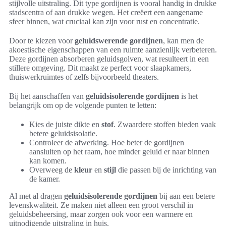
stijlvolle uitstraling. Dit type gordijnen is vooral handig in drukke
stadscentra of aan drukke wegen. Het creëert een aangename
sfeer binnen, wat cruciaal kan zijn voor rust en concentratie.
Door te kiezen voor
geluidswerende gordijnen
, kan men de
akoestische eigenschappen van een ruimte aanzienlijk verbeteren.
Deze gordijnen absorberen geluidsgolven, wat resulteert in een
stillere omgeving. Dit maakt ze perfect voor slaapkamers,
thuiswerkruimtes of zelfs bijvoorbeeld theaters.
Bij het aanschaffen van
geluidsisolerende gordijnen
is het
belangrijk om op de volgende punten te letten:
Kies de juiste dikte en
stof
. Zwaardere stoffen bieden vaak
betere geluidsisolatie.
Controleer de afwerking. Hoe beter de gordijnen
aansluiten op het raam, hoe minder geluid er naar binnen
kan komen.
Overweeg de
kleur
en
stijl
die passen bij de inrichting van
de kamer.
Al met al dragen
geluidsisolerende gordijnen
bij aan een betere
levenskwaliteit. Ze maken niet alleen een groot verschil in
geluidsbeheersing, maar zorgen ook voor een warmere en
uitnodigende uitstraling in huis.