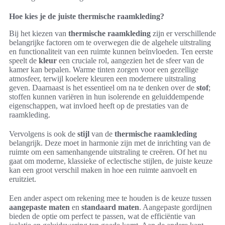
Hoe kies je de juiste thermische raamkleding?
Bij het kiezen van
thermische raamkleding
zijn er verschillende
belangrijke factoren om te overwegen die de algehele uitstraling
en functionaliteit van een ruimte kunnen beïnvloeden. Ten eerste
speelt de
kleur
een cruciale rol, aangezien het de sfeer van de
kamer kan bepalen. Warme tinten zorgen voor een gezellige
atmosfeer, terwijl koelere kleuren een modernere uitstraling
geven. Daarnaast is het essentieel om na te denken over de
stof
;
stoffen kunnen variëren in hun isolerende en geluiddempende
eigenschappen, wat invloed heeft op de prestaties van de
raamkleding.
Vervolgens is ook de
stijl
van de
thermische raamkleding
belangrijk. Deze moet in harmonie zijn met de inrichting van de
ruimte om een samenhangende uitstraling te creëren. Of het nu
gaat om moderne, klassieke of eclectische stijlen, de juiste keuze
kan een groot verschil maken in hoe een ruimte aanvoelt en
eruitziet.
Een ander aspect om rekening mee te houden is de keuze tussen
aangepaste maten
en
standaard maten
. Aangepaste gordijnen
bieden de optie om perfect te passen, wat de efficiëntie van