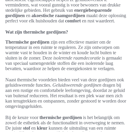
verminderen, wat vooral gunstig is voor bewoners van drukke
stedelijke gebieden. Het gebruik van
energiebesparende
gordijnen
en
akoestische raamgordijnen
maakt deze oplossing
perfect voor elk huishouden dat
comfort
en rust waardeert.
Wat zijn thermische gordijnen?
Thermische gordijnen
zijn een effectieve manier om de
temperatuur in een ruimte te reguleren. Ze zijn ontworpen om
warmte vast te houden in de winter en koude lucht buiten te
sluiten in de zomer. Deze
isolerende raamdecoratie
is gemaakt
van speciaal samengestelde stoffen die een isolerende laag
bevatten, waardoor ze helpen de energiekosten te verlagen.
Naast thermische voordelen bieden veel van deze gordijnen ook
geluidswerende functies.
Geluidswerende gordijnen
dragen bij
aan een rustige en comfortabele leefomgeving, doordat ze geluid
van buitenaf reduceren. Het resultaat is een plek waar men zich
kan terugtrekken en ontspannen, zonder gestoord te worden door
omgevingsgeluiden.
Bij de keuze voor
thermische gordijnen
is het belangrijk om
zowel de esthetiek als de functionaliteit in overweging te nemen.
De juiste
stof
en
kleur
kunnen de uitstraling van een ruimte