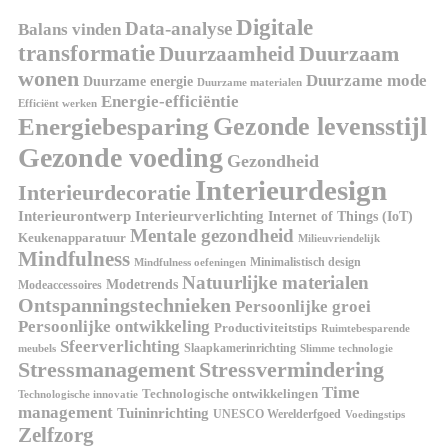
Digitale
Data-analyse
Balans vinden
transformatie
Duurzaamheid
Duurzaam
wonen
Duurzame mode
Duurzame energie
Duurzame materialen
Energie-efficiëntie
Efficiënt werken
Energiebesparing
Gezonde levensstijl
Gezonde voeding
Gezondheid
Interieurdesign
Interieurdecoratie
Interieurontwerp
Interieurverlichting
Internet of Things (IoT)
Mentale gezondheid
Keukenapparatuur
Milieuvriendelijk
Mindfulness
Minimalistisch design
Mindfulness oefeningen
Natuurlijke materialen
Modetrends
Modeaccessoires
Ontspanningstechnieken
Persoonlijke groei
Persoonlijke ontwikkeling
Productiviteitstips
Ruimtebesparende
Sfeerverlichting
Slaapkamerinrichting
meubels
Slimme technologie
Stressmanagement
Stressvermindering
Time
Technologische ontwikkelingen
Technologische innovatie
management
Tuininrichting
UNESCO Werelderfgoed
Voedingstips
Zelfzorg