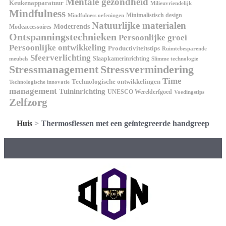
Mentale gezondheid
Keukenapparatuur
Milieuvriendelijk
Mindfulness
Minimalistisch design
Mindfulness oefeningen
Natuurlijke materialen
Modetrends
Modeaccessoires
Ontspanningstechnieken
Persoonlijke groei
Persoonlijke ontwikkeling
Productiviteitstips
Ruimtebesparende
Sfeerverlichting
Slaapkamerinrichting
meubels
Slimme technologie
Stressmanagement
Stressvermindering
Time
Technologische ontwikkelingen
Technologische innovatie
management
Tuininrichting
UNESCO Werelderfgoed
Voedingstips
Zelfzorg
Huis
>
Thermosflessen met een geïntegreerde handgreep