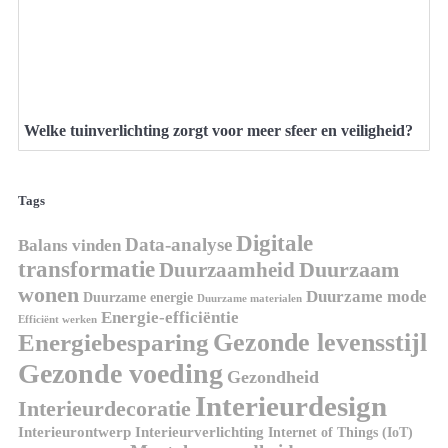
Welke tuinverlichting zorgt voor meer sfeer en veiligheid?
Tags
Digitale
Data-analyse
Balans vinden
transformatie
Duurzaamheid
Duurzaam
wonen
Duurzame mode
Duurzame energie
Duurzame materialen
Energie-efficiëntie
Efficiënt werken
Gezonde levensstijl
Energiebesparing
Gezonde voeding
Gezondheid
Interieurdesign
Interieurdecoratie
Interieurontwerp
Interieurverlichting
Internet of Things (IoT)