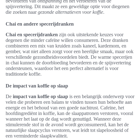
bevorderen van
ontspanning
en het verbeteren van de
spijsvertering. Dit maakt ze een geweldige optie voor diegenen
die zoeken naar
gezonde alternatieven voor koffie
.
Chai en andere specerijdranken
Chai en specerijdranken
zijn ook uitstekende keuzes voor
degenen die minder cafeïne willen consumeren. Deze dranken
combineren een mix van kruiden zoals kaneel, kardemom, en
gember, wat niet alleen zorgt voor een heerlijke smaak, maar ook
verschillende gezondheidsvoordelen biedt. De warme specerijen
in chai kunnen de doorbloeding bevorderen en de spijsvertering
ondersteunen, waardoor het een perfect alternatief is voor
traditionele koffie.
De impact van koffie op slaap
De
impact van koffie op slaap
is een belangrijk onderwerp voor
velen die proberen een balans te vinden tussen hun behoefte aan
energie en het behoud van een goede nachtrust. Cafeïne, het
hoofdingrediënt in koffie, kan de slaappatronen verstoren, vooral
wanneer het laat op de dag wordt genuttigd. Wanneer deze
stimulerende stof in de avond wordt geconsumeerd, kan het de
natuurlijke slaapcyclus verstoren, wat leidt tot slapeloosheid of
een verminderde slaapkwaliteit.