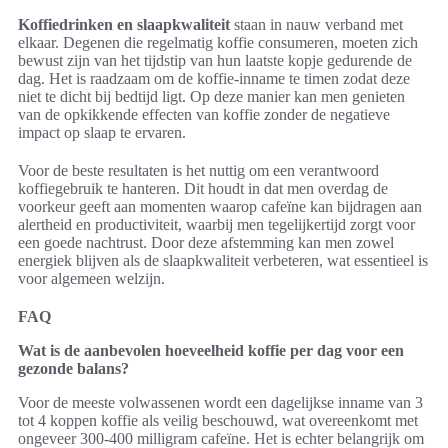
Koffiedrinken en slaapkwaliteit
staan in nauw verband met
elkaar. Degenen die regelmatig koffie consumeren, moeten zich
bewust zijn van het tijdstip van hun laatste kopje gedurende de
dag. Het is raadzaam om de koffie-inname te timen zodat deze
niet te dicht bij bedtijd ligt. Op deze manier kan men genieten
van de opkikkende effecten van koffie zonder de negatieve
impact op slaap te ervaren.
Voor de beste resultaten is het nuttig om een verantwoord
koffiegebruik te hanteren. Dit houdt in dat men overdag de
voorkeur geeft aan momenten waarop cafeïne kan bijdragen aan
alertheid en productiviteit, waarbij men tegelijkertijd zorgt voor
een goede nachtrust. Door deze afstemming kan men zowel
energiek blijven als de slaapkwaliteit verbeteren, wat essentieel is
voor algemeen welzijn.
FAQ
Wat is de aanbevolen hoeveelheid koffie per dag voor een
gezonde balans?
Voor de meeste volwassenen wordt een dagelijkse inname van 3
tot 4 koppen koffie als veilig beschouwd, wat overeenkomt met
ongeveer 300-400 milligram cafeïne. Het is echter belangrijk om