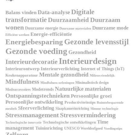
Digitale
Data-analyse
Balans vinden
transformatie
Duurzaamheid
Duurzaam
wonen
Duurzame mode
Duurzame energie
Duurzame materialen
Energie-efficiëntie
Efficiënt werken
Gezonde levensstijl
Energiebesparing
Gezonde voeding
Gezondheid
Interieurdesign
Interieurdecoratie
Interieurontwerp
Interieurverlichting
Internet of Things (IoT)
Mentale gezondheid
Keukenapparatuur
Milieuvriendelijk
Mindfulness
Minimalistisch design
Mindfulness oefeningen
Natuurlijke materialen
Modetrends
Modeaccessoires
Ontspanningstechnieken
Persoonlijke groei
Persoonlijke ontwikkeling
Productiviteitstips
Ruimtebesparende
Sfeerverlichting
Slaapkamerinrichting
meubels
Slimme technologie
Stressmanagement
Stressvermindering
Time
Technologische ontwikkelingen
Technologische innovatie
management
Tuininrichting
UNESCO Werelderfgoed
Voedingstips
Zelfzorg