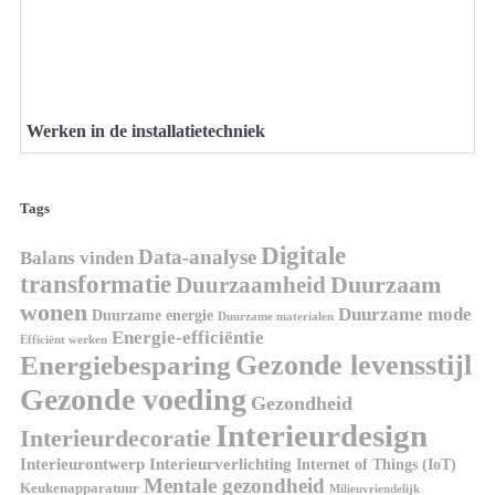
Werken in de installatietechniek
Tags
Digitale
Data-analyse
Balans vinden
transformatie
Duurzaamheid
Duurzaam
wonen
Duurzame mode
Duurzame energie
Duurzame materialen
Energie-efficiëntie
Efficiënt werken
Gezonde levensstijl
Energiebesparing
Gezonde voeding
Gezondheid
Interieurdesign
Interieurdecoratie
Interieurontwerp
Interieurverlichting
Internet of Things (IoT)
Mentale gezondheid
Keukenapparatuur
Milieuvriendelijk