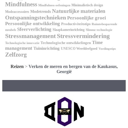
Mindfulness
Minimalistisch design
Mindfulness oefeningen
Natuurlijke materialen
Modetrends
Modeaccessoires
Ontspanningstechnieken
Persoonlijke groei
Persoonlijke ontwikkeling
Productiviteitstips
Ruimtebesparende
Sfeerverlichting
Slaapkamerinrichting
meubels
Slimme technologie
Stressmanagement
Stressvermindering
Time
Technologische ontwikkelingen
Technologische innovatie
management
Tuininrichting
UNESCO Werelderfgoed
Voedingstips
Zelfzorg
Reizen
>
Verken de meren en bergen van de Kaukasus,
Georgië