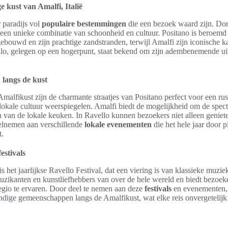
e kust van Amalfi, Italië
 paradijs vol
populaire bestemmingen
die een bezoek waard zijn. Dor
een unieke combinatie van schoonheid en cultuur. Positano is beroemd 
gebouwd en zijn prachtige zandstranden, terwijl Amalfi zijn iconische ka
lo, gelegen op een hogerpunt, staat bekend om zijn adembenemende uitz
langs de kust
malfikust zijn de charmante straatjes van Positano perfect voor een ru
 lokale cultuur weerspiegelen. Amalfi biedt de mogelijkheid om de spect
 van de lokale keuken. In Ravello kunnen bezoekers niet alleen genie
elnemen aan verschillende
lokale evenementen
die het hele jaar door 
t.
estivals
 het jaarlijkse Ravello Festival, dat een viering is van klassieke muzie
t muzikanten en kunstliefhebbers van over de hele wereld en biedt bezoe
regio te ervaren. Door deel te nemen aan deze
festivals
en evenementen, 
dige gemeenschappen langs de Amalfikust, wat elke reis onvergetelijk