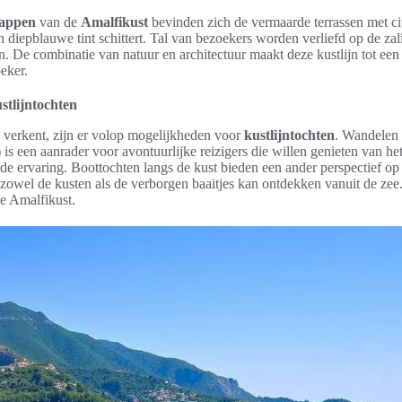
happen
van de
Amalfikust
bevinden zich de vermaarde terrassen met 
n diepblauwe tint schittert. Tal van bezoekers worden verliefd op de zali
n. De combinatie van natuur en architectuur maakt deze kustlijn tot ee
eker.
stlijntochten
n verkent, zijn er volop mogelijkheden voor
kustlijntochten
. Wandelen 
is een aanrader voor avontuurlijke reizigers die willen genieten van het 
 de ervaring. Boottochten langs de kust bieden een ander perspectief op
wel de kusten als de verborgen baaitjes kan ontdekken vanuit de zee
de Amalfikust.