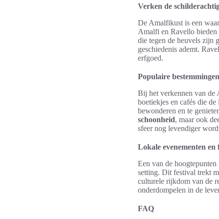
Verken de schilderachtig
De Amalfikust is een waar
Amalfi en Ravello bieden 
die tegen de heuvels zijn 
geschiedenis ademt. Ravel
erfgoed.
Populaire bestemmingen 
Bij het verkennen van de A
boetiekjes en cafés die de
bewonderen en te genieten
schoonheid
, maar ook de
sfeer nog levendiger word
Lokale evenementen en f
Een van de hoogtepunten is
setting. Dit festival trek
culturele rijkdom van de 
onderdompelen in de leven
FAQ