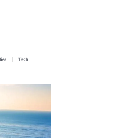
ies
Tech