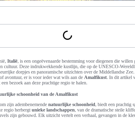
nië,
Italië
, is een ongeëvenaarde bestemming voor diegenen die willen 
n cultuur. Deze indrukwekkende kustlijn, die op de UNESCO-Wereldlijs
kleurrijke dorpjes en panoramische uitzichten over de Middellandse Zee
of avontuur, er is voor ieder wat wils aan de
Amalfikust
. In dit artike
 een bezoek aan deze prachtige regio te halen.
rlijke schoonheid van de Amalfikust
 om zijn adembenemende
natuurlijke schoonheid
, biedt een prachtig s
ze regio herbergt
unieke landschappen
, van de dramatische steile kliff
uvels zijn gebouwd. Elk uitzicht vertelt een verhaal, gevangen in de k