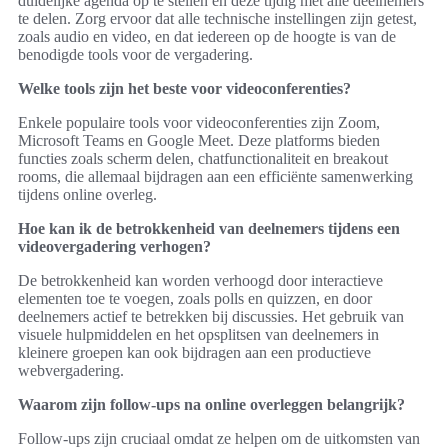
duidelijke agenda op te stellen en deze tijdig met alle deelnemers
te delen. Zorg ervoor dat alle technische instellingen zijn getest,
zoals audio en video, en dat iedereen op de hoogte is van de
benodigde tools voor de vergadering.
Welke tools zijn het beste voor videoconferenties?
Enkele populaire tools voor videoconferenties zijn Zoom,
Microsoft Teams en Google Meet. Deze platforms bieden
functies zoals scherm delen, chatfunctionaliteit en breakout
rooms, die allemaal bijdragen aan een efficiënte samenwerking
tijdens online overleg.
Hoe kan ik de betrokkenheid van deelnemers tijdens een
videovergadering verhogen?
De betrokkenheid kan worden verhoogd door interactieve
elementen toe te voegen, zoals polls en quizzen, en door
deelnemers actief te betrekken bij discussies. Het gebruik van
visuele hulpmiddelen en het opsplitsen van deelnemers in
kleinere groepen kan ook bijdragen aan een productieve
webvergadering.
Waarom zijn follow-ups na online overleggen belangrijk?
Follow-ups zijn cruciaal omdat ze helpen om de uitkomsten van