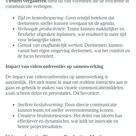
Virtueel vergaderen
biedt tal van voordelen die de efficiëntie in
communicatie verhogen:
Tijd en kostenbesparing
: Geen reistijd betekent dat
deelnemers sneller kunnen overgaan tot de agenda.
Verhoogde productiviteit
: Teams kunnen makkelijker en
flexibeler afspraken inplannen, wat resulteert in meer tijd
voor belangrijke taken.
Gemak van onafhankelijk werken
: Deelnemers kunnen
vanuit hun eigen omgeving deelnemen, wat het comfort en
de focus bevordert.
Impact van videoconferenties op samenwerking
De impact van videoconferenties op samenwerking is
aanzienlijk. Het stelt teams in staat om realtime interacties aan te
gaan en gebruik te maken van visuele communicatiemiddelen,
zoals scherm delen en presentaties. Dit bevordert:
Snellere besluitvorming
: Door directe communicatie
kunnen teams tot sneller overeenstemming komen.
Creatieve brainstormsessies
: Het delen van ideeën kan
effectiever en dynamischer, wat leidt tot innovatie en
betere projectresultaten.