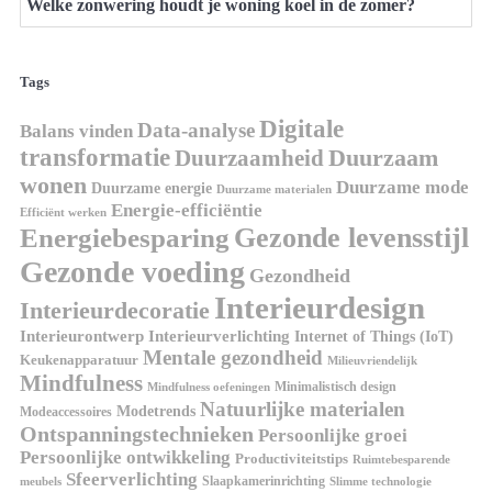
Welke zonwering houdt je woning koel in de zomer?
Tags
Digitale
Data-analyse
Balans vinden
transformatie
Duurzaamheid
Duurzaam
wonen
Duurzame mode
Duurzame energie
Duurzame materialen
Energie-efficiëntie
Efficiënt werken
Gezonde levensstijl
Energiebesparing
Gezonde voeding
Gezondheid
Interieurdesign
Interieurdecoratie
Interieurontwerp
Interieurverlichting
Internet of Things (IoT)
Mentale gezondheid
Keukenapparatuur
Milieuvriendelijk
Mindfulness
Minimalistisch design
Mindfulness oefeningen
Natuurlijke materialen
Modetrends
Modeaccessoires
Ontspanningstechnieken
Persoonlijke groei
Persoonlijke ontwikkeling
Productiviteitstips
Ruimtebesparende
Sfeerverlichting
Slaapkamerinrichting
meubels
Slimme technologie