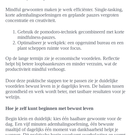
Mindful gewoonten maken je werk efficiënter. Single-tasking,
korte ademhalingsoefeningen en geplande pauzes vergroten
concentratie en creativiteit.
Gebruik de pomodoro-techniek gecombineerd met korte
mindfulness-pauzes.
Optimaliseer je werkplek: een opgeruimd bureau en een
plant scheppen ruimte voor focus.
Op de lange termijn zie je economische voordelen. Reflectie
helpt bij betere loopbaankeuzes en minder verzuim, wat de
productiviteit mindful verhoogt.
Door deze praktische stappen toe te passen zie je duidelijke
voordelen bewust leven in je dagelijks leven. De balans tussen
gezondheid en werk wordt beter, met tastbare resultaten voor je
welzijn.
Hoe je zelf kunt beginnen met bewust leven
Begin klein en duidelijk: kies één haalbare gewoonte voor de
dag. Een vijf minuten ademhalingsoefening, één bewuste
maaltijd of dagelijks één moment van dankbaarheid helpt je
wennen. Dit praktische begin voorkomt overbelasting en vormt