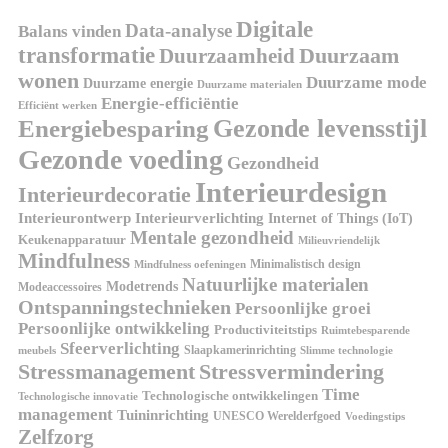
Digitale
Data-analyse
Balans vinden
transformatie
Duurzaamheid
Duurzaam
wonen
Duurzame mode
Duurzame energie
Duurzame materialen
Energie-efficiëntie
Efficiënt werken
Gezonde levensstijl
Energiebesparing
Gezonde voeding
Gezondheid
Interieurdesign
Interieurdecoratie
Interieurontwerp
Interieurverlichting
Internet of Things (IoT)
Mentale gezondheid
Keukenapparatuur
Milieuvriendelijk
Mindfulness
Minimalistisch design
Mindfulness oefeningen
Natuurlijke materialen
Modetrends
Modeaccessoires
Ontspanningstechnieken
Persoonlijke groei
Persoonlijke ontwikkeling
Productiviteitstips
Ruimtebesparende
Sfeerverlichting
Slaapkamerinrichting
meubels
Slimme technologie
Stressmanagement
Stressvermindering
Time
Technologische ontwikkelingen
Technologische innovatie
management
Tuininrichting
UNESCO Werelderfgoed
Voedingstips
Zelfzorg