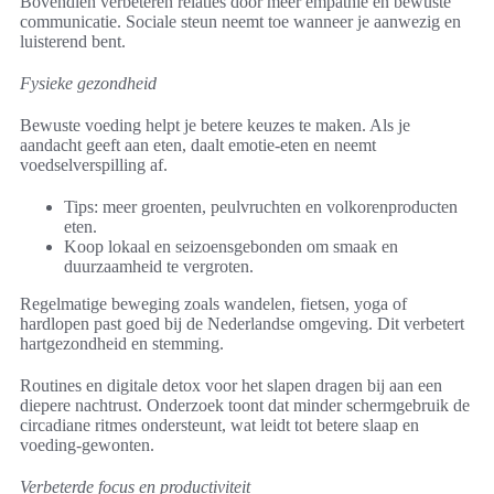
Bovendien verbeteren relaties door meer empathie en bewuste
communicatie. Sociale steun neemt toe wanneer je aanwezig en
luisterend bent.
Fysieke gezondheid
Bewuste voeding helpt je betere keuzes te maken. Als je
aandacht geeft aan eten, daalt emotie-eten en neemt
voedselverspilling af.
Tips: meer groenten, peulvruchten en volkorenproducten
eten.
Koop lokaal en seizoensgebonden om smaak en
duurzaamheid te vergroten.
Regelmatige beweging zoals wandelen, fietsen, yoga of
hardlopen past goed bij de Nederlandse omgeving. Dit verbetert
hartgezondheid en stemming.
Routines en digitale detox voor het slapen dragen bij aan een
diepere nachtrust. Onderzoek toont dat minder schermgebruik de
circadiane ritmes ondersteunt, wat leidt tot betere slaap en
voeding-gewonten.
Verbeterde focus en productiviteit