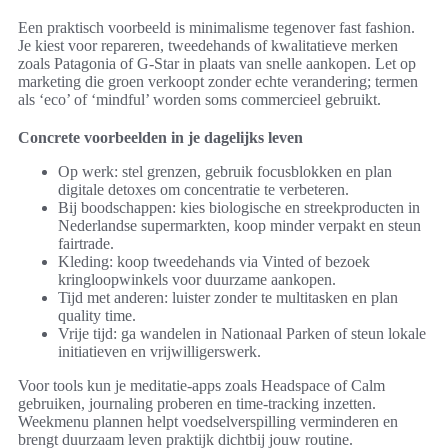
Een praktisch voorbeeld is minimalisme tegenover fast fashion.
Je kiest voor repareren, tweedehands of kwalitatieve merken
zoals Patagonia of G-Star in plaats van snelle aankopen. Let op
marketing die groen verkoopt zonder echte verandering; termen
als ‘eco’ of ‘mindful’ worden soms commercieel gebruikt.
Concrete voorbeelden in je dagelijks leven
Op werk: stel grenzen, gebruik focusblokken en plan
digitale detoxes om concentratie te verbeteren.
Bij boodschappen: kies biologische en streekproducten in
Nederlandse supermarkten, koop minder verpakt en steun
fairtrade.
Kleding: koop tweedehands via Vinted of bezoek
kringloopwinkels voor duurzame aankopen.
Tijd met anderen: luister zonder te multitasken en plan
quality time.
Vrije tijd: ga wandelen in Nationaal Parken of steun lokale
initiatieven en vrijwilligerswerk.
Voor tools kun je meditatie-apps zoals Headspace of Calm
gebruiken, journaling proberen en time-tracking inzetten.
Weekmenu plannen helpt voedselverspilling verminderen en
brengt duurzaam leven praktijk dichtbij jouw routine.