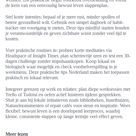
de kern van een eenvoudig bewust leven stappenplan.
Stel korte intenties: bepaal of je meer rust, minder spullen of
betere gezondheid wilt. Gebruik een simpel dagboek of habit-
tracker om voortgang te meten. Deze tips mindful starten houden
je verantwoordelijk en geven zichtbare winst zonder veel tijd te
kosten.
Voer praktische routines in: probeer korte meditaties via
Headspace of Insight Timer, plan schermvrije uren en test een 30-
dagen challenge zonder impulsaankopen. Koop lokaal en
biologisch waar mogelijk en check voedselverspilling in je
weekmenu. Deze praktische tips Nederland maken het toepassen
praktisch en lokaal relevant.
Integreer grenzen op werk en relaties: plan diepe werksessies met
Trello of Todoist en oefen actief luisteren tijdens gesprekken.
Sluit je aan bij lokale initiatieven zoals bibliotheken, buurthuizen,
Natuurmonumenten of repair cafés voor steun en inspiratie. Wees
flexibel: bewust leven is een doorlopend leerproces, waarbij
kleine, consistente stappen op lange termijn veel effect geven.
Meer lezen