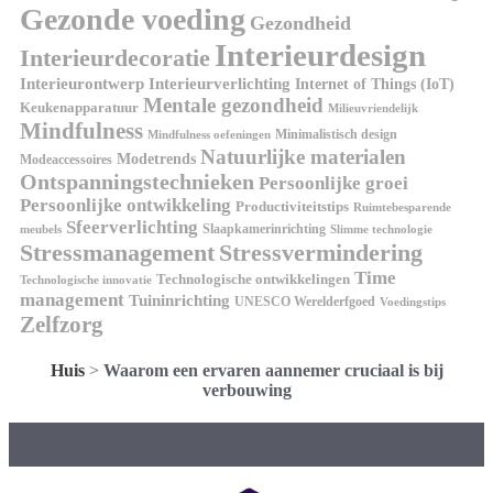
Gezonde voeding
Gezondheid
Interieurdesign
Interieurdecoratie
Interieurontwerp
Interieurverlichting
Internet of Things (IoT)
Mentale gezondheid
Keukenapparatuur
Milieuvriendelijk
Mindfulness
Minimalistisch design
Mindfulness oefeningen
Natuurlijke materialen
Modetrends
Modeaccessoires
Ontspanningstechnieken
Persoonlijke groei
Persoonlijke ontwikkeling
Productiviteitstips
Ruimtebesparende
Sfeerverlichting
Slaapkamerinrichting
meubels
Slimme technologie
Stressmanagement
Stressvermindering
Time
Technologische ontwikkelingen
Technologische innovatie
management
Tuininrichting
UNESCO Werelderfgoed
Voedingstips
Zelfzorg
Huis
>
Waarom een ervaren aannemer cruciaal is bij
verbouwing