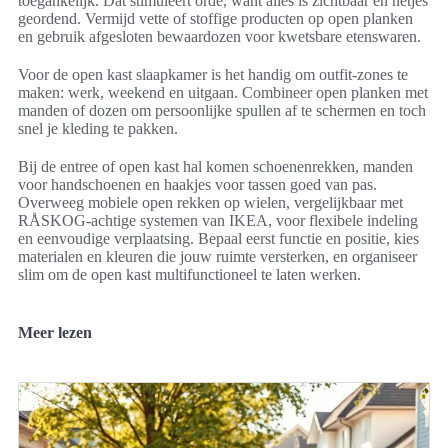
toegankelijk. Dat stimuleert orde, want alles is zichtbaar en netjes
geordend. Vermijd vette of stoffige producten op open planken
en gebruik afgesloten bewaardozen voor kwetsbare etenswaren.
Voor de open kast slaapkamer is het handig om outfit-zones te
maken: werk, weekend en uitgaan. Combineer open planken met
manden of dozen om persoonlijke spullen af te schermen en toch
snel je kleding te pakken.
Bij de entree of open kast hal komen schoenenrekken, manden
voor handschoenen en haakjes voor tassen goed van pas.
Overweeg mobiele open rekken op wielen, vergelijkbaar met
RÅSKOG-achtige systemen van IKEA, voor flexibele indeling
en eenvoudige verplaatsing. Bepaal eerst functie en positie, kies
materialen en kleuren die jouw ruimte versterken, en organiseer
slim om de open kast multifunctioneel te laten werken.
Meer lezen