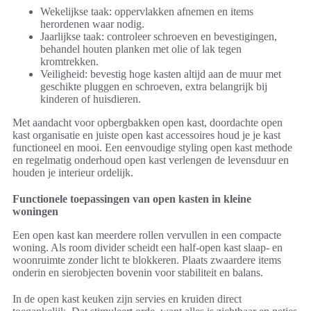
Wekelijkse taak: oppervlakken afnemen en items
herordenen waar nodig.
Jaarlijkse taak: controleer schroeven en bevestigingen,
behandel houten planken met olie of lak tegen
kromtrekken.
Veiligheid: bevestig hoge kasten altijd aan de muur met
geschikte pluggen en schroeven, extra belangrijk bij
kinderen of huisdieren.
Met aandacht voor opbergbakken open kast, doordachte open
kast organisatie en juiste open kast accessoires houd je je kast
functioneel en mooi. Een eenvoudige styling open kast methode
en regelmatig onderhoud open kast verlengen de levensduur en
houden je interieur ordelijk.
Functionele toepassingen van open kasten in kleine
woningen
Een open kast kan meerdere rollen vervullen in een compacte
woning. Als room divider scheidt een half-open kast slaap- en
woonruimte zonder licht te blokkeren. Plaats zwaardere items
onderin en sierobjecten bovenin voor stabiliteit en balans.
In de open kast keuken zijn servies en kruiden direct