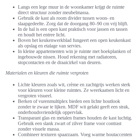
Langs een lege muur in de woonkamer krijgt de ruimte
direct structuur zonder meubelmassa.
Gebruik de kast als room divider tussen woon- en
slaapgedeelte. Zorg dat de doorgang 80–90 cm vrij blijft.
In de hal is een open kast praktisch voor jassen en tassen
en houdt het entree licht.
Boven het keukenwerkblad fungeert een open keukenkast
als opslag en etalage van servies.
In kleine appartementen win je ruimte met hoekplanken of
ingebouwde nissen. Houd rekening met radiatoren,
stopcontacten en de draaicirkel van deuren.
Materialen en kleuren die ruimte vergroten
Lichte kleuren zoals wit, crème en zachtgrijs werken sterk
voor kleuren voor kleine ruimtes. Ze weerkaatsen licht en
vergroten visueel.
Berken of vurenmultiplex bieden een lichte houtlook
zonder te zwaar te lijken. MDF wit gelakt geeft een strak,
onderhoudsvriendelijk oppervlak.
Transparant glas en metalen frames houden de kast luchtig.
Gebruik een slank zwart of zilver frame voor contrast
zonder visuele massa.
Combineer texturen spaarzaam. Voeg warme houtaccenten