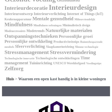
Interieurdesign
Interieurdecoratie
Interieurontwerp
Interieurverlichting
Internet of Things (IoT)
Mentale gezondheid
Keukenapparatuur
Milieuvriendelijk
Mindfulness
Minimalistisch design
Mindfulness oefeningen
Natuurlijke materialen
Modetrends
Modeaccessoires
Ontspanningstechnieken
Persoonlijke groei
Persoonlijke ontwikkeling
Productiviteitstips
Ruimtebesparende
Sfeerverlichting
Slaapkamerinrichting
meubels
Slimme technologie
Stressmanagement
Stressvermindering
Time
Technologische ontwikkelingen
Technologische innovatie
management
Tuininrichting
UNESCO Werelderfgoed
Voedingstips
Zelfzorg
Huis
>
Waarom een open kast handig is in kleine woningen