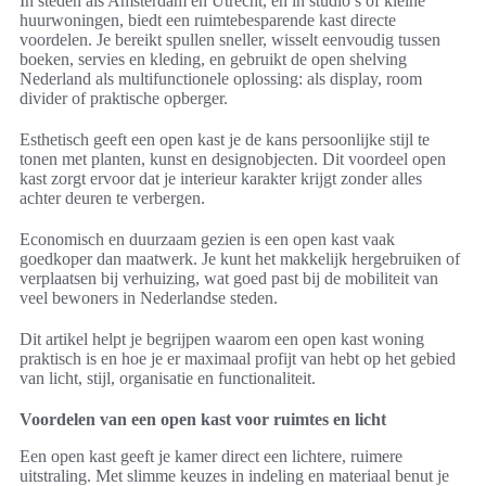
In steden als Amsterdam en Utrecht, en in studio’s of kleine
huurwoningen, biedt een ruimtebesparende kast directe
voordelen. Je bereikt spullen sneller, wisselt eenvoudig tussen
boeken, servies en kleding, en gebruikt de open shelving
Nederland als multifunctionele oplossing: als display, room
divider of praktische opberger.
Esthetisch geeft een open kast je de kans persoonlijke stijl te
tonen met planten, kunst en designobjecten. Dit voordeel open
kast zorgt ervoor dat je interieur karakter krijgt zonder alles
achter deuren te verbergen.
Economisch en duurzaam gezien is een open kast vaak
goedkoper dan maatwerk. Je kunt het makkelijk hergebruiken of
verplaatsen bij verhuizing, wat goed past bij de mobiliteit van
veel bewoners in Nederlandse steden.
Dit artikel helpt je begrijpen waarom een open kast woning
praktisch is en hoe je er maximaal profijt van hebt op het gebied
van licht, stijl, organisatie en functionaliteit.
Voordelen van een open kast voor ruimtes en licht
Een open kast geeft je kamer direct een lichtere, ruimere
uitstraling. Met slimme keuzes in indeling en materiaal benut je