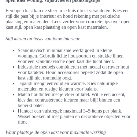
open kast woning: stijladvies en plaatsingstips
Een open kast kan de sfeer in je huis direct veranderen. Kies een
stijl die past bij je interieur en houd rekening met praktische
plaatsing en materialen. Lees verder voor concrete tips over open
kast stijl, open kast plaatsing en open kast materialen.
Stijl kiezen op basis van jouw interieur
Scandinavisch minimalisme werkt goed in kleine
woningen. Gebruik lichte houtsoorten en strakke lijnen
voor een scandinavische open kast die lucht biedt.
Industriële meubels combineren met metaal en ruwer hout
voor karakter. Houd accessoires beperkt zodat de open
kast stijl niet rommelig oogt.
Japandi mengt eenvoud en warmte. Kies natuurlijke
materialen en rustige kleuren voor balans.
Match houttinten met je vloer of tafel. Wil je een accent,
kies dan contrasterende kleuren maar blijf binnen een
beperkt palet.
Hanteer een vuistregel: maximaal 3–5 items per plank.
Wissel boeken af met planten en decoratieve objecten voor
ritme.
Waar plaats je de open kast voor maximale werking