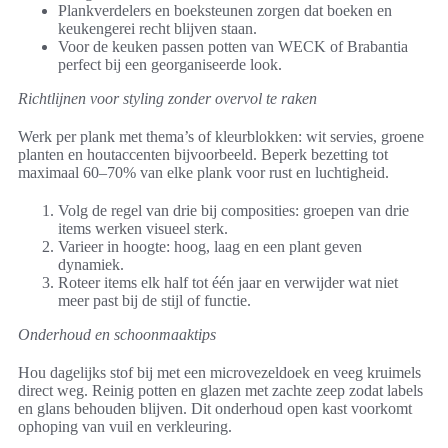
Plankverdelers en boeksteunen zorgen dat boeken en
keukengerei recht blijven staan.
Voor de keuken passen potten van WECK of Brabantia
perfect bij een georganiseerde look.
Richtlijnen voor styling zonder overvol te raken
Werk per plank met thema’s of kleurblokken: wit servies, groene
planten en houtaccenten bijvoorbeeld. Beperk bezetting tot
maximaal 60–70% van elke plank voor rust en luchtigheid.
Volg de regel van drie bij composities: groepen van drie
items werken visueel sterk.
Varieer in hoogte: hoog, laag en een plant geven
dynamiek.
Roteer items elk half tot één jaar en verwijder wat niet
meer past bij de stijl of functie.
Onderhoud en schoonmaaktips
Hou dagelijks stof bij met een microvezeldoek en veeg kruimels
direct weg. Reinig potten en glazen met zachte zeep zodat labels
en glans behouden blijven. Dit onderhoud open kast voorkomt
ophoping van vuil en verkleuring.