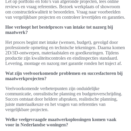
Let op portfolio en foto’s van afgeronde projecten, lees online
reviews en vraag referenties. Bezoek werkplaats of showroom
om constructiekwaliteit te beoordelen. Vraag naar voorbeelden
van vergelijkbare projecten en controleer levertijden en garanties.
Hoe verloopt het bestelproces van intake tot nazorg bij
maatwerk?
Het proces begint met intake (wensen, budget), gevolgd door
professionele opmeting en technische tekeningen. Daarna komen
2D/3D-ontwerpen, materiaalstalen en goedkeuringen. Tijdens
productie zijn kwaliteitscontroles en eindinspecties standaard.
Levering, montage en nazorg met garantie ronden het traject af.
Wat zijn veelvoorkomende problemen en succesfactoren bij
maatwerkprojecten?
Veelvoorkomende verbeterpunten zijn onduidelijke
communicatie, onrealistische planning en budgetoverschrijding.
Succes ontstaat door heldere afspraken, realistische planning,
juiste materiaalkeuze en het vragen van referenties van
vergelijkbare projecten.
Welke veelgevraagde maatwerkoplossingen komen vaak
voor in Nederlandse woningen?