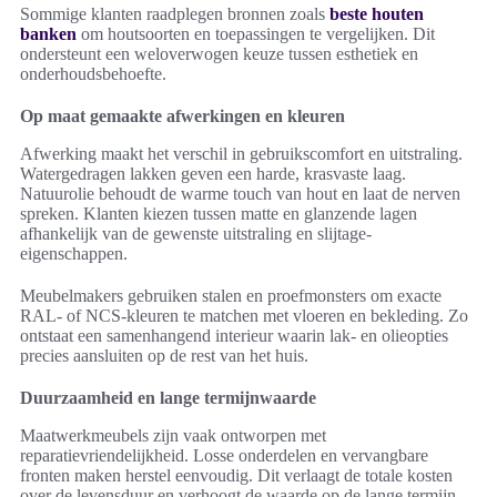
Sommige klanten raadplegen bronnen zoals
beste houten
banken
om houtsoorten en toepassingen te vergelijken. Dit
ondersteunt een weloverwogen keuze tussen esthetiek en
onderhoudsbehoefte.
Op maat gemaakte afwerkingen en kleuren
Afwerking maakt het verschil in gebruikscomfort en uitstraling.
Watergedragen lakken geven een harde, krasvaste laag.
Natuurolie behoudt de warme touch van hout en laat de nerven
spreken. Klanten kiezen tussen matte en glanzende lagen
afhankelijk van de gewenste uitstraling en slijtage-
eigenschappen.
Meubelmakers gebruiken stalen en proefmonsters om exacte
RAL- of NCS-kleuren te matchen met vloeren en bekleding. Zo
ontstaat een samenhangend interieur waarin lak- en olieopties
precies aansluiten op de rest van het huis.
Duurzaamheid en lange termijnwaarde
Maatwerkmeubels zijn vaak ontworpen met
reparatievriendelijkheid. Losse onderdelen en vervangbare
fronten maken herstel eenvoudig. Dit verlaagt de totale kosten
over de levensduur en verhoogt de waarde op de lange termijn.