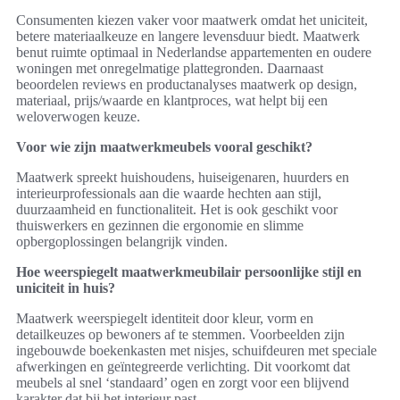
Consumenten kiezen vaker voor maatwerk omdat het uniciteit,
betere materiaalkeuze en langere levensduur biedt. Maatwerk
benut ruimte optimaal in Nederlandse appartementen en oudere
woningen met onregelmatige plattegronden. Daarnaast
beoordelen reviews en productanalyses maatwerk op design,
materiaal, prijs/waarde en klantproces, wat helpt bij een
weloverwogen keuze.
Voor wie zijn maatwerkmeubels vooral geschikt?
Maatwerk spreekt huishoudens, huiseigenaren, huurders en
interieurprofessionals aan die waarde hechten aan stijl,
duurzaamheid en functionaliteit. Het is ook geschikt voor
thuiswerkers en gezinnen die ergonomie en slimme
opbergoplossingen belangrijk vinden.
Hoe weerspiegelt maatwerkmeubilair persoonlijke stijl en
uniciteit in huis?
Maatwerk weerspiegelt identiteit door kleur, vorm en
detailkeuzes op bewoners af te stemmen. Voorbeelden zijn
ingebouwde boekenkasten met nisjes, schuifdeuren met speciale
afwerkingen en geïntegreerde verlichting. Dit voorkomt dat
meubels al snel ‘standaard’ ogen en zorgt voor een blijvend
karakter dat bij het interieur past.