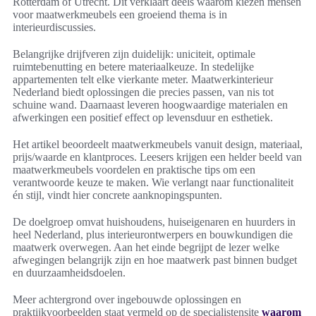
Rotterdam of Utrecht. Dit verklaart deels waarom kiezen mensen
voor maatwerkmeubels een groeiend thema is in
interieurdiscussies.
Belangrijke drijfveren zijn duidelijk: uniciteit, optimale
ruimtebenutting en betere materiaalkeuze. In stedelijke
appartementen telt elke vierkante meter. Maatwerkinterieur
Nederland biedt oplossingen die precies passen, van nis tot
schuine wand. Daarnaast leveren hoogwaardige materialen en
afwerkingen een positief effect op levensduur en esthetiek.
Het artikel beoordeelt maatwerkmeubels vanuit design, materiaal,
prijs/waarde en klantproces. Leesers krijgen een helder beeld van
maatwerkmeubels voordelen en praktische tips om een
verantwoorde keuze te maken. Wie verlangt naar functionaliteit
én stijl, vindt hier concrete aanknopingspunten.
De doelgroep omvat huishoudens, huiseigenaren en huurders in
heel Nederland, plus interieurontwerpers en bouwkundigen die
maatwerk overwegen. Aan het einde begrijpt de lezer welke
afwegingen belangrijk zijn en hoe maatwerk past binnen budget
en duurzaamheidsdoelen.
Meer achtergrond over ingebouwde oplossingen en
praktijkvoorbeelden staat vermeld op de specialistensite
waarom