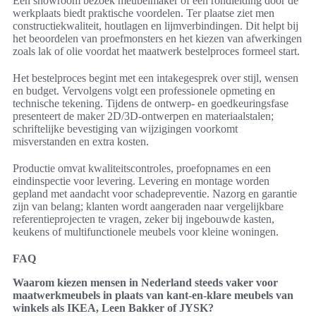
Een showroom bezoek meubelmaker of een rondleiding door de
werkplaats biedt praktische voordelen. Ter plaatse ziet men
constructiekwaliteit, houtlagen en lijmverbindingen. Dit helpt bij
het beoordelen van proefmonsters en het kiezen van afwerkingen
zoals lak of olie voordat het maatwerk bestelproces formeel start.
Het bestelproces begint met een intakegesprek over stijl, wensen
en budget. Vervolgens volgt een professionele opmeting en
technische tekening. Tijdens de ontwerp- en goedkeuringsfase
presenteert de maker 2D/3D-ontwerpen en materiaalstalen;
schriftelijke bevestiging van wijzigingen voorkomt
misverstanden en extra kosten.
Productie omvat kwaliteitscontroles, proefopnames en een
eindinspectie voor levering. Levering en montage worden
gepland met aandacht voor schadepreventie. Nazorg en garantie
zijn van belang; klanten wordt aangeraden naar vergelijkbare
referentieprojecten te vragen, zeker bij ingebouwde kasten,
keukens of multifunctionele meubels voor kleine woningen.
FAQ
Waarom kiezen mensen in Nederland steeds vaker voor
maatwerkmeubels in plaats van kant-en-klare meubels van
winkels als IKEA, Leen Bakker of JYSK?