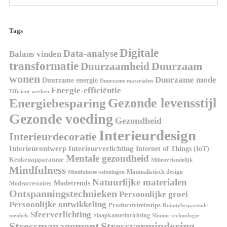
Tags
Digitale
Data-analyse
Balans vinden
transformatie
Duurzaamheid
Duurzaam
wonen
Duurzame mode
Duurzame energie
Duurzame materialen
Energie-efficiëntie
Efficiënt werken
Gezonde levensstijl
Energiebesparing
Gezonde voeding
Gezondheid
Interieurdesign
Interieurdecoratie
Interieurontwerp
Interieurverlichting
Internet of Things (IoT)
Mentale gezondheid
Keukenapparatuur
Milieuvriendelijk
Mindfulness
Minimalistisch design
Mindfulness oefeningen
Natuurlijke materialen
Modetrends
Modeaccessoires
Ontspanningstechnieken
Persoonlijke groei
Persoonlijke ontwikkeling
Productiviteitstips
Ruimtebesparende
Sfeerverlichting
Slaapkamerinrichting
meubels
Slimme technologie
Stressmanagement
Stressvermindering