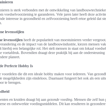
uinieren
ieren is sterk verbonden met de ontwikkeling van landbouwtechnieken
 voedselvoorziening te garanderen. Vele jaren later heeft deze activite
de interesse in gezondheid en zelfvoorziening heeft ertoe geleid dat s
n.
e levensstijlen
 levensstijlen
heeft de populariteit van moestuinieren verder vergroo
verandering en de impact van de landbouwindustrie, kiezen mensen vak
 hierbij een belangrijke rol. Het stelt mensen in staat om lokaal voedsel
he voetafdruk. Bovendien draagt deze praktijk bij aan de ondersteuning 
dere planeet.
e Perfecte Hobby Is
ze voordelen die dit een ideale hobby maken voor iedereen. Van gezond
de mogelijkheden zijn eindeloos. Daarnaast fungeert het ook als een ui
or te brengen.
ndheid
nten en kruiden draagt bij aan
gezonde voeding
. Mensen die zelf hun
erse en onbewerkte voedingsmiddelen. Dit kan resulteren in gezondere