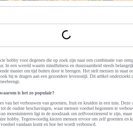
ecte hobby voor degenen die op zoek zijn naar een combinatie van ont
ur. In een wereld waarin mindfulness en duurzaamheid steeds belangrij
ende manier om tijd buiten door te brengen. Het stelt mensen in staat o
ok bij te dragen aan een gezondere levensstijl. Dit artikel onderzoekt 
meebrengt.
 waarom is het zo populair?
es van het verbouwen van groenten, fruit en kruiden in een tuin. Deze ac
t tot de oudste beschavingen, waar mensen voedsel begonnen te verbou
 moestuinieren ligt in de noodzaak om zelfvoorzienend te zijn, maar he
laire hobby. Tegenwoordig kiezen mensen ervoor om zelf groenten en 
n voedsel vandaan komt en hoe het wordt verbouwd.