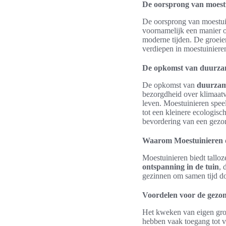
De oorsprong van moest
De oorsprong van moestuin
voornamelijk een manier om
moderne tijden. De groeien
verdiepen in moestuiniere
De opkomst van duurzam
De opkomst van
duurzame
bezorgdheid over klimaat
leven. Moestuinieren speelt
tot een kleinere ecologisc
bevordering van een gezon
Waarom Moestuinieren d
Moestuinieren biedt tallo
ontspanning in de tuin
, 
gezinnen om samen tijd do
Voordelen voor de gezo
Het kweken van eigen groe
hebben vaak toegang tot v