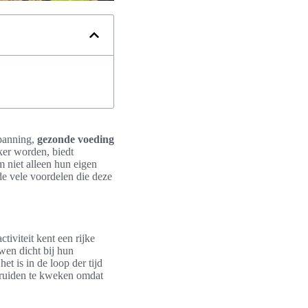
spanning,
gezonde voeding
ker worden, biedt
m niet alleen hun eigen
de vele voordelen die deze
tiviteit kent een rijke
wen dicht bij hun
t is in de loop der tijd
kruiden te kweken omdat