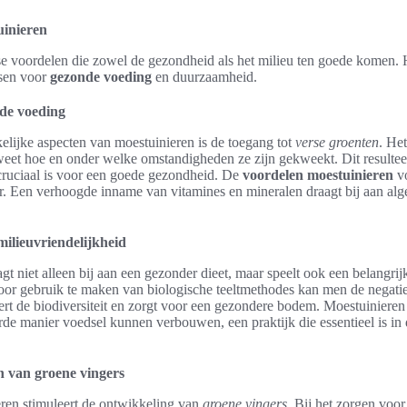
uinieren
se voordelen die zowel de gezondheid als het milieu ten goede komen.
nsen voor
gezonde voeding
en duurzaamheid.
de voeding
elijke aspecten van moestuinieren is de toegang tot
verse groenten
. Het
eet hoe en onder welke omstandigheden ze zijn gekweekt. Dit resulteert 
cruciaal is voor een goede gezondheid. De
voordelen moestuinieren
vo
. Een verhoogde inname van vitamines en mineralen draagt bij aan al
ilieuvriendelijkheid
gt niet alleen bij aan een gezonder dieet, maar speelt ook een belangrijk
oor gebruik te maken van biologische teeltmethodes kan men de negatie
ert de biodiversiteit en zorgt voor een gezondere bodem. Moestuinieren 
de manier voedsel kunnen verbouwen, een praktijk die essentieel is in 
n van groene vingers
ren stimuleert de ontwikkeling van
groene vingers
. Bij het zorgen voor