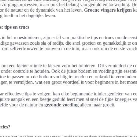
verzorgingsprocessen, maar ook het belang van geduld en toewijding. De
or de natuur en de dynamiek van het leven.
Groene vingers krijgen
ka
 biedt in het dagelijks leven.
: tips en trucs
in het moestuinieren, zijn er tal van praktische tips en trucs om de eers
ige gewassen zoals sla of radijs, die snel groeien en gemakkelijk te o
er om zelfvertrouwen te bouwen in de tuin, maar ook om de eerste vruch
k om een kleine ruimte te kiezen voor het tuinieren. Dit vermindert de co
s onder controle te houden. Ook de juiste bodem en voeding zijn essenti
 toe te passen om de bodem vochtig te houden en onkruid te verminde
en te vermijden, wat een groot voordeel is voor beginners in het moes
 effectieve tips te volgen, kan elke beginnende tuinier genieten van e
uiste aanpak en een beetje geduld leert men al snel de fijne kneepjes v
iefde voor de natuur en
gezonde voeding
alleen maar groeit.
cies?