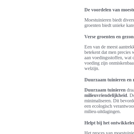
De voordelen van moest
Moestuinieren biedt diver
groenten biedt unieke ka
Verse groenten en gezon
Een van de meest aantrekk
betekent dat men precies w
aan voedingsstoffen, wat 
voeding zijn onmiskenbaar
welzijn.
Duurzaam tuinieren en m
Duurzaam tuinieren
draa
milieuvriendelijkheid
. D
minimaliseren. Dit bevord
een ecologisch verantwoor
milieu-uitdagingen.
Helpt bij het ontwikkele
Het proces van moestuinie