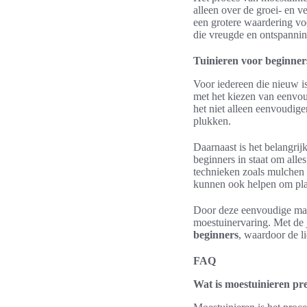
alleen over de groei- en 
een grotere waardering vo
die vreugde en ontspanning
Tuinieren voor beginners
Voor iedereen die nieuw is 
met het kiezen van eenvoud
het niet alleen eenvoudig
plukken.
Daarnaast is het belangrij
beginners in staat om alle
technieken zoals mulchen
kunnen ook helpen om plag
Door deze eenvoudige maar
moestuinervaring. Met de j
beginners
, waardoor de l
FAQ
Wat is moestuinieren pre