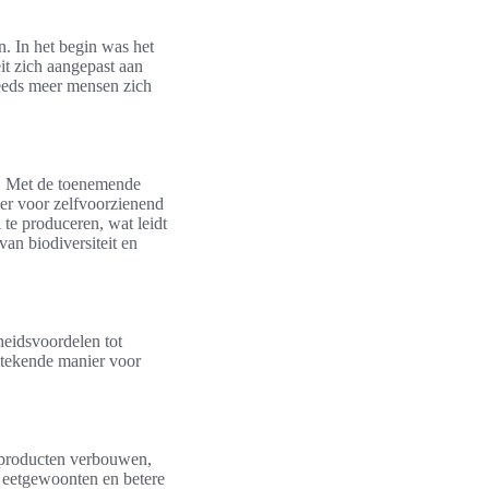
. In het begin was het
it zich aangepast aan
teeds meer mensen zich
t. Met de toenemende
er voor zelfvoorzienend
 te produceren, wat leidt
van biodiversiteit en
heidsvoordelen tot
tstekende manier voor
 producten verbouwen,
 eetgewoonten en betere