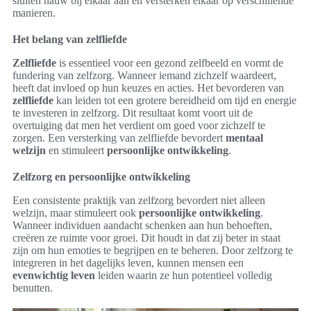
sluiten nauw bij elkaar aan en versterken elkaar op verschillende
manieren.
Het belang van zelfliefde
Zelfliefde
is essentieel voor een gezond zelfbeeld en vormt de
fundering van zelfzorg. Wanneer iemand zichzelf waardeert,
heeft dat invloed op hun keuzes en acties. Het bevorderen van
zelfliefde
kan leiden tot een grotere bereidheid om tijd en energie
te investeren in zelfzorg. Dit resultaat komt voort uit de
overtuiging dat men het verdient om goed voor zichzelf te
zorgen. Een versterking van zelfliefde bevordert
mentaal
welzijn
en stimuleert
persoonlijke ontwikkeling
.
Zelfzorg en persoonlijke ontwikkeling
Een consistente praktijk van zelfzorg bevordert niet alleen
welzijn, maar stimuleert ook
persoonlijke ontwikkeling
.
Wanneer individuen aandacht schenken aan hun behoeften,
creëren ze ruimte voor groei. Dit houdt in dat zij beter in staat
zijn om hun emoties te begrijpen en te beheren. Door zelfzorg te
integreren in het dagelijks leven, kunnen mensen een
evenwichtig leven
leiden waarin ze hun potentieel volledig
benutten.