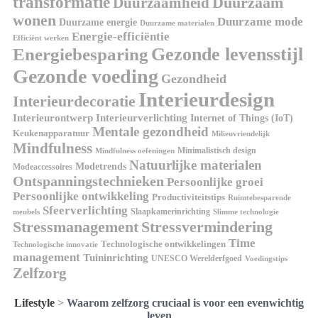
transformatie
Duurzaamheid
Duurzaam
wonen
Duurzame mode
Duurzame energie
Duurzame materialen
Energie-efficiëntie
Efficiënt werken
Gezonde levensstijl
Energiebesparing
Gezonde voeding
Gezondheid
Interieurdesign
Interieurdecoratie
Interieurontwerp
Interieurverlichting
Internet of Things (IoT)
Mentale gezondheid
Keukenapparatuur
Milieuvriendelijk
Mindfulness
Minimalistisch design
Mindfulness oefeningen
Natuurlijke materialen
Modetrends
Modeaccessoires
Ontspanningstechnieken
Persoonlijke groei
Persoonlijke ontwikkeling
Productiviteitstips
Ruimtebesparende
Sfeerverlichting
Slaapkamerinrichting
meubels
Slimme technologie
Stressmanagement
Stressvermindering
Time
Technologische ontwikkelingen
Technologische innovatie
management
Tuininrichting
UNESCO Werelderfgoed
Voedingstips
Zelfzorg
Lifestyle
>
Waarom zelfzorg cruciaal is voor een evenwichtig
leven