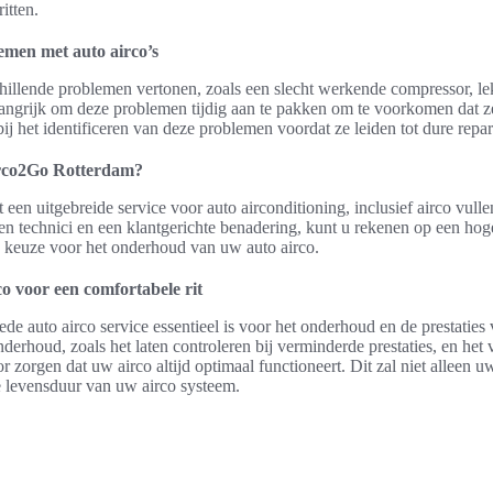
itten.
men met auto airco’s
hillende problemen vertonen, zoals een slecht werkende compressor, le
belangrijk om deze problemen tijdig aan te pakken om te voorkomen dat 
ij het identificeren van deze problemen voordat ze leiden tot dure repar
rco2Go Rotterdam?
en uitgebreide service voor auto airconditioning, inclusief airco vulle
en technici en een klantgerichte benadering, kunt u rekenen op een hoge
 keuze voor het onderhoud van uw auto airco.
co voor een comfortabele rit
oede auto airco service essentieel is voor het onderhoud en de prestatie
nderhoud, zoals het laten controleren bij verminderde prestaties, en het 
 zorgen dat uw airco altijd optimaal functioneert. Dit zal niet alleen uw
 levensduur van uw airco systeem.