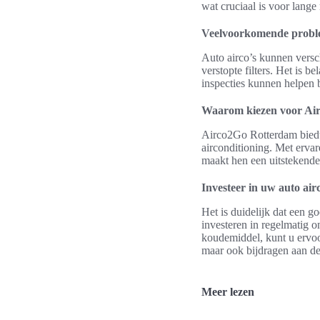
wat cruciaal is voor lange r
Veelvoorkomende proble
Auto airco’s kunnen versc
verstopte filters. Het is 
inspecties kunnen helpen b
Waarom kiezen voor Ai
Airco2Go Rotterdam biedt e
airconditioning. Met ervar
maakt hen een uitstekende
Investeer in uw auto air
Het is duidelijk dat een g
investeren in regelmatig o
koudemiddel, kunt u ervoor
maar ook bijdragen aan de
Meer lezen