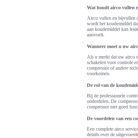
Wat houdt airco vullen e
Airco vullen en bijvullen
wordt het koudemiddel dat
aan koudemiddel kan leide
aanvoelt.
Wanneer moet u uw airco
Als u merkt dat uw airco n
schakelen voor controle e
compressor of andere tech
voorkomen.
De rol van de koudemidd
Bij de professionele contr
onderdelen. De compressor
compressor niet goed funct
De voordelen van een co
Een complete airco service
details over de uitgevoer