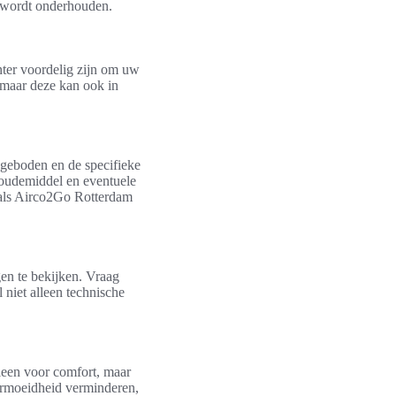
d wordt onderhouden.
inter voordelig zijn om uw
 maar deze kan ook in
ngeboden en de specifieke
koudemiddel en eventuele
zoals Airco2Go Rotterdam
gen te bekijken. Vraag
 niet alleen technische
leen voor comfort, maar
ermoeidheid verminderen,