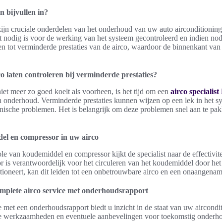
n bijvullen in?
 zijn cruciale onderdelen van het onderhoud van uw auto airconditionin
 nodig is voor de werking van het systeem gecontroleerd en indien nod
n tot verminderde prestaties van de airco, waardoor de binnenkant va
 laten controleren bij verminderde prestaties?
iet meer zo goed koelt als voorheen, is het tijd om een
airco specialis
n onderhoud. Verminderde prestaties kunnen wijzen op een lek in het sy
nische problemen. Het is belangrijk om deze problemen snel aan te pa
el en compressor in uw airco
ole van koudemiddel en compressor kijkt de specialist naar de effectivite
 is verantwoordelijk voor het circuleren van het koudemiddel door het
ioneert, kan dit leiden tot een onbetrouwbare airco en een onaangename
mplete airco service met onderhoudsrapport
 met een onderhoudsrapport biedt u inzicht in de staat van uw aircondit
de werkzaamheden en eventuele aanbevelingen voor toekomstig onderhoud