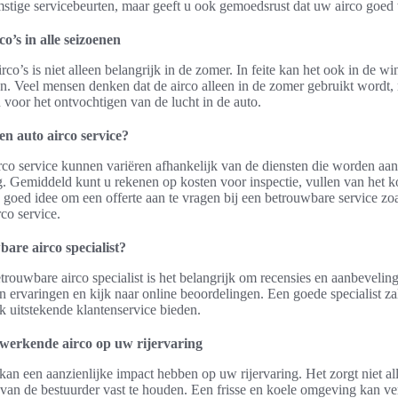
mstige servicebeurten, maar geeft u ook gemoedsrust dat uw airco goe
’s in alle seizoenen
co’s is niet alleen belangrijk in de zomer. In feite kan het ook in de w
ren. Veel mensen denken dat de airco alleen in de zomer gebruikt wordt,
 voor het ontvochtigen van de lucht in de auto.
en auto airco service?
rco service kunnen variëren afhankelijk van de diensten die worden aa
. Gemiddeld kunt u rekenen op kosten voor inspectie, vullen van het 
een goed idee om een offerte aan te vragen bij een betrouwbare service 
rco service.
are airco specialist?
trouwbare airco specialist is het belangrijk om recensies en aanbevelin
 ervaringen en kijk naar online beoordelingen. Een goede specialist zal
k uitstekende klantenservice bieden.
werkende airco op uw rijervaring
an een aanzienlijke impact hebben op uw rijervaring. Het zorgt niet al
van de bestuurder vast te houden. Een frisse en koele omgeving kan v