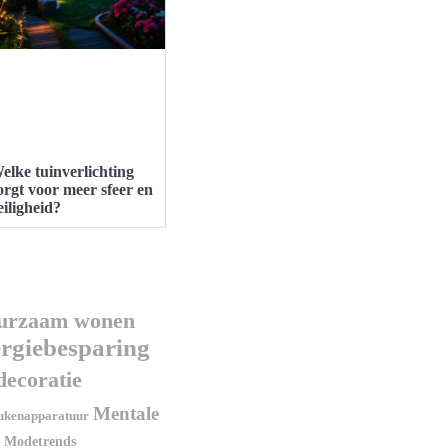
elke tuinverlichting
orgt voor meer sfeer en
eiligheid?
urzaam wonen
rgiebesparing
decoratie
Mentale
ukenapparatuur
Modetrends