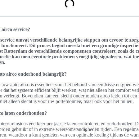
 airco service?
 service omvat verschillende belangrijke stappen om ervoor te zor
 functioneert. Dit proces begint meestal met een grondige inspectie
ist Rotterdam
de verschillende componenten controleert, zoals de 
pectie kan men eventuele problemen vroegtijdig signaleren, wat to
en.
to airco onderhoud belangrijk?
uw auto airco is essentieel voor het behoud van een frisse en goed wer
 dat het systeem efficiënt blijft werken, wat niet alleen het comfort ve
m verlengt. Bovendien kan een slecht onderhouden airco leiden tot een
niet alleen slecht is voor uw portemonnee, maar ook voor het milieu.
co laten onderhouden?
rco minstens één keer per jaar te laten controleren en onderhouden. Di
worden gebruikt of in extreme weersomstandigheden rijden. Een regelm
leren, waardoor u kunt genieten van een optimale koeling tijdens de w