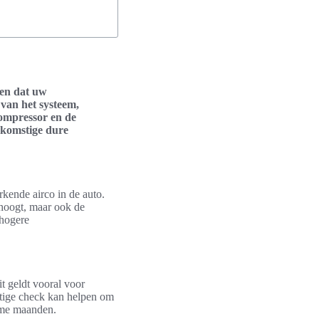
gen dat uw
 van het systeem,
compressor en de
ekomstige dure
kende airco in de auto.
rhoogt, maar ook de
 hogere
t geldt vooral voor
atige check kan helpen om
arme maanden.