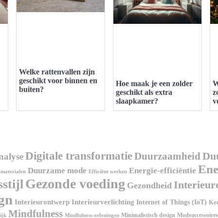
Welke rattenvallen zijn
geschikt voor binnen en
Hoe maak je een zolder
W
buiten?
geschikt als extra
z
slaapkamer?
v
Digitale transformatie
Duurzaamheid
Du
nalyse
Ene
Duurzame mode
Energie-efficiëntie
materialen
Efficiënt werken
Gezonde voeding
stijl
Interieur
Gezondheid
ign
Interieurontwerp
Interieurverlichting
Internet of Things (IoT)
Ke
Mindfulness
Minimalistisch design
Modeaccessoires
ijk
Mindfulness oefeningen