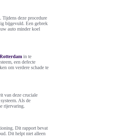
g. Tijdens deze procedure
ig bijgevuld. Een gebrek
n uw auto minder koel
t Rotterdam
in te
steem, een defecte
kken om verdere schade te
it van deze cruciale
 systeem. Als de
 rijervaring.
ioning. Dit rapport bevat
. Dit helpt niet alleen