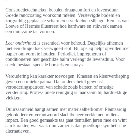
Constructietechnieken bepalen draagcomfort en levensduur.
Goede randcoating voorkomt rafelen. Verstevigde bodem en
zorgvuldig geplaatste scharnieren verkleinen slijtage. Een tas van
Loewe of Hermès illustreert hoe hardware en stikwerk samen
een duurzame tas vormen.
Leer onderhoud
is essentieel voor behoud. Dagelijks afnemen
met een droge doek verwijdert stof. Bij opslag helpt opvullen met
papier om vorm te houden. Periodiek impregneren of
conditioneren met geschikte balm verlengt de levensduur. Voor
suède bestaan speciale borstels en sprays.
Veroudering kan karakter toevoegen. Krassen en kleurverdieping
geven een unieke patina. Dat onderscheidt gewenst
verouderingspatroon van schade zoals barsten of ernstige
verkleuring. Professionele reiniging is raadzaam bij hardnekkige
vlekken.
Duurzaamheid hangt samen met materiaalherkomst. Plantaardig
gelooid leer en verantwoord slachtbeheer verkleinen milieu-
impact. Een goed gemaakte tas gaat tientallen jaren mee en wint
aan karakter, wat vaak duurzamer is dan goedkope synthetische
alternatieven.