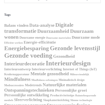
Tags
Digitale
Data-analyse
Balans vinden
transformatie
Duurzaamheid
Duurzaam
wonen
Duurzame mode
Duurzame energie
Duurzame materialen
Energie-efficiëntie
Efficiënt werken
Gezonde levensstijl
Energiebesparing
Gezonde voeding
Gezondheid
Interieurdesign
Interieurdecoratie
Interieurontwerp
Interieurverlichting
Internet of Things (IoT)
Mentale gezondheid
Keukenapparatuur
Milieuvriendelijk
Mindfulness
Minimalistisch design
Mindfulness oefeningen
Natuurlijke materialen
Modetrends
Modeaccessoires
Ontspanningstechnieken
Persoonlijke groei
Persoonlijke ontwikkeling
Productiviteitstips
Ruimtebesparende
Sfeerverlichting
Slaapkamerinrichting
meubels
Slimme technologie