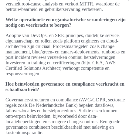
versnelt root-cause analysis en verkort MTTR, waardoor de
betrouwbaarheid en gebruikerservaring verbeteren.
Welke operationele en organisatorische veranderingen zijn
nodig om veerkracht te borgen?
Adoptie van DevOps- en SRE-principes, duidelijke service-
eigenaarschap, en rollen zoals platform engineers en cloud-
architecten zijn cruciaal. Procesmaatregelen zoals change
management, blue/green- en canary-deployments, runbooks en
post-incident reviews versterken continu herstelvermogen.
Investeren in training en certificeringen (bijv. CKA, AWS
Certified Solutions Architect) verhoogt competentie en
responsvermogen.
Hoe beïnvloeden governance en compliance veerkracht en
schaalbaarheid?
Governance-structuren en compliance (AVG/GDPR, sectorale
regels zoals De Nederlandsche Bank) bepalen dataflows,
failover-locaties en herstelprocedures. Strikte eisen kunnen
ontwerpen beïnvloeden, bijvoorbeeld door data-
locatiebeperkingen en strengere change-controls. Een goede
governance combineert beschikbaarheid met naleving en
kostentransparantie.