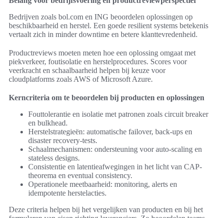
Belang voor bedrijfsvoering en productreviewperspectief
Bedrijven zoals bol.com en ING beoordelen oplossingen op
beschikbaarheid en herstel. Een goede resilient systems betekenis
vertaalt zich in minder downtime en betere klanttevredenheid.
Productreviews moeten meten hoe een oplossing omgaat met
piekverkeer, foutisolatie en herstelprocedures. Scores voor
veerkracht en schaalbaarheid helpen bij keuze voor
cloudplatforms zoals AWS of Microsoft Azure.
Kerncriteria om te beoordelen bij producten en oplossingen
Fouttolerantie en isolatie met patronen zoals circuit breaker
en bulkhead.
Herstelstrategieën: automatische failover, back-ups en
disaster recovery-tests.
Schaalmechanismen: ondersteuning voor auto-scaling en
stateless designs.
Consistentie en latentieafwegingen in het licht van CAP-
theorema en eventual consistency.
Operationele meetbaarheid: monitoring, alerts en
idempotente herstelacties.
Deze criteria helpen bij het vergelijken van producten en bij het