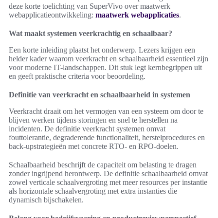
deze korte toelichting van SuperVivo over maatwerk
webapplicatieontwikkeling:
maatwerk webapplicaties
.
Wat maakt systemen veerkrachtig en schaalbaar?
Een korte inleiding plaatst het onderwerp. Lezers krijgen een
helder kader waarom veerkracht en schaalbaarheid essentieel zijn
voor moderne IT-landschappen. Dit stuk legt kernbegrippen uit
en geeft praktische criteria voor beoordeling.
Definitie van veerkracht en schaalbaarheid in systemen
Veerkracht draait om het vermogen van een systeem om door te
blijven werken tijdens storingen en snel te herstellen na
incidenten. De definitie veerkracht systemen omvat
fouttolerantie, degraderende functionaliteit, herstelprocedures en
back-upstrategieën met concrete RTO- en RPO-doelen.
Schaalbaarheid beschrijft de capaciteit om belasting te dragen
zonder ingrijpend herontwerp. De definitie schaalbaarheid omvat
zowel verticale schaalvergroting met meer resources per instantie
als horizontale schaalvergroting met extra instanties die
dynamisch bijschakelen.