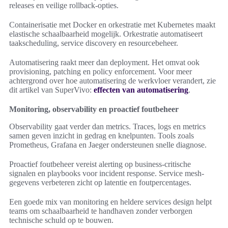
releases en veilige rollback-opties.
Containerisatie met Docker en orkestratie met Kubernetes maakt
elastische schaalbaarheid mogelijk. Orkestratie automatiseert
taakscheduling, service discovery en resourcebeheer.
Automatisering raakt meer dan deployment. Het omvat ook
provisioning, patching en policy enforcement. Voor meer
achtergrond over hoe automatisering de werkvloer verandert, zie
dit artikel van SuperVivo:
effecten van automatisering
.
Monitoring, observability en proactief foutbeheer
Observability gaat verder dan metrics. Traces, logs en metrics
samen geven inzicht in gedrag en knelpunten. Tools zoals
Prometheus, Grafana en Jaeger ondersteunen snelle diagnose.
Proactief foutbeheer vereist alerting op business-critische
signalen en playbooks voor incident response. Service mesh-
gegevens verbeteren zicht op latentie en foutpercentages.
Een goede mix van monitoring en heldere services design helpt
teams om schaalbaarheid te handhaven zonder verborgen
technische schuld op te bouwen.