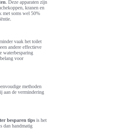
ten
. Deze apparaten zijn
ouchekoppen, kranen en
uik met soms wel 50%
ëntie.
inder vaak het toilet
een andere effectieve
ke waterbesparing
 belang voor
 eenvoudige methoden
ij aan de vermindering
er besparen tips
is het
us dan handmatig