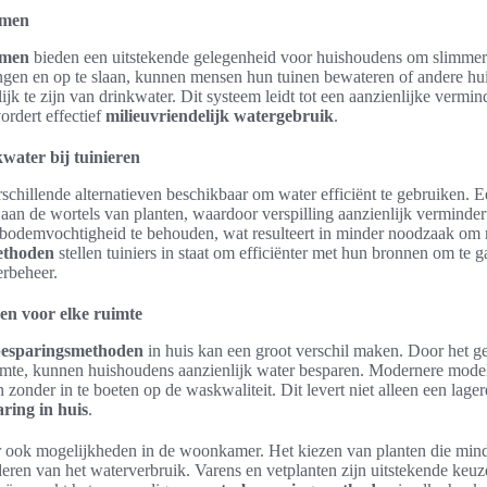
emen
emen
bieden een uitstekende gelegenheid voor huishoudens om slimmer
gen en op te slaan, kunnen mensen hun tuinen bewateren of andere hui
ijk te zijn van drinkwater. Dit systeem leidt tot een aanzienlijke vermin
ordert effectief
milieuvriendelijk watergebruik
.
water bij tuinieren
verschillende alternatieven beschikbaar om water efficiënt te gebruiken. 
aan de wortels van planten, waardoor verspilling aanzienlijk vermindert
bodemvochtigheid te behouden, wat resulteert in minder noodzaak om r
ethoden
stellen tuiniers in staat om efficiënter met hun bronnen om te gaa
rbeheer.
n voor elke ruimte
esparingsmethoden
in huis kan een groot verschil maken. Door het ge
mte, kunnen huishoudens aanzienlijk water besparen. Modernere mode
 zonder in te boeten op de waskwaliteit. Dit levert niet alleen een lag
ring in huis
.
er ook mogelijkheden in de woonkamer. Het kiezen van planten die min
deren van het waterverbruik. Varens en vetplanten zijn uitstekende keu