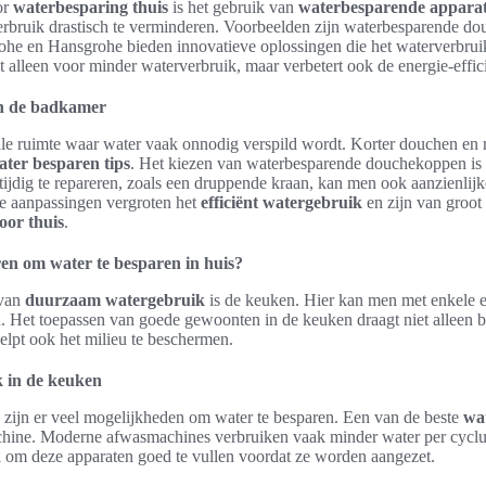
or
waterbesparing thuis
is het gebruik van
waterbesparende appara
rbruik drastisch te verminderen. Voorbeelden zijn waterbesparende d
rohe en Hansgrohe bieden innovatieve oplossingen die het waterverbr
t alleen voor minder waterverbruik, maar verbetert ook de energie-effici
in de badkamer
le ruimte waar water vaak onnodig verspild wordt. Korter douchen en m
ater besparen tips
. Het kiezen van waterbesparende douchekoppen is 
tijdig te repareren, zoals een druppende kraan, kan men ook aanzienlij
e aanpassingen vergroten het
efficiënt watergebruik
en zijn van groot
oor thuis
.
ren om water te besparen in huis?
 van
duurzaam watergebruik
is de keuken. Hier kan men met enkele
n. Het toepassen van goede gewoonten in de keuken draagt niet alleen b
elpt ook het milieu te beschermen.
 in de keuken
 zijn er veel mogelijkheden om water te besparen. Een van de beste
wat
hine. Moderne afwasmachines verbruiken vaak minder water per cycl
el om deze apparaten goed te vullen voordat ze worden aangezet.