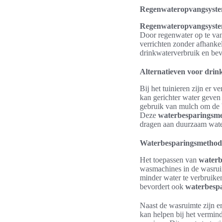
Regenwateropvangsyst
Regenwateropvangsyst
Door regenwater op te van
verrichten zonder afhankel
drinkwaterverbruik en bev
Alternatieven voor drink
Bij het tuinieren zijn er 
kan gerichter water geven 
gebruik van mulch om de 
Deze
waterbesparingsm
dragen aan duurzaam wate
Waterbesparingsmethode
Het toepassen van
waterb
wasmachines in de wasrui
minder water te verbruiken
bevordert ook
waterbespa
Naast de wasruimte zijn 
kan helpen bij het vermin