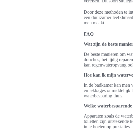
vereisen. Dit soort strat
Door deze methoden te inte
een duurzamer leefklimaat
men maakt.
FAQ
Wat zijn de beste manie
De beste manieren om wate
douches, het tijdig repar
kan regenwateropvang ook
Hoe kan ik mijn waterv
In de badkamer kan men wa
en lekkages onmiddellijk 
waterbesparing thuis.
Welke waterbesparende 
Apparaten zoals de water
toiletten zijn uitstekend
in te boeten op prestaties.