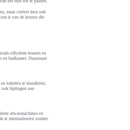
van het huis toe te passen.
lieu, maar creëert men ook
ust is van de keuzes die
oals efficiënte kranen en
ken en badkamer. Daarnaast
toiletten te installeren,
n ook bijdragen aan
iënte afwasmachines en
ik te minimaliseren zonder