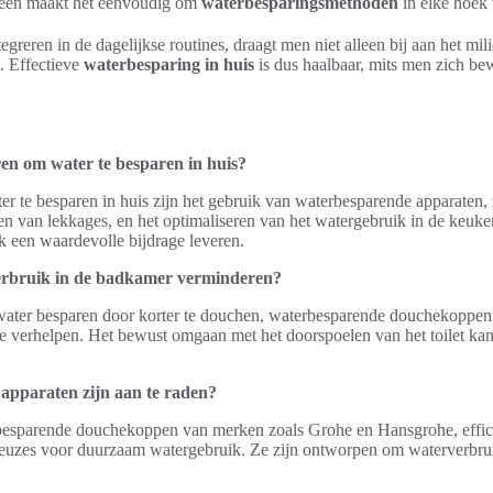
egieën maakt het eenvoudig om
waterbesparingsmethoden
in elke hoek 
greren in de dagelijkse routines, draagt men niet alleen bij aan het mi
. Effectieve
waterbesparing in huis
is dus haalbaar, mits men zich bew
ren om water te besparen in huis?
r te besparen in huis zijn het gebruik van waterbesparende apparaten, z
eren van lekkages, en het optimaliseren van het watergebruik in de keu
 een waardevolle bijdrage leveren.
erbruik in de badkamer verminderen?
ter besparen door korter te douchen, waterbesparende douchekoppen en 
te verhelpen. Het bewust omgaan met het doorspoelen van het toilet ka
apparaten zijn aan te raden?
besparende douchekoppen van merken zoals Grohe en Hansgrohe, effic
e keuzes voor duurzaam watergebruik. Ze zijn ontworpen om waterverbru