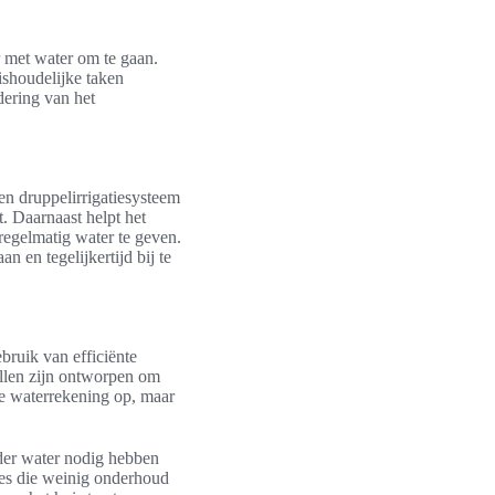
 met water om te gaan.
shoudelijke taken
dering van het
Een druppelirrigatiesysteem
. Daarnaast helpt het
egelmatig water te geven.
n en tegelijkertijd bij te
bruik van efficiënte
llen zijn ontworpen om
ere waterrekening op, maar
der water nodig hebben
zes die weinig onderhoud