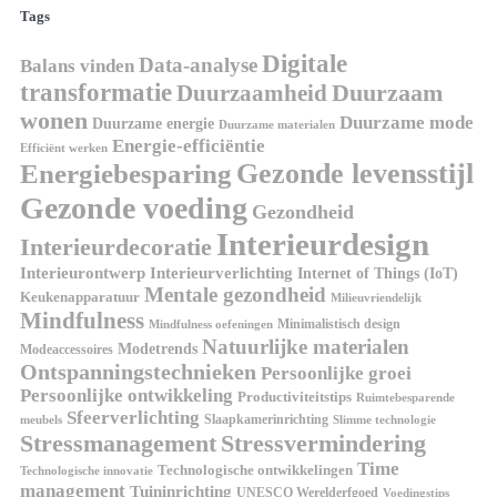
Tags
Digitale
Data-analyse
Balans vinden
transformatie
Duurzaamheid
Duurzaam
wonen
Duurzame mode
Duurzame energie
Duurzame materialen
Energie-efficiëntie
Efficiënt werken
Gezonde levensstijl
Energiebesparing
Gezonde voeding
Gezondheid
Interieurdesign
Interieurdecoratie
Interieurontwerp
Interieurverlichting
Internet of Things (IoT)
Mentale gezondheid
Keukenapparatuur
Milieuvriendelijk
Mindfulness
Minimalistisch design
Mindfulness oefeningen
Natuurlijke materialen
Modetrends
Modeaccessoires
Ontspanningstechnieken
Persoonlijke groei
Persoonlijke ontwikkeling
Productiviteitstips
Ruimtebesparende
Sfeerverlichting
Slaapkamerinrichting
meubels
Slimme technologie
Stressmanagement
Stressvermindering
Time
Technologische ontwikkelingen
Technologische innovatie
management
Tuininrichting
UNESCO Werelderfgoed
Voedingstips