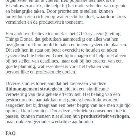
organiseren en uit te voeren. Een populaire techniek is de
Eisenhower-matrix, die helpt bij het onderscheiden van urgente
en belangrijke taken. Door prioriteiten te stellen, kunnen
individuen zich richten op wat er echt toe doet, waardoor stress
vermindert en de productiviteit toeneemt.
Een andere effectieve techniek is het GTD-systeem (Getting
Things Done), dat gebruikers aanmoedigt om alles wat hen
bezighoudt uit hun hoofd te halen en in een systeem te plaatsen.
Dit stelt hen in staat om beter overzicht te houden en taken
systematisch te beheren. Goed tijdmanagement helpt niet alleen
bij het stellen van deadlines, maar ook bij het creëren van een
goede planning, wat essentieel is voor het behalen van
persoonlijke en professionele doelen.
Diverse studies tonen aan dat het toepassen van deze
tijdmanagement strategieën
leidt tot een significante
verbetering van de algehele effectiviteit. Het belang van een
gestructureerde aanpak kan niet genoeg benadrukt worden,
aangezien het bijdraagt aan een beter begrip van hoe men zijn tijd
optimaal kan benutten. Door deze technieken consequent toe te
passen, kunnen mensen niet alleen hun
productiviteit verhogen
,
maar ook een gezonder werkritme aanhouden.
FAQ