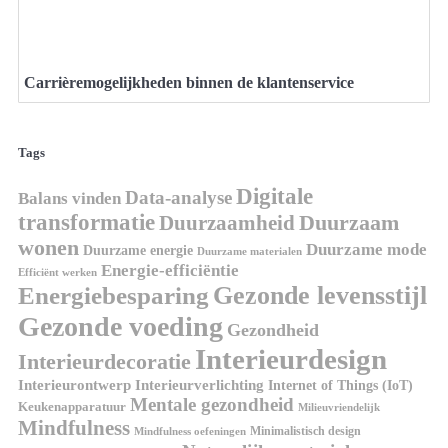
Carrièremogelijkheden binnen de klantenservice
Tags
Digitale
Data-analyse
Balans vinden
transformatie
Duurzaamheid
Duurzaam
wonen
Duurzame mode
Duurzame energie
Duurzame materialen
Energie-efficiëntie
Efficiënt werken
Gezonde levensstijl
Energiebesparing
Gezonde voeding
Gezondheid
Interieurdesign
Interieurdecoratie
Interieurontwerp
Interieurverlichting
Internet of Things (IoT)
Mentale gezondheid
Keukenapparatuur
Milieuvriendelijk
Mindfulness
Minimalistisch design
Mindfulness oefeningen