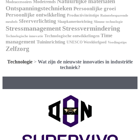
Natuurlijke materialen
Modetrends
Modeaccessoires
Ontspanningstechnieken
Persoonlijke groei
Persoonlijke ontwikkeling
Productiviteitstips
Ruimtebesparende
Sfeerverlichting
Slaapkamerinrichting
meubels
Slimme technologie
Stressmanagement
Stressvermindering
Time
Technologische ontwikkelingen
Technologische innovatie
management
Tuininrichting
UNESCO Werelderfgoed
Voedingstips
Zelfzorg
Technologie
>
Wat zijn de nieuwste innovaties in industriële
techniek?