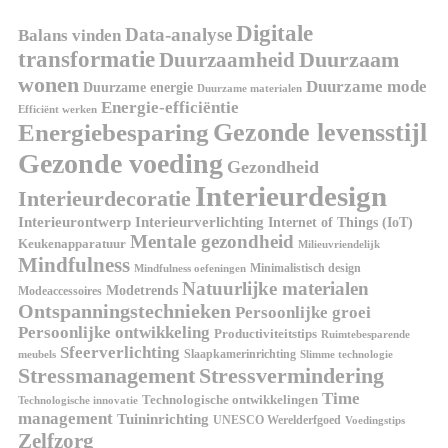
Digitale
Data-analyse
Balans vinden
transformatie
Duurzaamheid
Duurzaam
wonen
Duurzame mode
Duurzame energie
Duurzame materialen
Energie-efficiëntie
Efficiënt werken
Gezonde levensstijl
Energiebesparing
Gezonde voeding
Gezondheid
Interieurdesign
Interieurdecoratie
Interieurontwerp
Interieurverlichting
Internet of Things (IoT)
Mentale gezondheid
Keukenapparatuur
Milieuvriendelijk
Mindfulness
Minimalistisch design
Mindfulness oefeningen
Natuurlijke materialen
Modetrends
Modeaccessoires
Ontspanningstechnieken
Persoonlijke groei
Persoonlijke ontwikkeling
Productiviteitstips
Ruimtebesparende
Sfeerverlichting
Slaapkamerinrichting
meubels
Slimme technologie
Stressmanagement
Stressvermindering
Time
Technologische ontwikkelingen
Technologische innovatie
management
Tuininrichting
UNESCO Werelderfgoed
Voedingstips
Zelfzorg