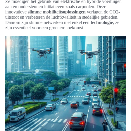
Ze moedigen het gebruik van elektrische en hybride voertuigen
aan en ondersteunen initiatieven zoals carpoolen. Deze
innovatieve
slimme mobiliteitsoplossingen
verlagen de CO2-
uitstoot en verbeteren de luchtkwaliteit in stedelijke gebieden.
Daarom zijn slimme netwerken niet enkel een
technologie
; ze
zijn essentieel voor een groenere toekomst.