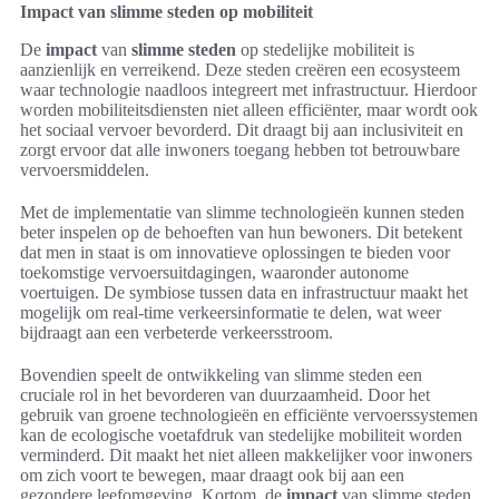
Impact van slimme steden op mobiliteit
De
impact
van
slimme steden
op stedelijke mobiliteit is
aanzienlijk en verreikend. Deze steden creëren een ecosysteem
waar technologie naadloos integreert met infrastructuur. Hierdoor
worden mobiliteitsdiensten niet alleen efficiënter, maar wordt ook
het sociaal vervoer bevorderd. Dit draagt bij aan inclusiviteit en
zorgt ervoor dat alle inwoners toegang hebben tot betrouwbare
vervoersmiddelen.
Met de implementatie van slimme technologieën kunnen steden
beter inspelen op de behoeften van hun bewoners. Dit betekent
dat men in staat is om innovatieve oplossingen te bieden voor
toekomstige vervoersuitdagingen, waaronder autonome
voertuigen. De symbiose tussen data en infrastructuur maakt het
mogelijk om real-time verkeersinformatie te delen, wat weer
bijdraagt aan een verbeterde verkeersstroom.
Bovendien speelt de ontwikkeling van slimme steden een
cruciale rol in het bevorderen van duurzaamheid. Door het
gebruik van groene technologieën en efficiënte vervoerssystemen
kan de ecologische voetafdruk van stedelijke mobiliteit worden
verminderd. Dit maakt het niet alleen makkelijker voor inwoners
om zich voort te bewegen, maar draagt ook bij aan een
gezondere leefomgeving. Kortom, de
impact
van slimme steden