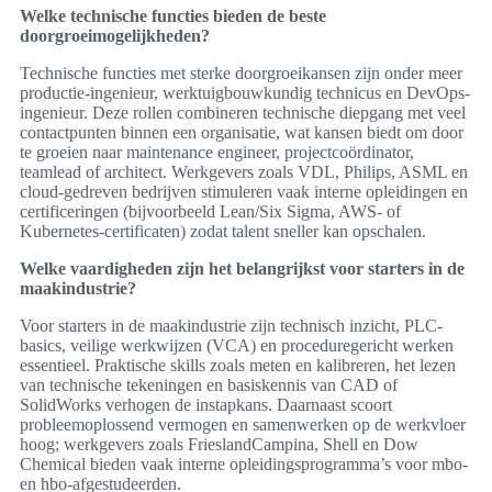
Welke technische functies bieden de beste
doorgroeimogelijkheden?
Technische functies met sterke doorgroeikansen zijn onder meer
productie-ingenieur, werktuigbouwkundig technicus en DevOps-
ingenieur. Deze rollen combineren technische diepgang met veel
contactpunten binnen een organisatie, wat kansen biedt om door
te groeien naar maintenance engineer, projectcoördinator,
teamlead of architect. Werkgevers zoals VDL, Philips, ASML en
cloud-gedreven bedrijven stimuleren vaak interne opleidingen en
certificeringen (bijvoorbeeld Lean/Six Sigma, AWS- of
Kubernetes-certificaten) zodat talent sneller kan opschalen.
Welke vaardigheden zijn het belangrijkst voor starters in de
maakindustrie?
Voor starters in de maakindustrie zijn technisch inzicht, PLC-
basics, veilige werkwijzen (VCA) en proceduregericht werken
essentieel. Praktische skills zoals meten en kalibreren, het lezen
van technische tekeningen en basiskennis van CAD of
SolidWorks verhogen de instapkans. Daarnaast scoort
probleemoplossend vermogen en samenwerken op de werkvloer
hoog; werkgevers zoals FrieslandCampina, Shell en Dow
Chemical bieden vaak interne opleidingsprogramma’s voor mbo-
en hbo-afgestudeerden.