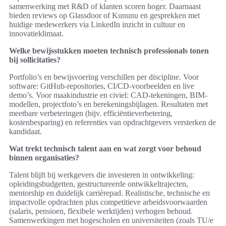
samenwerking met R&D of klanten scoren hoger. Daarnaast
bieden reviews op Glassdoor of Kununu en gesprekken met
huidige medewerkers via LinkedIn inzicht in cultuur en
innovatieklimaat.
Welke bewijsstukken moeten technisch professionals tonen
bij sollicitaties?
Portfolio’s en bewijsvoering verschillen per discipline. Voor
software: GitHub-repositories, CI/CD-voorbeelden en live
demo’s. Voor maakindustrie en civiel: CAD-tekeningen, BIM-
modellen, projectfoto’s en berekeningsbijlagen. Resultaten met
meetbare verbeteringen (bijv. efficiëntieverbetering,
kostenbesparing) en referenties van opdrachtgevers versterken de
kandidaat.
Wat trekt technisch talent aan en wat zorgt voor behoud
binnen organisaties?
Talent blijft bij werkgevers die investeren in ontwikkeling:
opleidingsbudgetten, gestructureerde ontwikkeltrajecten,
mentorship en duidelijk carrièrepad. Realistische, technische en
impactvolle opdrachten plus competitieve arbeidsvoorwaarden
(salaris, pensioen, flexibele werktijden) verhogen behoud.
Samenwerkingen met hogescholen en universiteiten (zoals TU/e