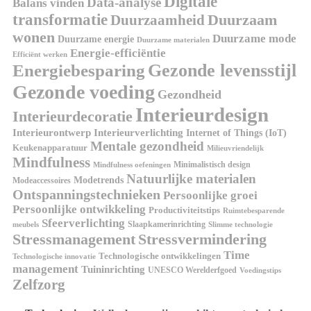
Digitale
Data-analyse
Balans vinden
transformatie
Duurzaamheid
Duurzaam
wonen
Duurzame mode
Duurzame energie
Duurzame materialen
Energie-efficiëntie
Efficiënt werken
Gezonde levensstijl
Energiebesparing
Gezonde voeding
Gezondheid
Interieurdesign
Interieurdecoratie
Interieurontwerp
Interieurverlichting
Internet of Things (IoT)
Mentale gezondheid
Keukenapparatuur
Milieuvriendelijk
Mindfulness
Minimalistisch design
Mindfulness oefeningen
Natuurlijke materialen
Modetrends
Modeaccessoires
Ontspanningstechnieken
Persoonlijke groei
Persoonlijke ontwikkeling
Productiviteitstips
Ruimtebesparende
Sfeerverlichting
Slaapkamerinrichting
meubels
Slimme technologie
Stressmanagement
Stressvermindering
Time
Technologische ontwikkelingen
Technologische innovatie
management
Tuininrichting
UNESCO Werelderfgoed
Voedingstips
Zelfzorg