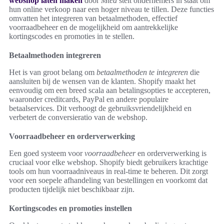
webshop laten maken
door
Mtea
stelt ondernemers in staat om
hun online verkoop naar een hoger niveau te tillen. Deze functies
omvatten het integreren van betaalmethoden, effectief
voorraadbeheer en de mogelijkheid om aantrekkelijke
kortingscodes en promoties in te stellen.
Betaalmethoden integreren
Het is van groot belang om
betaalmethoden te integreren
die
aansluiten bij de wensen van de klanten. Shopify maakt het
eenvoudig om een breed scala aan betalingsopties te accepteren,
waaronder creditcards, PayPal en andere populaire
betaalservices. Dit verhoogt de gebruiksvriendelijkheid en
verbetert de conversieratio van de webshop.
Voorraadbeheer en orderverwerking
Een goed systeem voor
voorraadbeheer
en orderverwerking is
cruciaal voor elke webshop. Shopify biedt gebruikers krachtige
tools om hun voorraadniveaus in real-time te beheren. Dit zorgt
voor een soepele afhandeling van bestellingen en voorkomt dat
producten tijdelijk niet beschikbaar zijn.
Kortingscodes en promoties instellen