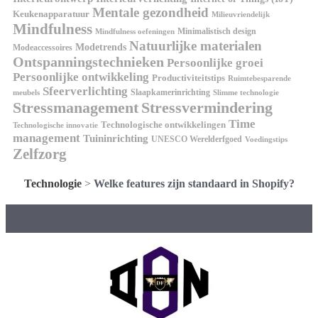
Mentale gezondheid
Keukenapparatuur
Milieuvriendelijk
Mindfulness
Minimalistisch design
Mindfulness oefeningen
Natuurlijke materialen
Modetrends
Modeaccessoires
Ontspanningstechnieken
Persoonlijke groei
Persoonlijke ontwikkeling
Productiviteitstips
Ruimtebesparende
Sfeerverlichting
Slaapkamerinrichting
meubels
Slimme technologie
Stressmanagement
Stressvermindering
Time
Technologische ontwikkelingen
Technologische innovatie
management
Tuininrichting
UNESCO Werelderfgoed
Voedingstips
Zelfzorg
Technologie
>
Welke features zijn standaard in Shopify?