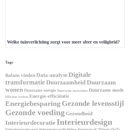
Welke tuinverlichting zorgt voor meer sfeer en veiligheid?
Tags
Digitale
Data-analyse
Balans vinden
transformatie
Duurzaamheid
Duurzaam
wonen
Duurzame mode
Duurzame energie
Duurzame materialen
Energie-efficiëntie
Efficiënt werken
Gezonde levensstijl
Energiebesparing
Gezonde voeding
Gezondheid
Interieurdesign
Interieurdecoratie
Interieurontwerp
Interieurverlichting
Internet of Things (IoT)