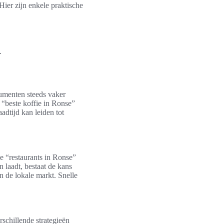
Hier zijn enkele praktische
.
sumenten steeds vaker
 “beste koffie in Ronse”
aadtijd kan leiden tot
e “restaurants in Ronse”
n laadt, bestaat de kans
n de lokale markt. Snelle
schillende strategieën