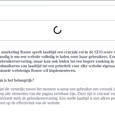
e marketing Ronse speelt laadtijd een cruciale rol in de SEO-score 
 nodig is om een website volledig te laden voor haar gebruikers. Een
 gebruikerservaring, maar kan ook leiden tot een hogere ranking i
timaliseren van laadtijd tot een prioriteit voor elke website-eigen
ssionele webdesign Ronse wil implementeren.
m is het belangrijk?
 tijd die verstrijkt tussen het moment waarop een gebruiker een verzoek
 alle elementen van die pagina zichtbaar zijn. Deze tijd is cruciaal voo
vloedt sterk de gebruikerservaring. Een snelle laadtijd is niet alleen pr
n op de effectiviteit van de website.