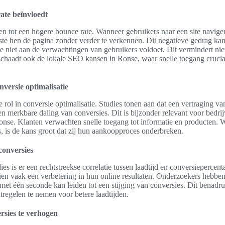
ate beïnvloedt
den tot een hogere bounce rate. Wanneer gebruikers naar een site navig
este hen de pagina zonder verder te verkennen. Dit negatieve gedrag ka
 niet aan de verwachtingen van gebruikers voldoet. Dit vermindert niet
schaadt ook de lokale SEO kansen in Ronse, waar snelle toegang cruciaa
nversie optimalisatie
le rol in conversie optimalisatie. Studies tonen aan dat een vertraging v
 een merkbare daling van conversies. Dit is bijzonder relevant voor bedr
onse. Klanten verwachten snelle toegang tot informatie en producten. 
, is de kans groot dat zij hun aankoopproces onderbreken.
conversies
ies is er een rechtstreekse correlatie tussen laadtijd en conversiepercen
zien vaak een verbetering in hun online resultaten. Onderzoekers hebben 
 met één seconde kan leiden tot een stijging van conversies. Dit benad
tregelen te nemen voor betere laadtijden.
rsies te verhogen