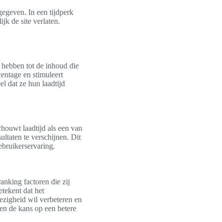
gegeven. In een tijdperk
jk de site verlaten.
g hebben tot de inhoud die
entage en stimuleert
l dat ze hun laadtijd
chouwt laadtijd als een van
ultaten te verschijnen. Dit
ebruikerservaring.
nking factoren die zij
etekent dat het
wezigheid wil verbeteren en
men de kans op een betere