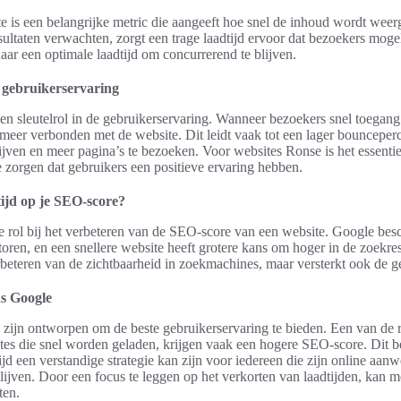
e is een belangrijke metric die aangeeft hoe snel de inhoud wordt weer
sultaten verwachten, zorgt een trage laadtijd ervoor dat bezoekers mogeli
ar een optimale laadtijd om concurrerend te blijven.
e gebruikerservaring
 een sleutelrol in de gebruikerservaring. Wanneer bezoekers snel toegan
 meer verbonden met de website. Dit leidt vaak tot een lager bounceperc
ijven en meer pagina’s te bezoeken. Voor websites Ronse is het essentiee
 zorgen dat gebruikers een positieve ervaring hebben.
tijd op je SEO-score?
le rol bij het verbeteren van de SEO-score van een website. Google bes
toren, en een snellere website heeft grotere kans om hoger in de zoekres
verbeteren van de zichtbaarheid in zoekmachines, maar versterkt ook de g
ns Google
zijn ontworpen om de beste gebruikerservaring te bieden. Een van de ra
sites die snel worden geladen, krijgen vaak een hogere SEO-score. Dit b
ijd een verstandige strategie kan zijn voor iedereen die zijn online aan
lijven. Door een focus te leggen op het verkorten van laadtijden, kan 
ten.