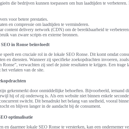
tegieën die bedrijven kunnen toepassen om hun laadtijden te verbeteren. 
vers voor betere prestaties.
ten en compressie om laadtijden te verminderen.
ar content delivery network (CDN) om de bereikbaarheid te verbeteren
bruik van zware scripts en externe bronnen.
e SEO in Ronse beïnvloedt
te speelt een cruciale rol in de lokale SEO Ronse. Dit komt omdat con
ten en diensten. Wanneer zij specifieke zoekopdrachten invoeren, zoals
n Ronse”, verwachten zij snel de juiste resultaten te krijgen. Een trage l
t het verlaten van de site.
oekopdrachten
zijn gekenmerkt door onmiddellijke behoeften. Bijvoorbeeld, iemand di
erwijl hij of zij onderweg is. Als een website niet binnen enkele seconde
concurrent switcht. Dit benadrukt het belang van snelheid, vooral binne
ocht en blijven langer in de aandacht bij de consument.
SEO optimalisatie
ren en daarmee lokale SEO Ronse te versterken, kan een ondernemer ver