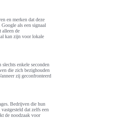
eren en merken dat deze
n Google als een signaal
 alleen de
l kan zijn voor lokale
an slechts enkele seconden
ijven die zich bezighouden
Wanneer zij geconfronteerd
tages. Bedrijven die hun
vastgesteld dat zelfs een
rukt de noodzaak voor