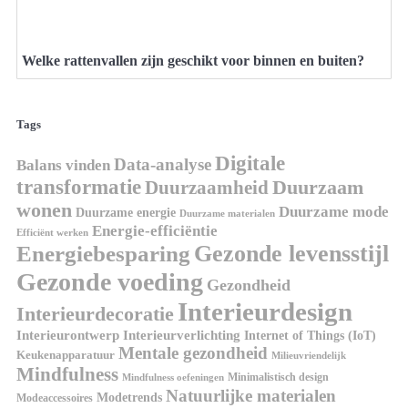
Welke rattenvallen zijn geschikt voor binnen en buiten?
Tags
Digitale
Data-analyse
Balans vinden
transformatie
Duurzaamheid
Duurzaam
wonen
Duurzame mode
Duurzame energie
Duurzame materialen
Energie-efficiëntie
Efficiënt werken
Gezonde levensstijl
Energiebesparing
Gezonde voeding
Gezondheid
Interieurdesign
Interieurdecoratie
Interieurontwerp
Interieurverlichting
Internet of Things (IoT)
Mentale gezondheid
Keukenapparatuur
Milieuvriendelijk
Mindfulness
Minimalistisch design
Mindfulness oefeningen
Natuurlijke materialen
Modetrends
Modeaccessoires