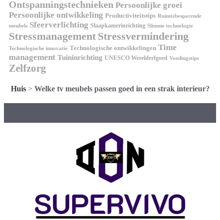
Ontspanningstechnieken
Persoonlijke groei
Persoonlijke ontwikkeling
Productiviteitstips
Ruimtebesparende
Sfeerverlichting
Slaapkamerinrichting
meubels
Slimme technologie
Stressmanagement
Stressvermindering
Time
Technologische ontwikkelingen
Technologische innovatie
management
Tuininrichting
UNESCO Werelderfgoed
Voedingstips
Zelfzorg
Huis
>
Welke tv meubels passen goed in een strak interieur?