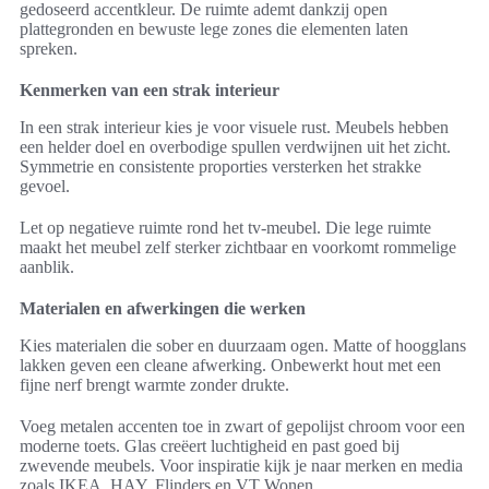
gedoseerd accentkleur. De ruimte ademt dankzij open
plattegronden en bewuste lege zones die elementen laten
spreken.
Kenmerken van een strak interieur
In een strak interieur kies je voor visuele rust. Meubels hebben
een helder doel en overbodige spullen verdwijnen uit het zicht.
Symmetrie en consistente proporties versterken het strakke
gevoel.
Let op negatieve ruimte rond het tv-meubel. Die lege ruimte
maakt het meubel zelf sterker zichtbaar en voorkomt rommelige
aanblik.
Materialen en afwerkingen die werken
Kies materialen die sober en duurzaam ogen. Matte of hoogglans
lakken geven een cleane afwerking. Onbewerkt hout met een
fijne nerf brengt warmte zonder drukte.
Voeg metalen accenten toe in zwart of gepolijst chroom voor een
moderne toets. Glas creëert luchtigheid en past goed bij
zwevende meubels. Voor inspiratie kijk je naar merken en media
zoals IKEA, HAY, Flinders en VT Wonen.