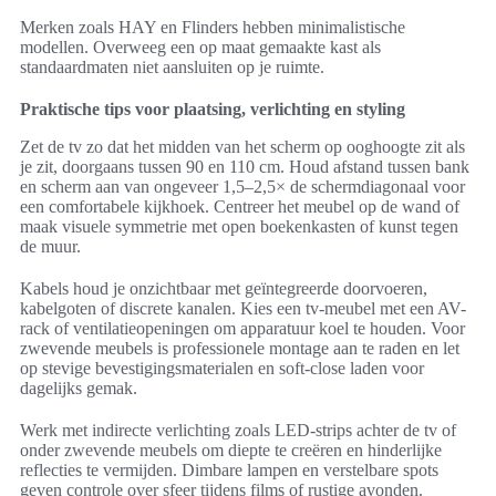
Merken zoals HAY en Flinders hebben minimalistische
modellen. Overweeg een op maat gemaakte kast als
standaardmaten niet aansluiten op je ruimte.
Praktische tips voor plaatsing, verlichting en styling
Zet de tv zo dat het midden van het scherm op ooghoogte zit als
je zit, doorgaans tussen 90 en 110 cm. Houd afstand tussen bank
en scherm aan van ongeveer 1,5–2,5× de schermdiagonaal voor
een comfortabele kijkhoek. Centreer het meubel op de wand of
maak visuele symmetrie met open boekenkasten of kunst tegen
de muur.
Kabels houd je onzichtbaar met geïntegreerde doorvoeren,
kabelgoten of discrete kanalen. Kies een tv-meubel met een AV-
rack of ventilatieopeningen om apparatuur koel te houden. Voor
zwevende meubels is professionele montage aan te raden en let
op stevige bevestigingsmaterialen en soft-close laden voor
dagelijks gemak.
Werk met indirecte verlichting zoals LED-strips achter de tv of
onder zwevende meubels om diepte te creëren en hinderlijke
reflecties te vermijden. Dimbare lampen en verstelbare spots
geven controle over sfeer tijdens films of rustige avonden.