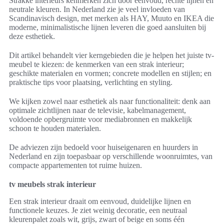
Strakke interieurs kenmerken zich door eenvoud, rechte lijnen en
neutrale kleuren. In Nederland zie je veel invloeden van
Scandinavisch design, met merken als HAY, Muuto en IKEA die
moderne, minimalistische lijnen leveren die goed aansluiten bij
deze esthetiek.
Dit artikel behandelt vier kerngebieden die je helpen het juiste tv-
meubel te kiezen: de kenmerken van een strak interieur;
geschikte materialen en vormen; concrete modellen en stijlen; en
praktische tips voor plaatsing, verlichting en styling.
We kijken zowel naar esthetiek als naar functionaliteit: denk aan
optimale zichtlijnen naar de televisie, kabelmanagement,
voldoende opbergruimte voor mediabronnen en makkelijk
schoon te houden materialen.
De adviezen zijn bedoeld voor huiseigenaren en huurders in
Nederland en zijn toepasbaar op verschillende woonruimtes, van
compacte appartementen tot ruime huizen.
tv meubels strak interieur
Een strak interieur draait om eenvoud, duidelijke lijnen en
functionele keuzes. Je ziet weinig decoratie, een neutraal
kleurenpalet zoals wit, grijs, zwart of beige en soms één