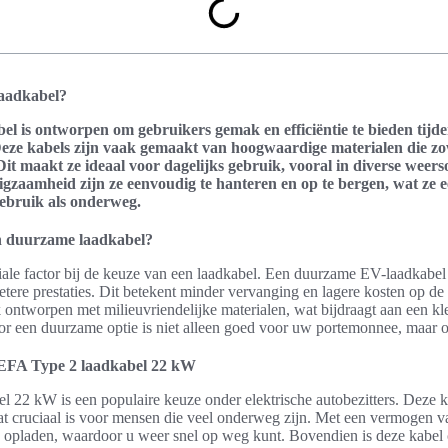
laadkabel?
el is ontworpen om gebruikers gemak en efficiëntie te bieden tijd
 Deze kabels zijn vaak gemaakt van hoogwaardige materialen die z
. Dit maakt ze ideaal voor dagelijks gebruik, vooral in diverse we
igzaamheid zijn ze eenvoudig te hanteren en op te bergen, wat ze 
ebruik als onderweg.
n duurzame laadkabel?
ale factor bij de keuze van een laadkabel. Een duurzame EV-laadkabel 
etere prestaties. Dit betekent minder vervanging en lagere kosten op d
 ontworpen met milieuvriendelijke materialen, wat bijdraagt aan een kl
or een duurzame optie is niet alleen goed voor uw portemonnee, maar o
EFA Type 2 laadkabel 22 kW
22 kW is een populaire keuze onder elektrische autobezitters. Deze k
 wat cruciaal is voor mensen die veel onderweg zijn. Met een vermogen
ijd opladen, waardoor u weer snel op weg kunt. Bovendien is deze kabel