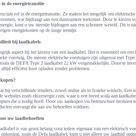
in de energietransitie
uciale rol in de energietransitie. Ze maken het mogelijk om elektrische
ronnen, wat bijdraagt aan een duurzamere toekomst. Door te kiezen vo
nergie, kunt u uw steentje bijdragen aan een schonere wereld. Dit is ni
eigen energiekosten op de lange termijn.
liteit bij laadkabels
ngrijk aspect bij het kiezen van een laadkabel. Het is essentieel om een 
ieke voertuig. De meeste elektrische voertuigen zijn uitgerust met Type
zoals de DEFA Type 2 laadkabel 22 kW vergemakkelijkt. Door te inves
u altijd efficiënt kunt opladen zonder problemen.
 kopen?
r bij verschillende retailers, zowel online als in fysieke winkels. Een u
rde websites zoals ekizenergie.com, waar u een breed scala aan laadkab
opties die u nodig heeft. Door uw aankopen via betrouwbare bronnen te
roducten ontvangt die aan uw behoeften voldoen.
voor uw laadbehoeften
aadkabel is van groot belang voor iedere eigenaar van een elektrisch vo
oplossing, zoals de Defa laadkabel, kunt u niet alleen uw laadtijd opti