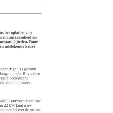
ens het opladen van
owel duurzaamheid als
ersomstandigheden. Door
een uitstekende keuze
voor dagelijks gebruik
e lange termijn. Bovendien
einere ecologische
ok voor de planeet.
abel is ontworpen om snel
 van 22 kW kunt u uw
 compatibel met de meeste