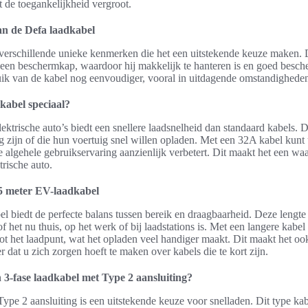
t de toegankelijkheid vergroot.
an de Defa laadkabel
verschillende unieke kenmerken die het een uitstekende keuze maken. 
een beschermkap, waardoor hij makkelijk te hanteren is en goed bescher
uik van de kabel nog eenvoudiger, vooral in uitdagende omstandighede
kabel speciaal?
ktrische auto’s biedt een snellere laadsnelheid dan standaard kabels. Di
zijn of die hun voertuig snel willen opladen. Met een 32A kabel kunt u
e algehele gebruikservaring aanzienlijk verbetert. Dit maakt het een wa
trische auto.
5 meter EV-laadkabel
 biedt de perfecte balans tussen bereik en draagbaarheid. Deze lengte 
of het nu thuis, op het werk of bij laadstations is. Met een langere kabe
tot het laadpunt, wat het opladen veel handiger maakt. Dit maakt het 
r dat u zich zorgen hoeft te maken over kabels die te kort zijn.
3-fase laadkabel met Type 2 aansluiting?
ype 2 aansluiting is een uitstekende keuze voor snelladen. Dit type ka