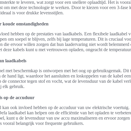
sterkte te leveren, wat zorgt voor een snellere oplaadtijd. Het is vooral
ust om met deze technologie te werken. Door te kiezen voor een 3-fase k
ideaal is voor drukke levensstijlen.
or koude omstandigheden
vloed hebben op de prestaties van laadkabels. Een flexibele laadkabel 
n om soepel te blijven, zelfs bij lage temperaturen. Dit is cruciaal voo
 die ervoor willen zorgen dat hun laadervaring niet wordt belemmerd
 deze kabels kunt u met vertrouwen opladen, ongeacht de temperatuur
n laadkabels
el met beschermkap is ontworpen met het oog op gebruiksgemak. Dit t
n de hand ligt, waardoor het aansluiten en loskoppelen van de kabel ee
de connector tegen stof en vocht, wat de levensduur van de kabel verl
j elk gebruik.
ls op de accuduur
 kan ook invloed hebben op de accuduur van uw elektrische voertuig.
Defa laadkabel kan helpen om de efficiëntie van het opladen te verbeter
l, kunt u de levensduur van uw accu maximaliseren en ervoor zorgen d
is vooral belangrijk voor frequente gebruikers.