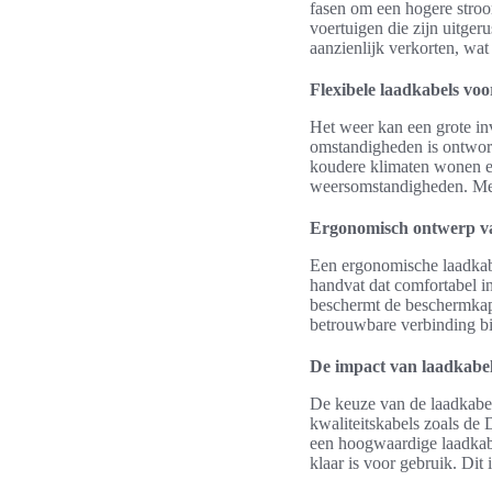
fasen om een hogere stroom
voertuigen die zijn uitger
aanzienlijk verkorten, wat 
Flexibele laadkabels vo
Het weer kan een grote in
omstandigheden is ontworpe
koudere klimaten wonen en
weersomstandigheden. Met
Ergonomisch ontwerp va
Een ergonomische laadkab
handvat dat comfortabel i
beschermt de beschermkap 
betrouwbare verbinding bi
De impact van laadkabe
De keuze van de laadkabel
kwaliteitskabels zoals de 
een hoogwaardige laadkabe
klaar is voor gebruik. Dit 