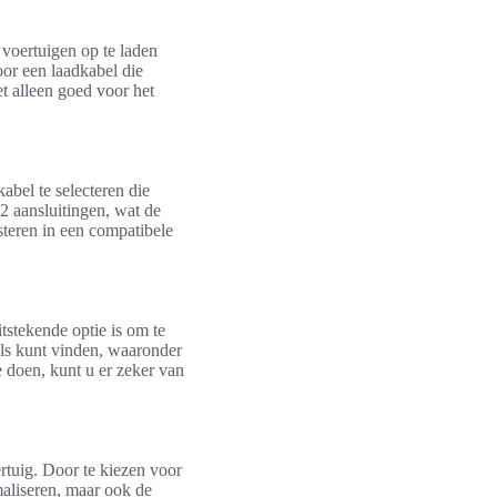
 voertuigen op te laden
or een laadkabel die
et alleen goed voor het
kabel te selecteren die
 2 aansluitingen, wat de
teren in een compatibele
itstekende optie is om te
els kunt vinden, waaronder
 doen, kunt u er zeker van
ertuig. Door te kiezen voor
maliseren, maar ook de