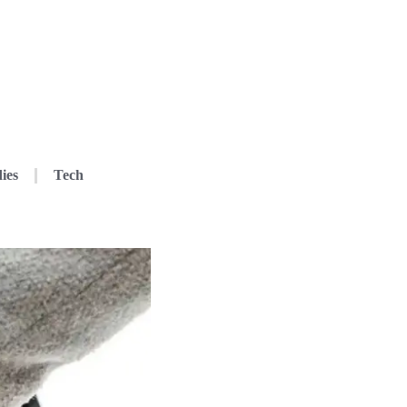
ies
Tech