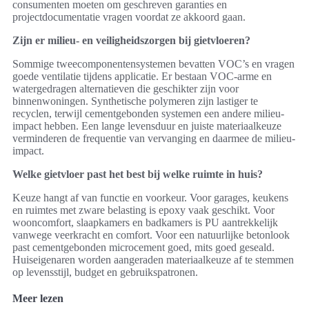
consumenten moeten om geschreven garanties en
projectdocumentatie vragen voordat ze akkoord gaan.
Zijn er milieu- en veiligheidszorgen bij gietvloeren?
Sommige tweecomponentensystemen bevatten VOC’s en vragen
goede ventilatie tijdens applicatie. Er bestaan VOC-arme en
watergedragen alternatieven die geschikter zijn voor
binnenwoningen. Synthetische polymeren zijn lastiger te
recyclen, terwijl cementgebonden systemen een andere milieu-
impact hebben. Een lange levensduur en juiste materiaalkeuze
verminderen de frequentie van vervanging en daarmee de milieu-
impact.
Welke gietvloer past het best bij welke ruimte in huis?
Keuze hangt af van functie en voorkeur. Voor garages, keukens
en ruimtes met zware belasting is epoxy vaak geschikt. Voor
wooncomfort, slaapkamers en badkamers is PU aantrekkelijk
vanwege veerkracht en comfort. Voor een natuurlijke betonlook
past cementgebonden microcement goed, mits goed geseald.
Huiseigenaren worden aangeraden materiaalkeuze af te stemmen
op levensstijl, budget en gebruikspatronen.
Meer lezen