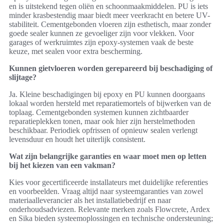
en is uitstekend tegen oliën en schoonmaakmiddelen. PU is iets
minder krasbestendig maar biedt meer veerkracht en betere UV-
stabiliteit. Cementgebonden vloeren zijn esthetisch, maar zonder
goede sealer kunnen ze gevoeliger zijn voor vlekken. Voor
garages of werkruimtes zijn epoxy-systemen vaak de beste
keuze, met sealen voor extra bescherming.
Kunnen gietvloeren worden gerepareerd bij beschadiging of
slijtage?
Ja. Kleine beschadigingen bij epoxy en PU kunnen doorgaans
lokaal worden hersteld met reparatiemortels of bijwerken van de
toplaag. Cementgebonden systemen kunnen zichtbaarder
reparatieplekken tonen, maar ook hier zijn herstelmethoden
beschikbaar. Periodiek opfrissen of opnieuw sealen verlengt
levensduur en houdt het uiterlijk consistent.
Wat zijn belangrijke garanties en waar moet men op letten
bij het kiezen van een vakman?
Kies voor gecertificeerde installateurs met duidelijke referenties
en voorbeelden. Vraag altijd naar systeemgaranties van zowel
materiaalleverancier als het installatiebedrijf en naar
onderhoudsadviezen. Relevante merken zoals Flowcrete, Ardex
en Sika bieden systeemoplossingen en technische ondersteuning;