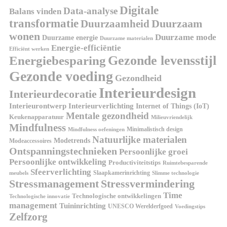
Digitale
Data-analyse
Balans vinden
transformatie
Duurzaamheid
Duurzaam
wonen
Duurzame mode
Duurzame energie
Duurzame materialen
Energie-efficiëntie
Efficiënt werken
Gezonde levensstijl
Energiebesparing
Gezonde voeding
Gezondheid
Interieurdesign
Interieurdecoratie
Interieurontwerp
Interieurverlichting
Internet of Things (IoT)
Mentale gezondheid
Keukenapparatuur
Milieuvriendelijk
Mindfulness
Minimalistisch design
Mindfulness oefeningen
Natuurlijke materialen
Modetrends
Modeaccessoires
Ontspanningstechnieken
Persoonlijke groei
Persoonlijke ontwikkeling
Productiviteitstips
Ruimtebesparende
Sfeerverlichting
Slaapkamerinrichting
meubels
Slimme technologie
Stressmanagement
Stressvermindering
Time
Technologische ontwikkelingen
Technologische innovatie
management
Tuininrichting
UNESCO Werelderfgoed
Voedingstips
Zelfzorg