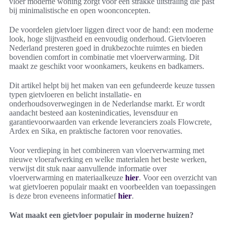
vloer moderne woning zorgt voor een strakke uitstraling die past
bij minimalistische en open woonconcepten.
De voordelen gietvloer liggen direct voor de hand: een moderne
look, hoge slijtvastheid en eenvoudig onderhoud. Gietvloeren
Nederland presteren goed in drukbezochte ruimtes en bieden
bovendien comfort in combinatie met vloerverwarming. Dit
maakt ze geschikt voor woonkamers, keukens en badkamers.
Dit artikel helpt bij het maken van een gefundeerde keuze tussen
typen gietvloeren en belicht installatie- en
onderhoudsoverwegingen in de Nederlandse markt. Er wordt
aandacht besteed aan kostenindicaties, levensduur en
garantievoorwaarden van erkende leveranciers zoals Flowcrete,
Ardex en Sika, en praktische factoren voor renovaties.
Voor verdieping in het combineren van vloerverwarming met
nieuwe vloerafwerking en welke materialen het beste werken,
verwijst dit stuk naar aanvullende informatie over
vloerverwarming en materiaalkeuze
hier
. Voor een overzicht van
wat gietvloeren populair maakt en voorbeelden van toepassingen
is deze bron eveneens informatief
hier
.
Wat maakt een gietvloer populair in moderne huizen?