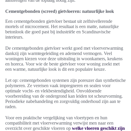
aanbrengen van de toplaag nodig zijn.
Cementgebonden (screed) gietvloeren: natuurlijke look
Een cementgebonden gietvloer bestaat uit zelfnivellerende
mortels of microcement. Het resultaat is een matte, natuurlijke
betonlook die goed past bij industriële en Scandinavische
interieurs.
De cementgebonden gietvloer werkt goed met vloerverwarming
dankzij zijn warmtegeleiding en ademend vermogen. Veel
woningen kiezen voor deze uitstraling in woonkamers, keukens
en horeca. Voor wie de beste gietvloer voor woning zoekt met
een warme, natuurlijke look is dit een populaire keuze.
Let op: cementgebonden systemen zijn poreuzer dan synthetische
polymeren. Ze vereisen vaak impregneren en sealen voor
optimale vocht- en vlekbestendigheid. Onvoldoende
voorbereiding van de ondergrond kan leiden tot scheurvorming.
Periodieke nabehandeling en zorgvuldig onderhoud zijn aan te
raden.
Voor een praktische vergelijking van vloertypen en hun
compatibiliteit met vloerverwarming verwijst men naar een
overzicht over geschikte vloeren op
welke vloeren geschikt zijn