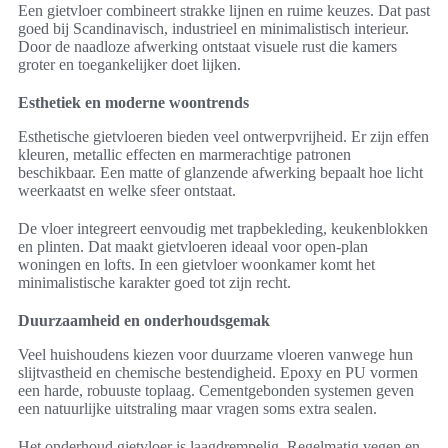
Een gietvloer combineert strakke lijnen en ruime keuzes. Dat past
goed bij Scandinavisch, industrieel en minimalistisch interieur.
Door de naadloze afwerking ontstaat visuele rust die kamers
groter en toegankelijker doet lijken.
Esthetiek en moderne woontrends
Esthetische gietvloeren bieden veel ontwerpvrijheid. Er zijn effen
kleuren, metallic effecten en marmerachtige patronen
beschikbaar. Een matte of glanzende afwerking bepaalt hoe licht
weerkaatst en welke sfeer ontstaat.
De vloer integreert eenvoudig met trapbekleding, keukenblokken
en plinten. Dat maakt gietvloeren ideaal voor open-plan
woningen en lofts. In een gietvloer woonkamer komt het
minimalistische karakter goed tot zijn recht.
Duurzaamheid en onderhoudsgemak
Veel huishoudens kiezen voor duurzame vloeren vanwege hun
slijtvastheid en chemische bestendigheid. Epoxy en PU vormen
een harde, robuuste toplaag. Cementgebonden systemen geven
een natuurlijke uitstraling maar vragen soms extra sealen.
Het onderhoud gietvloer is laagdrempelig. Regelmatig vegen en