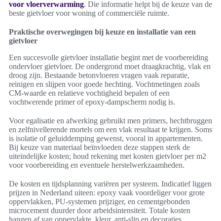
voor vloerverwarming
. Die informatie helpt bij de keuze van de
beste gietvloer voor woning of commerciële ruimte.
Praktische overwegingen bij keuze en installatie van een
gietvloer
Een succesvolle gietvloer installatie begint met de voorbereiding
ondervloer gietvloer. De ondergrond moet draagkrachtig, vlak en
droog zijn. Bestaande betonvloeren vragen vaak reparatie,
reinigen en slijpen voor goede hechting. Vochtmetingen zoals
CM-waarde en relatieve vochtigheid bepalen of een
vochtwerende primer of epoxy-dampscherm nodig is.
Voor egalisatie en afwerking gebruikt men primers, hechtbruggen
en zelfnivellerende mortels om een vlak resultaat te krijgen. Soms
is isolatie of geluiddemping gewenst, vooral in appartementen.
Bij keuze van materiaal beïnvloeden deze stappen sterk de
uiteindelijke kosten; houd rekening met kosten gietvloer per m2
voor voorbereiding en eventuele herstelwerkzaamheden.
De kosten en tijdsplanning variëren per systeem. Indicatief liggen
prijzen in Nederland uiteen: epoxy vaak voordeliger voor grote
oppervlakken, PU-systemen prijziger, en cementgebonden
microcement duurder door arbeidsintensiteit. Totale kosten
hangen af van oppervlakte, kleur, anti-slip en decoraties.