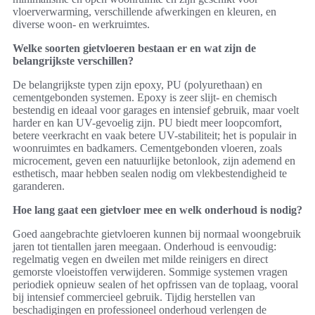
vloerverwarming, verschillende afwerkingen en kleuren, en
diverse woon- en werkruimtes.
Welke soorten gietvloeren bestaan er en wat zijn de
belangrijkste verschillen?
De belangrijkste typen zijn epoxy, PU (polyurethaan) en
cementgebonden systemen. Epoxy is zeer slijt- en chemisch
bestendig en ideaal voor garages en intensief gebruik, maar voelt
harder en kan UV-gevoelig zijn. PU biedt meer loopcomfort,
betere veerkracht en vaak betere UV-stabiliteit; het is populair in
woonruimtes en badkamers. Cementgebonden vloeren, zoals
microcement, geven een natuurlijke betonlook, zijn ademend en
esthetisch, maar hebben sealen nodig om vlekbestendigheid te
garanderen.
Hoe lang gaat een gietvloer mee en welk onderhoud is nodig?
Goed aangebrachte gietvloeren kunnen bij normaal woongebruik
jaren tot tientallen jaren meegaan. Onderhoud is eenvoudig:
regelmatig vegen en dweilen met milde reinigers en direct
gemorste vloeistoffen verwijderen. Sommige systemen vragen
periodiek opnieuw sealen of het opfrissen van de toplaag, vooral
bij intensief commercieel gebruik. Tijdig herstellen van
beschadigingen en professioneel onderhoud verlengen de