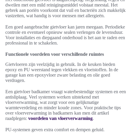
dweilen met een mild reinigingsmiddel volstaat meestal. Het
gebrek aan poriën voorkomt dat vuil en bacteriën zich makkelijk
vastzetten, wat handig is voor mensen met allergieën.
Een goed aangebrachte gietvloer kan jaren meegaan. Periodieke
controle en eventueel opnieuw sealen verlengen de levensduur.
Voor installaties en diepgaand onderhoud is het aan te raden een
professional in te schakelen.
Functionele voordelen voor verschillende ruimtes
Gietvloeren zijn veelzijdig in gebruik. In de keuken bieden
epoxy en PU weerstand tegen vlekken en vloeistoffen. In de
garage kan een epoxyvloer zware belasting en olie goed
verdragen.
Een gietvloer badkamer vraagt waterbestendige systemen en een
antisliplaag. Veel systemen werken uitstekend met
vloerverwarming, wat zorgt voor een gelijkmatige
warmteverdeling en minder koude zones. Voor praktische tips
over vloerverwarming in badkamers kan men dit artikel
raadplegen:
voordelen van vloerverwarming
.
PU-systemen geven extra comfort en dempen geluid.