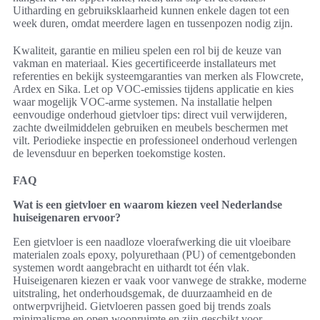
Uitharding en gebruiksklaarheid kunnen enkele dagen tot een
week duren, omdat meerdere lagen en tussenpozen nodig zijn.
Kwaliteit, garantie en milieu spelen een rol bij de keuze van
vakman en materiaal. Kies gecertificeerde installateurs met
referenties en bekijk systeemgaranties van merken als Flowcrete,
Ardex en Sika. Let op VOC-emissies tijdens applicatie en kies
waar mogelijk VOC-arme systemen. Na installatie helpen
eenvoudige onderhoud gietvloer tips: direct vuil verwijderen,
zachte dweilmiddelen gebruiken en meubels beschermen met
vilt. Periodieke inspectie en professioneel onderhoud verlengen
de levensduur en beperken toekomstige kosten.
FAQ
Wat is een gietvloer en waarom kiezen veel Nederlandse
huiseigenaren ervoor?
Een gietvloer is een naadloze vloerafwerking die uit vloeibare
materialen zoals epoxy, polyurethaan (PU) of cementgebonden
systemen wordt aangebracht en uithardt tot één vlak.
Huiseigenaren kiezen er vaak voor vanwege de strakke, moderne
uitstraling, het onderhoudsgemak, de duurzaamheid en de
ontwerpvrijheid. Gietvloeren passen goed bij trends zoals
minimalisme en open woonruimte en zijn geschikt voor