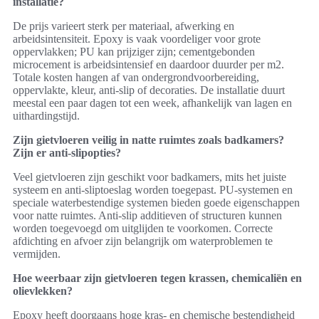
installatie?
De prijs varieert sterk per materiaal, afwerking en
arbeidsintensiteit. Epoxy is vaak voordeliger voor grote
oppervlakken; PU kan prijziger zijn; cementgebonden
microcement is arbeidsintensief en daardoor duurder per m2.
Totale kosten hangen af van ondergrondvoorbereiding,
oppervlakte, kleur, anti-slip of decoraties. De installatie duurt
meestal een paar dagen tot een week, afhankelijk van lagen en
uithardingstijd.
Zijn gietvloeren veilig in natte ruimtes zoals badkamers?
Zijn er anti-slipopties?
Veel gietvloeren zijn geschikt voor badkamers, mits het juiste
systeem en anti-sliptoeslag worden toegepast. PU-systemen en
speciale waterbestendige systemen bieden goede eigenschappen
voor natte ruimtes. Anti-slip additieven of structuren kunnen
worden toegevoegd om uitglijden te voorkomen. Correcte
afdichting en afvoer zijn belangrijk om waterproblemen te
vermijden.
Hoe weerbaar zijn gietvloeren tegen krassen, chemicaliën en
olievlekken?
Epoxy heeft doorgaans hoge kras- en chemische bestendigheid