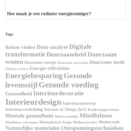
Hoe maak je een radiator energiezuiniger?
Tags
Digitale
Data-analyse
Balans vinden
transformatie
Duurzaamheid
Duurzaam
wonen
Duurzame mode
Duurzame energie
Duurzame materialen
Energie-efficiëntie
Efficiënt werken
Energiebesparing
Gezonde
Gezonde voeding
levensstijl
Interieurdecoratie
Gezondheid
Interieurdesign
Interieurontwerp
Interieurverlichting
Internet of Things (IoT)
Keukenapparatuur
Mindfulness
Mentale gezondheid
Milieuvriendelijk
Modetrends
Minimalistisch design
Modeaccessoires
Mindfulness oefeningen
Ontspanningstechnieken
Natuurlijke materialen