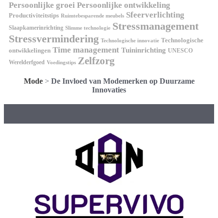
Persoonlijke groei
Persoonlijke ontwikkeling
Sfeerverlichting
Productiviteitstips
Ruimtebesparende meubels
Stressmanagement
Slaapkamerinrichting
Slimme technologie
Stressvermindering
Technologische
Technologische innovatie
Time management
Tuininrichting
ontwikkelingen
UNESCO
Zelfzorg
Werelderfgoed
Voedingstips
Mode
>
De Invloed van Modemerken op Duurzame
Innovaties