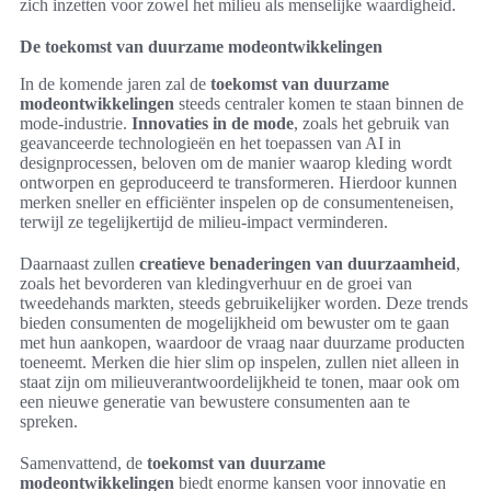
zich inzetten voor zowel het milieu als menselijke waardigheid.
De toekomst van duurzame modeontwikkelingen
In de komende jaren zal de
toekomst van duurzame
modeontwikkelingen
steeds centraler komen te staan binnen de
mode-industrie.
Innovaties in de mode
, zoals het gebruik van
geavanceerde technologieën en het toepassen van AI in
designprocessen, beloven om de manier waarop kleding wordt
ontworpen en geproduceerd te transformeren. Hierdoor kunnen
merken sneller en efficiënter inspelen op de consumenteneisen,
terwijl ze tegelijkertijd de milieu-impact verminderen.
Daarnaast zullen
creatieve benaderingen van duurzaamheid
,
zoals het bevorderen van kledingverhuur en de groei van
tweedehands markten, steeds gebruikelijker worden. Deze trends
bieden consumenten de mogelijkheid om bewuster om te gaan
met hun aankopen, waardoor de vraag naar duurzame producten
toeneemt. Merken die hier slim op inspelen, zullen niet alleen in
staat zijn om milieuverantwoordelijkheid te tonen, maar ook om
een nieuwe generatie van bewustere consumenten aan te
spreken.
Samenvattend, de
toekomst van duurzame
modeontwikkelingen
biedt enorme kansen voor innovatie en