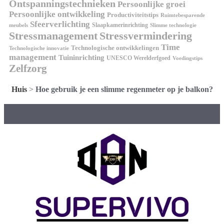
Ontspanningstechnieken
Persoonlijke groei
Persoonlijke ontwikkeling
Productiviteitstips
Ruimtebesparende
Sfeerverlichting
Slaapkamerinrichting
meubels
Slimme technologie
Stressmanagement
Stressvermindering
Time
Technologische ontwikkelingen
Technologische innovatie
management
Tuininrichting
UNESCO Werelderfgoed
Voedingstips
Zelfzorg
Huis
>
Hoe gebruik je een slimme regenmeter op je balkon?