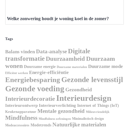
Welke zonwering houdt je woning koel in de zomer?
Tags
Digitale
Data-analyse
Balans vinden
transformatie
Duurzaamheid
Duurzaam
wonen
Duurzame mode
Duurzame energie
Duurzame materialen
Energie-efficiëntie
Efficiënt werken
Gezonde levensstijl
Energiebesparing
Gezonde voeding
Gezondheid
Interieurdesign
Interieurdecoratie
Interieurontwerp
Interieurverlichting
Internet of Things (IoT)
Mentale gezondheid
Keukenapparatuur
Milieuvriendelijk
Mindfulness
Minimalistisch design
Mindfulness oefeningen
Natuurlijke materialen
Modetrends
Modeaccessoires