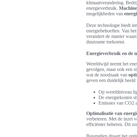
klimaatverandering. Bedr
energieverbruik.
Machine
mogelijkheden van
energi
Deze technologie biedt in
energiebehoeften. Van het
verandert de manier waar
duurzame toekomst.
Energieverbruik en de n
Wereldwijd neemt het energ
gevolgen, maar ook een sig
wat de noodzaak van
opti
geven een duidelijk beeld 
Op wereldniveau lig
De energiekosten st
Emissies van CO2 al
Optimalisatie van energ
verbeteren. Met de inzet 
efficiënter beheren. Dit z
Bovendien draagt het optim