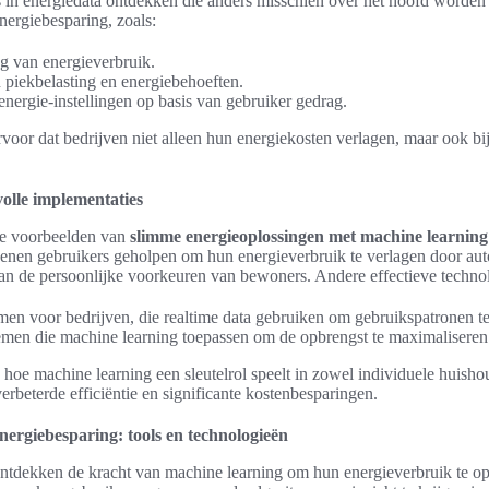
 in energiedata ontdekken die anders misschien over het hoofd worden ge
energiebesparing, zoals:
g van energieverbruik.
 piekbelasting en energiebehoeften.
nergie-instellingen op basis van gebruiker gedrag.
voor dat bedrijven niet alleen hun energiekosten verlagen, maar ook bi
olle implementaties
nde voorbeelden van
slimme energieoplossingen met machine learning
oenen gebruikers geholpen om hun energieverbruik te verlagen door a
aan de persoonlijke voorkeuren van bewoners. Andere effectieve technol
en voor bedrijven, die realtime data gebruiken om gebruikspatronen te
emen die machine learning toepassen om de opbrengst te maximaliseren
hoe machine learning een sleutelrol speelt in zowel individuele huisho
 verbeterde efficiëntie en significante kostenbesparingen.
nergiebesparing: tools en technologieën
ontdekken de kracht van machine learning om hun energieverbruik te op