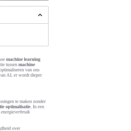
 hoe
machine learning
atie tussen
machine
 optimaliseren van ons
van AI, er wordt dieper
passingen te maken zonder
tie optimalisatie
. In een
energieverbruik
gdheid over