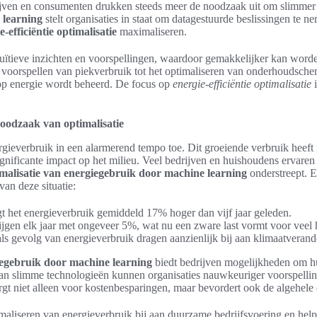
ijven en consumenten drukken steeds meer de noodzaak uit om slimmer
 learning
stelt organisaties in staat om datagestuurde beslissingen te 
e-efficiëntie optimalisatie
maximaliseren.
tuïtieve inzichten en voorspellingen, waardoor gemakkelijker kan word
 voorspellen van piekverbruik tot het optimaliseren van onderhoudsche
op energie wordt beheerd. De focus op
energie-efficiëntie optimalisatie
i
oodzaak van optimalisatie
ieverbruik in een alarmerend tempo toe. Dit groeiende verbruik heeft n
nificante impact op het milieu. Veel bedrijven en huishoudens ervaren 
malisatie van energiegebruik door machine learning
onderstreept. E
van deze situatie:
t het energieverbruik gemiddeld 17% hoger dan vijf jaar geleden.
ijgen elk jaar met ongeveer 5%, wat nu een zware last vormt voor veel
s gevolg van energieverbruik dragen aanzienlijk bij aan klimaatverand
iegebruik door machine learning
biedt bedrijven mogelijkheden om hu
van slimme technologieën kunnen organisaties nauwkeuriger voorspelli
orgt niet alleen voor kostenbesparingen, maar bevordert ook de algehele 
aliseren van energieverbruik bij aan duurzame bedrijfsvoering en helpt