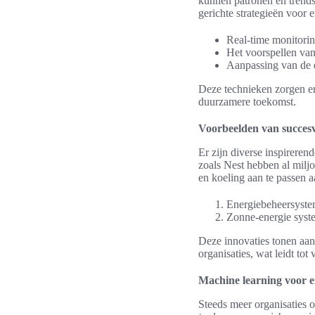
kunnen patronen en trends
gerichte strategieën voor 
Real-time monitorin
Het voorspellen van
Aanpassing van de e
Deze technieken zorgen er
duurzamere toekomst.
Voorbeelden van succesv
Er zijn diverse inspirere
zoals Nest hebben al milj
en koeling aan te passen 
Energiebeheersystem
Zonne-energie syst
Deze innovaties tonen aan 
organisaties, wat leidt tot
Machine learning voor e
Steeds meer organisaties 