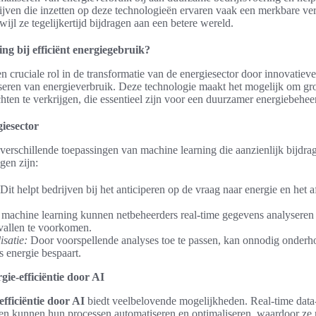
rijven die inzetten op deze technologieën ervaren vaak een merkbare v
ijl ze tegelijkertijd bijdragen aan een betere wereld.
ng bij efficiënt energiegebruik?
n cruciale rol in de transformatie van de energiesector door innovatiev
liseren van energieverbruik. Deze technologie maakt het mogelijk om gr
chten te verkrijgen, die essentieel zijn voor een duurzamer energiebeheer
iesector
r verschillende toepassingen van machine learning die aanzienlijk bijdrag
gen zijn:
Dit helpt bedrijven bij het anticiperen op de vraag naar energie en het
machine learning kunnen netbeheerders real-time gegevens analyseren
tvallen te voorkomen.
satie:
Door voorspellende analyses toe te passen, kan onnodig onder
s energie bespaart.
gie-efficiëntie door AI
efficiëntie door AI
biedt veelbelovende mogelijkheden. Real-time data-a
en kunnen hun processen automatiseren en optimaliseren, waardoor ze n