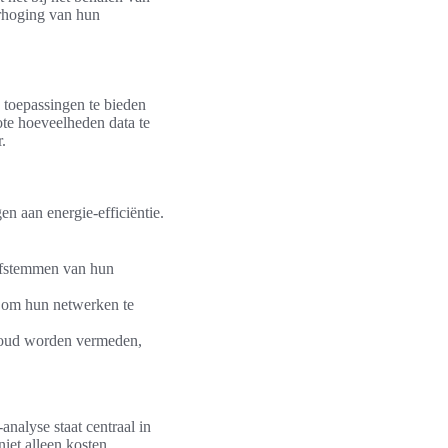
erhoging van hun
e toepassingen te bieden
ote hoeveelheden data te
.
en aan energie-efficiëntie.
 afstemmen van hun
 om hun netwerken te
houd worden vermeden,
nalyse staat centraal in
iet alleen kosten