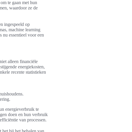
 om te gaan met hun
nemen, waardoor ze de
en ingespeeld op
mas, machine learning
s nu essentieel voor een
iet alleen financiële
stijgende energiekosten,
nkele recente statistieken
 huishoudens.
ering.
n energieverbruik te
ngen doen en hun verbruik
efficiëntie van processen.
 het bij het behalen van