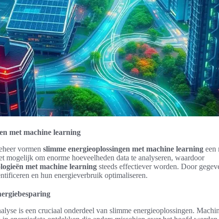
en met machine learning
beheer vormen
slimme energieoplossingen met machine learning
een 
et mogelijk om enorme hoeveelheden data te analyseren, waardoor
logieën met machine learning
steeds effectiever worden. Door gegev
dentificeren en hun energieverbruik optimaliseren.
nergiebesparing
yse is een cruciaal onderdeel van slimme energieoplossingen. Machin