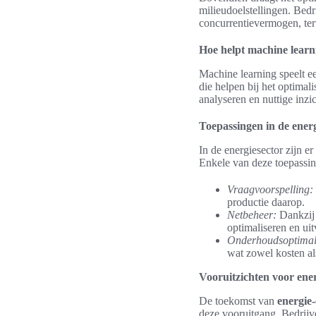
milieudoelstellingen. Bed
concurrentievermogen, terw
Hoe helpt machine learni
Machine learning speelt ee
die helpen bij het optima
analyseren en nuttige inzi
Toepassingen in de energ
In de energiesector zijn e
Enkele van deze toepassin
Vraagvoorspelling:
productie daarop.
Netbeheer:
Dankzij 
optimaliseren en ui
Onderhoudsoptimali
wat zowel kosten al
Vooruitzichten voor ener
De toekomst van
energie-
deze vooruitgang. Bedrijv