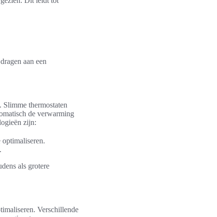
zien. Dit leidt tot
jdragen aan een
. Slimme thermostaten
utomatisch de verwarming
ogieën zijn:
 optimaliseren.
.
udens als grotere
timaliseren. Verschillende