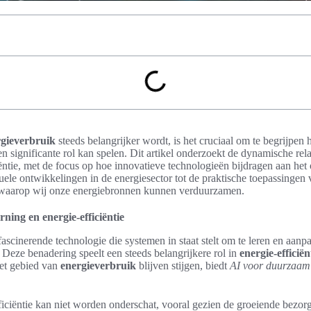
rgieverbruik
steeds belangrijker wordt, is het cruciaal om te begrijpen
n significante rol kan spelen. Dit artikel onderzoekt de dynamische rel
ëntie, met de focus op hoe innovatieve technologieën bijdragen aan het
uele ontwikkelingen in de energiesector tot de praktische toepassingen 
waarop wij onze energiebronnen kunnen verduurzamen.
rning en energie-efficiëntie
fascinerende technologie die systemen in staat stelt om te leren en aan
 Deze benadering speelt een steeds belangrijkere rol in
energie-efficiën
het gebied van
energieverbruik
blijven stijgen, biedt
AI voor duurzaam 
ficiëntie kan niet worden onderschat, vooral gezien de groeiende bezor