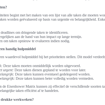
iten?
riteiten begint met het maken van een lijst van alle taken die moeten wo
ken worden geëvalueerd op basis van urgentie en belangrijkheid. Enke
eadlines om dringende taken te identificeren.
ergelijken aan de hand van hun impact op lange termijn.
den om taken opnieuw te evalueren indien nodig.
een handig hulpmiddel
n waardevol hulpmiddel bij het prioriteiten stellen. Dit model verdeelt 
k:
Deze taken moeten onmiddellijk worden uitgevoerd.
et urgent:
Deze taken dienen gepland te worden voor later.
elangrijk:
Deze taken kunnen eventueel gedelegeerd worden.
belangrijk:
Deze taken kunnen beter volledig worden vermeden.
 de Eisenhower Matrix kunnen zij effectief de verschillende soorten ta
angrijke taken efficiënt af te handelen.
in drukke werkweken?