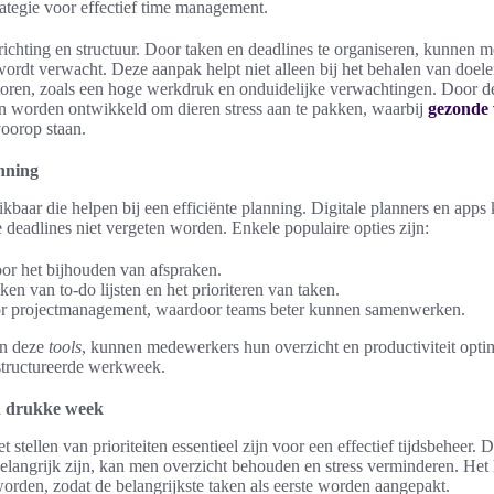
rategie voor effectief time management.
richting en structuur. Door taken en deadlines te organiseren, kunnen 
ordt verwacht. Deze aanpak helpt niet alleen bij het behalen van doele
actoren, zoals een hoge werkdruk en onduidelijke verwachtingen. Door d
ën worden ontwikkeld om dieren stress aan te pakken, waarbij
gezonde
oorop staan.
anning
hikbaar die helpen bij een efficiënte planning. Digitale planners en app
ke deadlines niet vergeten worden. Enkele populaire opties zijn:
or het bijhouden van afspraken.
en van to-do lijsten en het prioriteren van taken.
or projectmanagement, waardoor teams beter kunnen samenwerken.
an deze
tools
, kunnen medewerkers hun overzicht en productiviteit optima
structureerde werkweek.
een drukke week
stellen van prioriteiten essentieel zijn voor een effectief tijdsbeheer. 
langrijk zijn, kan men overzicht behouden en stress verminderen. Het
orden, zodat de belangrijkste taken als eerste worden aangepakt.