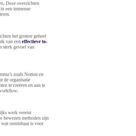
ren. Deze overzichten
n in een immense
deren.
ichten het grotere geheel
ruik van een
effectieve to-
en sterk gevoel van
amma’s zoals Notion en
t de organisatie
ten te creëren en aan te
 workflow.
ijks werk vereist
wee bewezen methoden zijn
, wat onmisbaar is voor