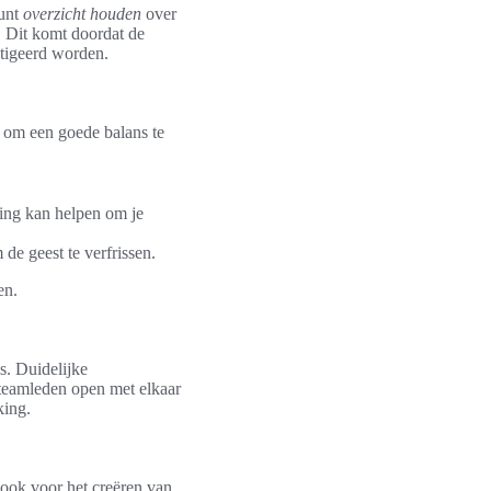
kunt
overzicht houden
over
. Dit komt doordat de
itigeerd worden.
n om een goede balans te
ling kan helpen om je
e geest te verfrissen.
en.
. Duidelijke
teamleden open met elkaar
king.
 ook voor het creëren van