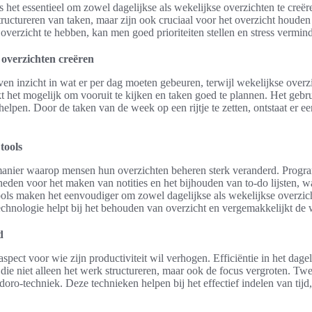
 het essentieel om zowel dagelijkse als wekelijkse overzichten te creë
 structureren van taken, maar zijn ook cruciaal voor het overzicht houde
verzicht te hebben, kan men goed prioriteiten stellen en stress vermin
 overzichten creëren
en inzicht in wat er per dag moeten gebeuren, terwijl wekelijkse overz
kt het mogelijk om vooruit te kijken en taken goed te plannen. Het geb
elpen. Door de taken van de week op een rijtje te zetten, ontstaat er e
tools
 manier waarop mensen hun overzichten beheren sterk veranderd. Progr
den voor het maken van notities en het bijhouden van to-do lijsten, wa
ools maken het eenvoudiger om zowel dagelijkse als wekelijkse overzich
echnologie helpt bij het behouden van overzicht en vergemakkelijkt de
d
aspect voor wie zijn productiviteit wil verhogen. Efficiëntie in het dagel
die niet alleen het werk structureren, maar ook de focus vergroten. T
ro-techniek. Deze technieken helpen bij het effectief indelen van tijd