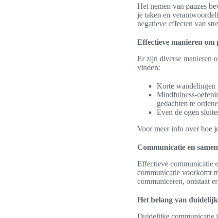
Het nemen van pauzes bevor
je taken en verantwoordel
negatieve effecten van str
Effectieve manieren om 
Er zijn diverse manieren o
vinden:
Korte wandelingen m
Mindfulness-oefenin
gedachten te ordene
Even de ogen sluite
Voor meer info over hoe j
Communicatie en samen
Effectieve communicatie 
communicatie voorkomt mis
communiceren, ontstaat er
Het belang van duidelij
Duidelijke communicatie i