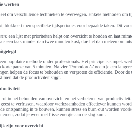
die werken
ntieel om verschillende technieken te overwegen. Enkele methoden om tijd
bij blokkeert men specifieke tijdsperiodes voor bepaalde taken. Dit vo
sten:
een lijst met prioriteiten helpt om overzicht te houden en laat ruim
als een taak minder dan twee minuten kost, doe het dan meteen om uits
itgelegd
en populaire methode onder professionals. Het principe is simpel: wer
 korte pauze van 5 minuten. Na vier ‘Pomodoro’s’ neem je een langere
en helpen de focus te behouden en vergroten de efficiëntie. Door de tij
 men dat de productiviteit stijgt.
ductiviteit
 rol in het behouden van overzicht en het verbeteren van productiviteit
 geest te verfrissen, waardoor werkzaamheden effectiever kunnen word
e ontspanning in te bouwen, kunnen stress en burn-out worden voorko
e nemen, zodat je weer met frisse energie aan de slag kunt.
k zijn voor overzicht