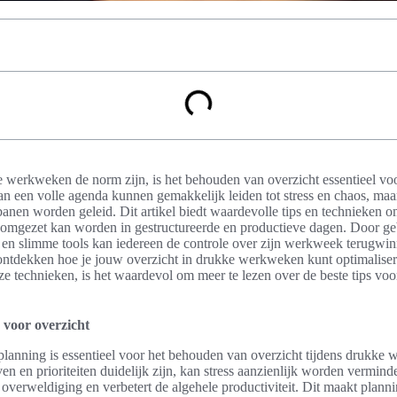
 werkweken de norm zijn, is het behouden van overzicht essentieel voor
an een volle agenda kunnen gemakkelijk leiden tot stress en chaos, maa
banen worden geleid. Dit artikel biedt waardevolle tips en technieken o
e omgezet kan worden in gestructureerde en productieve dagen. Door g
 en slimme tools kan iedereen de controle over zijn werkweek terugwin
ontdekken hoe je jouw overzicht in drukke werkweken kunt optimaliser
ze technieken, is het waardevol om meer te lezen over de beste tips vo
 voor overzicht
lanning is essentieel voor het behouden van overzicht tijdens drukk
 en prioriteiten duidelijk zijn, kan stress aanzienlijk worden verminde
verweldiging en verbetert de algehele productiviteit. Dit maakt planni