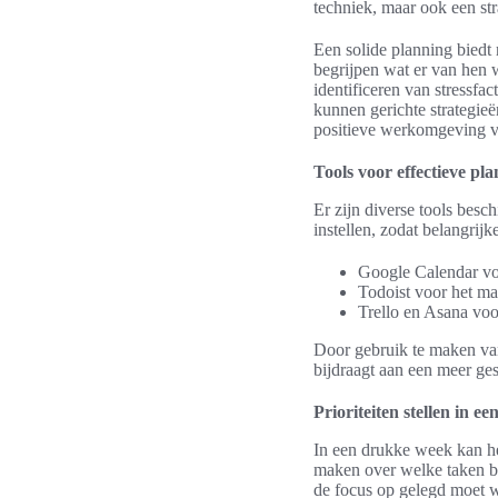
techniek, maar ook een st
Een solide planning biedt 
begrijpen wat er van hen w
identificeren van stressf
kunnen gerichte strategie
positieve werkomgeving v
Tools voor effectieve pl
Er zijn diverse tools besc
instellen, zodat belangrij
Google Calendar vo
Todoist voor het mak
Trello en Asana vo
Door gebruik te maken v
bijdraagt aan een meer ge
Prioriteiten stellen in 
In een drukke week kan het 
maken over welke taken be
de focus op gelegd moet w