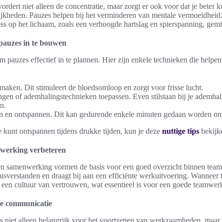
dert niet alleen de concentratie, maar zorgt er ook voor dat je beter 
ijkheden. Pauzes helpen bij het verminderen van mentale vermoeidheid
ess op het lichaam, zoals een verhoogde hartslag en spierspanning, gem
pauzes in te bouwen
m pauzes effectief in te plannen. Hier zijn enkele technieken die helpe
aken. Dit stimuleert de bloedsomloop en zorgt voor frisse lucht.
gen of ademhalingstechnieken toepassen. Even stilstaan bij je ademha
n.
n en ontspannen. Dit kan gedurende enkele minuten gedaan worden om d
e kunt ontspannen tijdens drukke tijden, kun je deze
nuttige tips
bekijk
werking verbeteren
en samenwerking vormen de basis voor een goed overzicht binnen teams
verstanden en draagt bij aan een efficiënte werkuitvoering. Wanneer 
 een cultuur van vertrouwen, wat essentieel is voor een goede teamwer
ke communicatie
s niet alleen belangrijk voor het voortzetten van werkzaamheden, maar