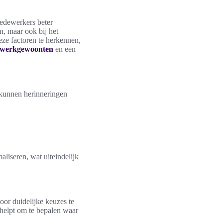
medewerkers beter
n, maar ook bij het
eze factoren te herkennen,
 werkgewoonten
en een
s kunnen herinneringen
liseren, wat uiteindelijk
Door duidelijke keuzes te
 helpt om te bepalen waar