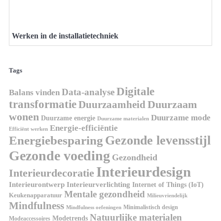
Werken in de installatietechniek
Tags
Digitale
Data-analyse
Balans vinden
transformatie
Duurzaamheid
Duurzaam
wonen
Duurzame mode
Duurzame energie
Duurzame materialen
Energie-efficiëntie
Efficiënt werken
Gezonde levensstijl
Energiebesparing
Gezonde voeding
Gezondheid
Interieurdesign
Interieurdecoratie
Interieurontwerp
Interieurverlichting
Internet of Things (IoT)
Mentale gezondheid
Keukenapparatuur
Milieuvriendelijk
Mindfulness
Minimalistisch design
Mindfulness oefeningen
Natuurlijke materialen
Modetrends
Modeaccessoires