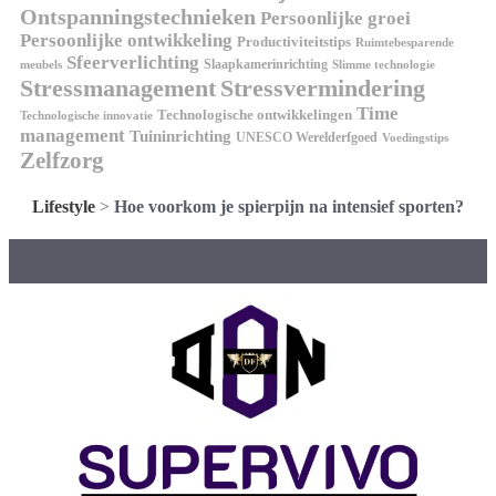
Ontspanningstechnieken
Persoonlijke groei
Persoonlijke ontwikkeling
Productiviteitstips
Ruimtebesparende
Sfeerverlichting
Slaapkamerinrichting
meubels
Slimme technologie
Stressmanagement
Stressvermindering
Time
Technologische ontwikkelingen
Technologische innovatie
management
Tuininrichting
UNESCO Werelderfgoed
Voedingstips
Zelfzorg
Lifestyle
>
Hoe voorkom je spierpijn na intensief sporten?