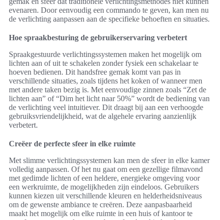
gemak en sfeer dat traditionele verlichtingsmethodes niet kunnen
evenaren. Door eenvoudig een commando te geven, kan men nu
de verlichting aanpassen aan de specifieke behoeften en situaties.
Hoe spraakbesturing de gebruikerservaring verbetert
Spraakgestuurde verlichtingssystemen maken het mogelijk om
lichten aan of uit te schakelen zonder fysiek een schakelaar te
hoeven bedienen. Dit handsfree gemak komt van pas in
verschillende situaties, zoals tijdens het koken of wanneer men
met andere taken bezig is. Met eenvoudige zinnen zoals “Zet de
lichten aan” of “Dim het licht naar 50%” wordt de bediening van
de verlichting veel intuitiever. Dit draagt bij aan een verhoogde
gebruiksvriendelijkheid, wat de algehele ervaring aanzienlijk
verbetert.
Creëer de perfecte sfeer in elke ruimte
Met slimme verlichtingssystemen kan men de sfeer in elke kamer
volledig aanpassen. Of het nu gaat om een gezellige filmavond
met gedimde lichten of een heldere, energieke omgeving voor
een werkruimte, de mogelijkheden zijn eindeloos. Gebruikers
kunnen kiezen uit verschillende kleuren en helderheidsniveaus
om de gewenste ambiance te creëren. Deze aanpasbaarheid
maakt het mogelijk om elke ruimte in een huis of kantoor te