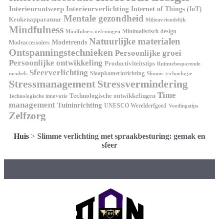
Interieurontwerp
Interieurverlichting
Internet of Things (IoT)
Mentale gezondheid
Keukenapparatuur
Milieuvriendelijk
Mindfulness
Minimalistisch design
Mindfulness oefeningen
Natuurlijke materialen
Modetrends
Modeaccessoires
Ontspanningstechnieken
Persoonlijke groei
Persoonlijke ontwikkeling
Productiviteitstips
Ruimtebesparende
Sfeerverlichting
Slaapkamerinrichting
meubels
Slimme technologie
Stressmanagement
Stressvermindering
Time
Technologische ontwikkelingen
Technologische innovatie
management
Tuininrichting
UNESCO Werelderfgoed
Voedingstips
Zelfzorg
Huis
>
Slimme verlichting met spraakbesturing: gemak en
sfeer