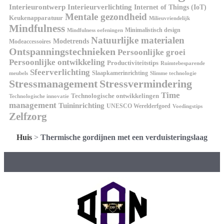
Interieurontwerp
Interieurverlichting
Internet of Things (IoT)
Mentale gezondheid
Keukenapparatuur
Milieuvriendelijk
Mindfulness
Minimalistisch design
Mindfulness oefeningen
Natuurlijke materialen
Modetrends
Modeaccessoires
Ontspanningstechnieken
Persoonlijke groei
Persoonlijke ontwikkeling
Productiviteitstips
Ruimtebesparende
Sfeerverlichting
Slaapkamerinrichting
meubels
Slimme technologie
Stressmanagement
Stressvermindering
Time
Technologische ontwikkelingen
Technologische innovatie
management
Tuininrichting
UNESCO Werelderfgoed
Voedingstips
Zelfzorg
Huis
>
Thermische gordijnen met een verduisteringslaag