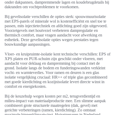
onder dakpannen, dampremmende lagen en koudebrugdetails bij
dakranden om vochtproblemen te voorkomen.
Bij gevelisolatie verschillen de opties sterk: spouwmuurisolatie
met EPS-parels of minerale wol is kostenefficiënt en snel toe te
passen, mits injectietechniek en afdichting goed zijn uitgevoerd.
Voorzetgevels met houtvezel verbeteren dampregulatie en
thermisch comfort, maar vragen aandacht voor afwerking en
esthetiek. Deze gevelisolatie opties wegen prestaties tegen
bouwkundige aanpassingen.
Vloer- en kruipruimte-isolatie kent technische verschillen: EPS of
XPS platen en PUR-schuim zijn geschikt onder vloeren, met
aandacht voor deklaag en dampremming bij contact met de
grond. Isolatie langs de bodem en funderingswanden verkleint
vocht- en warmteverlies. Voor ramen en deuren is een glas
isolatie vergelijking cruciaal: HR++ of triple glas gecombineerd
met goede kierdichting en kozijnisolatie levert directe winst in
comfort en energiekosten.
Bij de keuzehulp wegen kosten per m2, terugverdientijd en
milieu-impact van materiaalproductie mee. Een slimme aanpak
combineert grote structurele maatregelen (dak, gevel) met
gerichte verbeteringen (ramen, kierdichting). Zo ontstaat
maximale binnenklimaatwinst. Huiseigenaren in Nederland