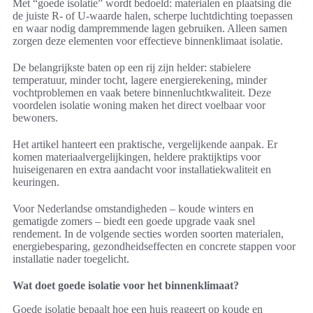
Met “goede isolatie” wordt bedoeld: materialen en plaatsing die
de juiste R- of U-waarde halen, scherpe luchtdichting toepassen
en waar nodig dampremmende lagen gebruiken. Alleen samen
zorgen deze elementen voor effectieve binnenklimaat isolatie.
De belangrijkste baten op een rij zijn helder: stabielere
temperatuur, minder tocht, lagere energierekening, minder
vochtproblemen en vaak betere binnenluchtkwaliteit. Deze
voordelen isolatie woning maken het direct voelbaar voor
bewoners.
Het artikel hanteert een praktische, vergelijkende aanpak. Er
komen materiaalvergelijkingen, heldere praktijktips voor
huiseigenaren en extra aandacht voor installatiekwaliteit en
keuringen.
Voor Nederlandse omstandigheden – koude winters en
gematigde zomers – biedt een goede upgrade vaak snel
rendement. In de volgende secties worden soorten materialen,
energiebesparing, gezondheidseffecten en concrete stappen voor
installatie nader toegelicht.
Wat doet goede isolatie voor het binnenklimaat?
Goede isolatie bepaalt hoe een huis reageert op koude en