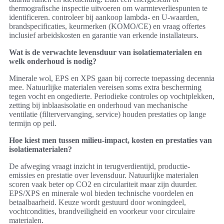
thermografische inspectie uitvoeren om warmteverliespunten te
identificeren. controleer bij aankoop lambda- en U-waarden,
brandspecificaties, keurmerken (KOMO/CE) en vraag offertes
inclusief arbeidskosten en garantie van erkende installateurs.
Wat is de verwachte levensduur van isolatiematerialen en
welk onderhoud is nodig?
Minerale wol, EPS en XPS gaan bij correcte toepassing decennia
mee. Natuurlijke materialen vereisen soms extra bescherming
tegen vocht en ongedierte. Periodieke controles op vochtplekken,
zetting bij inblaasisolatie en onderhoud van mechanische
ventilatie (filtervervanging, service) houden prestaties op lange
termijn op peil.
Hoe kiest men tussen milieu-impact, kosten en prestaties van
isolatiematerialen?
De afweging vraagt inzicht in terugverdientijd, productie-
emissies en prestatie over levensduur. Natuurlijke materialen
scoren vaak beter op CO2 en circulariteit maar zijn duurder.
EPS/XPS en minerale wol bieden technische voordelen en
betaalbaarheid. Keuze wordt gestuurd door woningdeel,
vochtcondities, brandveiligheid en voorkeur voor circulaire
materialen.