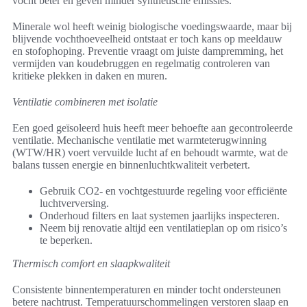
vocht beter en geven minder synthetische emissies.
Minerale wol heeft weinig biologische voedingswaarde, maar bij
blijvende vochthoeveelheid ontstaat er toch kans op meeldauw
en stofophoping. Preventie vraagt om juiste dampremming, het
vermijden van koudebruggen en regelmatig controleren van
kritieke plekken in daken en muren.
Ventilatie combineren met isolatie
Een goed geïsoleerd huis heeft meer behoefte aan gecontroleerde
ventilatie. Mechanische ventilatie met warmteterugwinning
(WTW/HR) voert vervuilde lucht af en behoudt warmte, wat de
balans tussen energie en binnenluchtkwaliteit verbetert.
Gebruik CO2- en vochtgestuurde regeling voor efficiënte
luchtverversing.
Onderhoud filters en laat systemen jaarlijks inspecteren.
Neem bij renovatie altijd een ventilatieplan op om risico’s
te beperken.
Thermisch comfort en slaapkwaliteit
Consistente binnentemperaturen en minder tocht ondersteunen
betere nachtrust. Temperatuurschommelingen verstoren slaap en