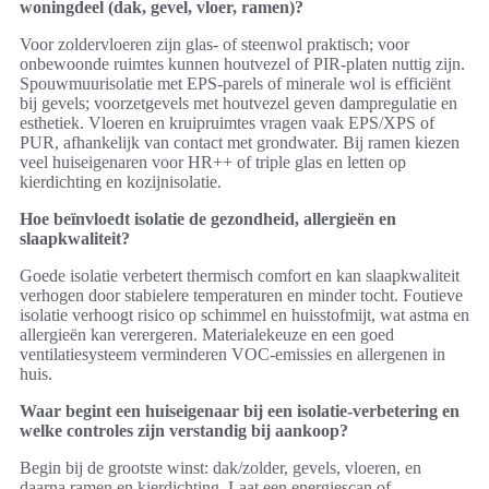
woningdeel (dak, gevel, vloer, ramen)?
Voor zoldervloeren zijn glas- of steenwol praktisch; voor
onbewoonde ruimtes kunnen houtvezel of PIR-platen nuttig zijn.
Spouwmuurisolatie met EPS-parels of minerale wol is efficiënt
bij gevels; voorzetgevels met houtvezel geven dampregulatie en
esthetiek. Vloeren en kruipruimtes vragen vaak EPS/XPS of
PUR, afhankelijk van contact met grondwater. Bij ramen kiezen
veel huiseigenaren voor HR++ of triple glas en letten op
kierdichting en kozijnisolatie.
Hoe beïnvloedt isolatie de gezondheid, allergieën en
slaapkwaliteit?
Goede isolatie verbetert thermisch comfort en kan slaapkwaliteit
verhogen door stabielere temperaturen en minder tocht. Foutieve
isolatie verhoogt risico op schimmel en huisstofmijt, wat astma en
allergieën kan verergeren. Materialekeuze en een goed
ventilatiesysteem verminderen VOC-emissies en allergenen in
huis.
Waar begint een huiseigenaar bij een isolatie-verbetering en
welke controles zijn verstandig bij aankoop?
Begin bij de grootste winst: dak/zolder, gevels, vloeren, en
daarna ramen en kierdichting. Laat een energiescan of