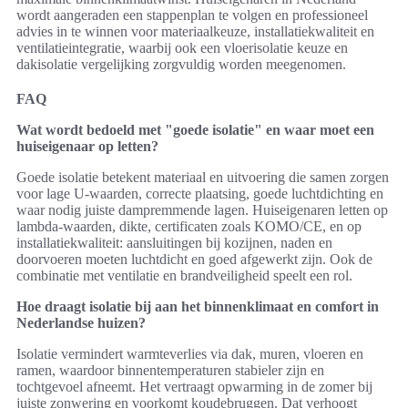
wordt aangeraden een stappenplan te volgen en professioneel
advies in te winnen voor materiaalkeuze, installatiekwaliteit en
ventilatieintegratie, waarbij ook een vloerisolatie keuze en
dakisolatie vergelijking zorgvuldig worden meegenomen.
FAQ
Wat wordt bedoeld met "goede isolatie" en waar moet een
huiseigenaar op letten?
Goede isolatie betekent materiaal en uitvoering die samen zorgen
voor lage U-waarden, correcte plaatsing, goede luchtdichting en
waar nodig juiste dampremmende lagen. Huiseigenaren letten op
lambda-waarden, dikte, certificaten zoals KOMO/CE, en op
installatiekwaliteit: aansluitingen bij kozijnen, naden en
doorvoeren moeten luchtdicht en goed afgewerkt zijn. Ook de
combinatie met ventilatie en brandveiligheid speelt een rol.
Hoe draagt isolatie bij aan het binnenklimaat en comfort in
Nederlandse huizen?
Isolatie vermindert warmteverlies via dak, muren, vloeren en
ramen, waardoor binnentemperaturen stabieler zijn en
tochtgevoel afneemt. Het vertraagt opwarming in de zomer bij
juiste zonwering en voorkomt koudebruggen. Dat verhoogt