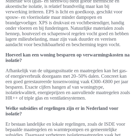
Minerale wol (glas- en steenwol) biedt goede thermische en
akoestische isolatie, is relatief brandveilig maar kan bij
verwerking irriteren. EPS is licht en goedkoop, geschikt voor
spouw- en vloerisolatie maar minder dampopen en
brandgevoeliger. XPS is drukvast en vochtbestendiger, handig
onder vloeren en bij funderingen. Natuurlijke materialen zoals
hennep, houtvezel en schapenwol regelen vocht goed en hebben
lagere milieubelasting, maar zijn vaak duurder en vereisen
aandacht voor beschikbaarheid en bescherming tegen vocht.
Hoeveel kan een woning besparen op verwarmingskosten na
isolatie?
Afhankelijk van de uitgangssituatie en maatregelen kan het gas-
of energieverbruik doorgaans met 20–50% dalen. Concreet kan
een goed gerestaureerde tussenwoning vaak €300–€800 per jaar
besparen. Exacte cijfers hangen af van woningtype,
isolatiekwaliteit, energieprijzen en aanvullende maatregelen zoals
HR++ of triple glas en ventilatiesystemen.
Welke subsidies of regelingen zijn er in Nederland voor
isolatie?
Er bestaan landelijke en lokale regelingen, zoals de ISDE voor
bepaalde maatregelen en warmtepompen en gemeentelijke
subsidies. Daarnaast verbeteren isolatiemaatregelen vaak het