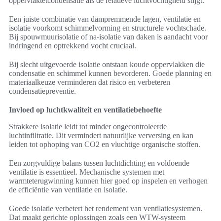
oppervlaktetcondensatie als de relatieve luchtvochtigheid stijgt.
Een juiste combinatie van dampremmende lagen, ventilatie en
isolatie voorkomt schimmelvorming en structurele vochtschade.
Bij spouwmuurisolatie of na-isolatie van daken is aandacht voor
indringend en optrekkend vocht cruciaal.
Bij slecht uitgevoerde isolatie ontstaan koude oppervlakken die
condensatie en schimmel kunnen bevorderen. Goede planning en
materiaalkeuze verminderen dat risico en verbeteren
condensatiepreventie.
Invloed op luchtkwaliteit en ventilatiebehoefte
Strakkere isolatie leidt tot minder ongecontroleerde
luchtinfiltratie. Dit vermindert natuurlijke verversing en kan
leiden tot ophoping van CO2 en vluchtige organische stoffen.
Een zorgvuldige balans tussen luchtdichting en voldoende
ventilatie is essentieel. Mechanische systemen met
warmteterugwinning kunnen hier goed op inspelen en verhogen
de efficiëntie van ventilatie en isolatie.
Goede isolatie verbetert het rendement van ventilatiesystemen.
Dat maakt gerichte oplossingen zoals een WTW-systeem