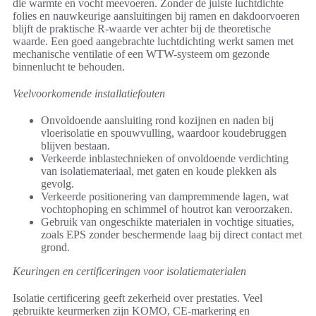
die warmte en vocht meevoeren. Zonder de juiste luchtdichte
folies en nauwkeurige aansluitingen bij ramen en dakdoorvoeren
blijft de praktische R-waarde ver achter bij de theoretische
waarde. Een goed aangebrachte luchtdichting werkt samen met
mechanische ventilatie of een WTW-systeem om gezonde
binnenlucht te behouden.
Veelvoorkomende installatiefouten
Onvoldoende aansluiting rond kozijnen en naden bij
vloerisolatie en spouwvulling, waardoor koudebruggen
blijven bestaan.
Verkeerde inblastechnieken of onvoldoende verdichting
van isolatiemateriaal, met gaten en koude plekken als
gevolg.
Verkeerde positionering van dampremmende lagen, wat
vochtophoping en schimmel of houtrot kan veroorzaken.
Gebruik van ongeschikte materialen in vochtige situaties,
zoals EPS zonder beschermende laag bij direct contact met
grond.
Keuringen en certificeringen voor isolatiematerialen
Isolatie certificering geeft zekerheid over prestaties. Veel
gebruikte keurmerken zijn KOMO, CE-markering en