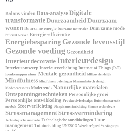
Tags
Digitale
Data-analyse
Balans vinden
transformatie
Duurzaamheid
Duurzaam
wonen
Duurzame mode
Duurzame energie
Duurzame materialen
Energie-efficiëntie
Efficiënt werken
Gezonde levensstijl
Energiebesparing
Gezonde voeding
Gezondheid
Interieurdesign
Interieurdecoratie
Interieurontwerp
Interieurverlichting
Internet of Things (IoT)
Mentale gezondheid
Keukenapparatuur
Milieuvriendelijk
Mindfulness
Minimalistisch design
Mindfulness oefeningen
Natuurlijke materialen
Modetrends
Modeaccessoires
Ontspanningstechnieken
Persoonlijke groei
Persoonlijke ontwikkeling
Productiviteitstips
Ruimtebesparende
Sfeerverlichting
Slaapkamerinrichting
meubels
Slimme technologie
Stressmanagement
Stressvermindering
Time
Technologische ontwikkelingen
Technologische innovatie
management
Tuininrichting
UNESCO Werelderfgoed
Voedingstips