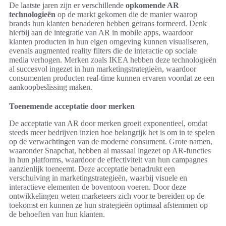
De laatste jaren zijn er verschillende
opkomende AR
technologieën
op de markt gekomen die de manier waarop
brands hun klanten benaderen hebben getrans formeerd. Denk
hierbij aan de integratie van AR in mobile apps, waardoor
klanten producten in hun eigen omgeving kunnen visualiseren,
evenals augmented reality filters die de interactie op sociale
media verhogen. Merken zoals IKEA hebben deze technologieën
al succesvol ingezet in hun marketingstrategieën, waardoor
consumenten producten real-time kunnen ervaren voordat ze een
aankoopbeslissing maken.
Toenemende acceptatie door merken
De acceptatie van AR door merken groeit exponentieel, omdat
steeds meer bedrijven inzien hoe belangrijk het is om in te spelen
op de verwachtingen van de moderne consument. Grote namen,
waaronder Snapchat, hebben al massaal ingezet op AR-functies
in hun platforms, waardoor de effectiviteit van hun campagnes
aanzienlijk toeneemt. Deze acceptatie benadrukt een
verschuiving in marketingstrategieën, waarbij visuele en
interactieve elementen de boventoon voeren. Door deze
ontwikkelingen weten marketeers zich voor te bereiden op de
toekomst en kunnen ze hun strategieën optimaal afstemmen op
de behoeften van hun klanten.